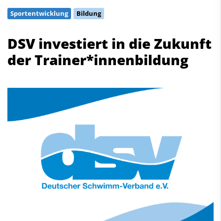
Schwimmen
Sportentwicklung
Bildung
Freiwasserschwimmen
Wasserspringen
DSV investiert in die Zukunft
Wasserball
der Trainer*innenbildung
Synchronschwimmen
Masterssport
Kontakt
Deutscher Schwimm-Verband e.V.
Korbacher Straße 93
D-34132 Kassel
Fax: +49 561 94083-15
info@dsv.de