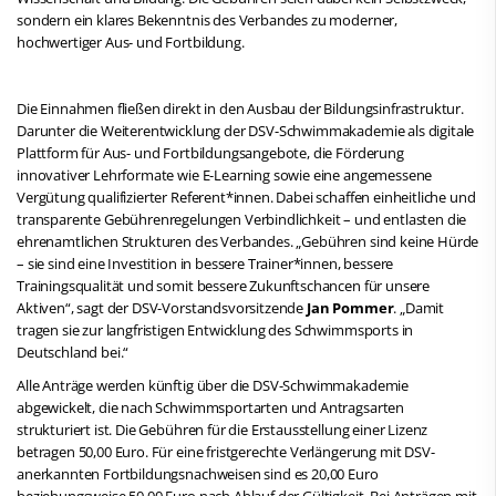
sondern ein klares Bekenntnis des Verbandes zu moderner,
hochwertiger Aus- und Fortbildung.
Die Einnahmen fließen direkt in den Ausbau der Bildungsinfrastruktur.
Darunter die Weiterentwicklung der DSV-Schwimmakademie als digitale
Plattform für Aus- und Fortbildungsangebote, die Förderung
innovativer Lehrformate wie E-Learning sowie eine angemessene
Vergütung qualifizierter Referent*innen. Dabei schaffen einheitliche und
transparente Gebührenregelungen Verbindlichkeit – und entlasten die
ehrenamtlichen Strukturen des Verbandes. „Gebühren sind keine Hürde
– sie sind eine Investition in bessere Trainer*innen, bessere
Trainingsqualität und somit bessere Zukunftschancen für unsere
Aktiven“, sagt der DSV-Vorstandsvorsitzende
Jan Pommer
. „Damit
tragen sie zur langfristigen Entwicklung des Schwimmsports in
Deutschland bei.“
Alle Anträge werden künftig über die DSV-Schwimmakademie
abgewickelt, die nach Schwimmsportarten und Antragsarten
strukturiert ist. Die Gebühren für die Erstausstellung einer Lizenz
betragen 50,00 Euro. Für eine fristgerechte Verlängerung mit DSV-
anerkannten Fortbildungsnachweisen sind es 20,00 Euro
beziehungsweise 50,00 Euro nach Ablauf der Gültigkeit. Bei Anträgen mit