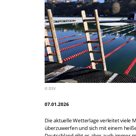
Vereinsfinder
Lizenzwesen
Zentrale Hinweisstelle
Anti-Doping
Recht auf sicheren Schwimmsport
© DSV
07.01.2026
Die aktuelle Wetterlage verleitet viel
überzuwerfen und sich mit einem heiße
Deutschland gibt es aber auch immer m
der Eisschwimmtage Anfang Januar statt