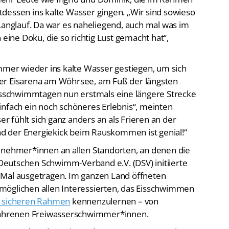
Langlauf. Da war es naheliegend, auch mal was im
ne Doku, die so richtig Lust gemacht hat“,
immer wieder ins kalte Wasser gestiegen, um sich
er Eisarena am Wöhrsee, am Fuß der längsten
Eisschwimmtagen nun erstmals eine längere Strecke
infach ein noch schöneres Erlebnis“, meinten
er fühlt sich ganz anders an als Frieren an der
und der Energiekick beim Rauskommen ist genial!“
lnehmer*innen an allen Standorten, an denen die
eutschen Schwimm-Verband e.V. (DSV) initiierte
 Mal ausgetragen. Im ganzen Land öffneten
möglichen allen Interessierten, das Eisschwimmen
m sicheren Rahmen
kennenzulernen – von
rfahrenen Freiwasserschwimmer*innen.
6. Januar bundesweit rund 2.000 Personen an den