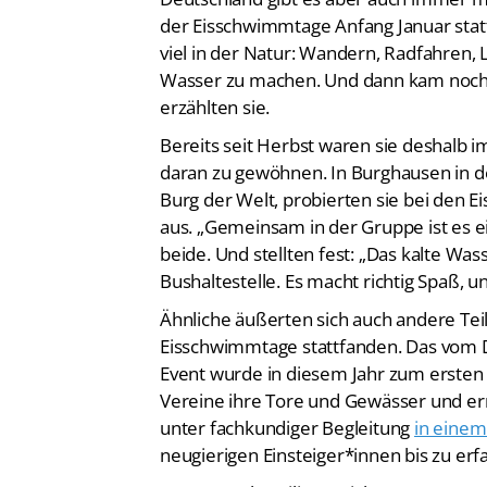
viel in der Natur: Wandern, Radfahren, 
Wasser zu machen. Und dann kam noch ei
erzählten sie.
Bereits seit Herbst waren sie deshalb 
daran zu gewöhnen. In Burghausen in d
Burg der Welt, probierten sie bei den 
aus. „Gemeinsam in der Gruppe ist es e
beide. Und stellten fest: „Das kalte Wass
Bushaltestelle. Es macht richtig Spaß, 
Ähnliche äußerten sich auch andere Tei
Eisschwimmtage stattfanden. Das vom D
Event wurde in diesem Jahr zum ersten
Vereine ihre Tore und Gewässer und er
unter fachkundiger Begleitung
in eine
neugierigen Einsteiger*innen bis zu e
Insgesamt beteiligten sich vom 01. – 0