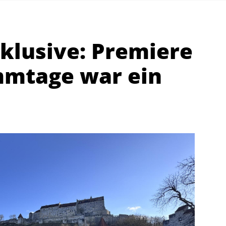
klusive: Premiere
mmtage war ein
Abteilungen
K