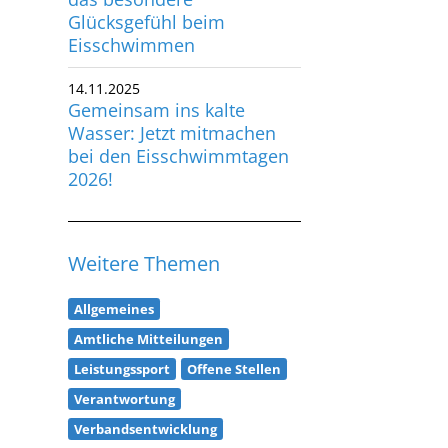
Eisschwimmen
14.11.2025
Gemeinsam ins kalte
Wasser: Jetzt mitmachen
bei den Eisschwimmtagen
2026!
Weitere Themen
Allgemeines
Amtliche Mitteilungen
Leistungssport
Offene Stellen
Verantwortung
Verbandsentwicklung
Anti-Doping
Bildung