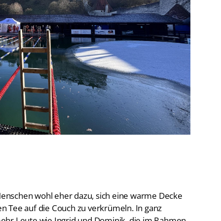
De
Schwimmen
Ko
Freiwasserschwimmen
D-
Wasserspringen
Wasserball
Fa
Synchronschwimmen
Masterssport
e Menschen wohl eher dazu, sich eine warme Decke
n Tee auf die Couch zu verkrümeln. In ganz
ehr Leute wie Ingrid und Dominik, die im Rahmen
dessen ins kalte Wasser gingen. „Wir sind sowieso