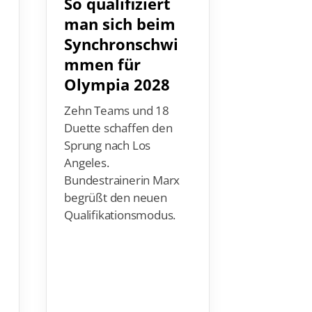
man sich beim
extrem:
Synchronschwi
war es 
mmen für
kalt fü
Olympia 2028
Eissch
Zehn Teams und 18
So lief die 
Duette schaffen den
des Deutsc
Sprung nach Los
Cups in Ve
Angeles.
Bundestrainerin Marx
n
begrüßt den neuen
Qualifikationsmodus.