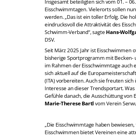
Eisschwimmtagen. Vielerorts sollen nu
werden. „Das ist ein toller Erfolg. Die h
eindrucksvoll die Attraktivität des Ei
Schwimm-Verband“, sagte
Hans-Wolfga
DSV.
Seit März 2025 Jahr ist Eisschwimmen of
bisherige Sportprogramm mit Becken-
im Rahmen der Eisschwimmtage auch e
sich aktuell auf die Europameistersch
(ITA) vorbereiten. Auch sie freuten si
Interesse an dieser Trendsportart. Wa
Gefühle danach, die Ausschüttung von E
Marie-Therese Bartl
vom Verein Serwu
„Die Eisschwimmtage haben bewiesen, we
Eisschwimmen bietet Vereinen eine attr
neue Zielgruppen anzusprechen. Das a