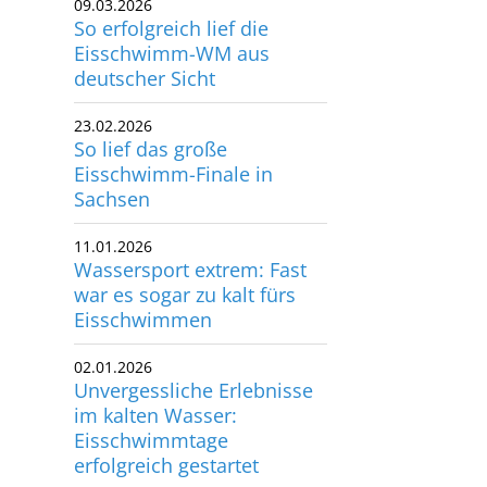
Eisschwimm-WM aus
utscher Schwimm-Verband e.V.
deutscher Sicht
rbacher Straße 93
34132 Kassel
23.02.2026
So lief das große
x: +49 561 94083-15
Eisschwimm-Finale in
info@dsv.de
Sachsen
11.01.2026
Wassersport extrem: Fast
war es sogar zu kalt fürs
Eisschwimmen
02.01.2026
Unvergessliche Erlebnisse
im kalten Wasser:
Eisschwimmtage
erfolgreich gestartet
15.12.2025