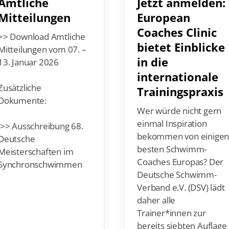
Mitteilungen
European
Coaches Clinic
>> Download Amtliche
bietet Einblicke
Mitteilungen vom 07. –
in die
13. Januar 2026
internationale
Zusätzliche
Trainingspraxis
Dokumente:
Wer würde nicht gern
einmal Inspiration
>> Ausschreibung 68.
bekommen von einige
Deutsche
besten Schwimm-
Meisterschaften im
Coaches Europas? Der
Synchronschwimmen
Deutsche Schwimm-
Verband e.V. (DSV) lädt
daher alle
Trainer*innen zur
bereits siebten Auflage
der European Coaches