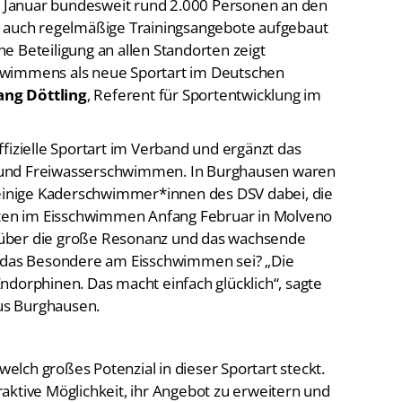
n auch regelmäßige Trainingsangebote aufgebaut
ohe Beteiligung an allen Standorten zeigt
sschwimmens als neue Sportart im Deutschen
ng Döttling
, Referent für Sportentwicklung im
fizielle Sportart im Verband und ergänzt das
 und Freiwasserschwimmen.
In Burghausen waren
inige Kaderschwimmer*innen des DSV dabei, die
aften im Eisschwimmen Anfang Februar in Molveno
ch über die große Resonanz und das wachsende
s das Besondere am Eisschwimmen sei? „Die
ndorphinen. Das macht einfach glücklich“, sagte
s Burghausen.
lch großes Potenzial in dieser Sportart steckt.
aktive Möglichkeit, ihr Angebot zu erweitern und
ußergewöhnliche Angebot verbindet sportliche