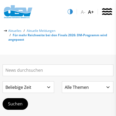
A-
A+
Über uns
Aktuelles
Aktuelle Meldungen
Für mehr Reichweite bei den Finals 2026: DM-Programm wird
Aktuelles
angepasst
Aktuelle Meldungen
Quicklinks
Social-Media-Wall
Vereinsfinder
Leistungs- & Wettkampfsport
Lizenzwesen
Schwimmen lernen
Zentrale Hinweisstelle
Anti-Doping
Sportentwicklung
Recht auf sicheren Schwimmsport
Service
Abteilungen
Kontakt