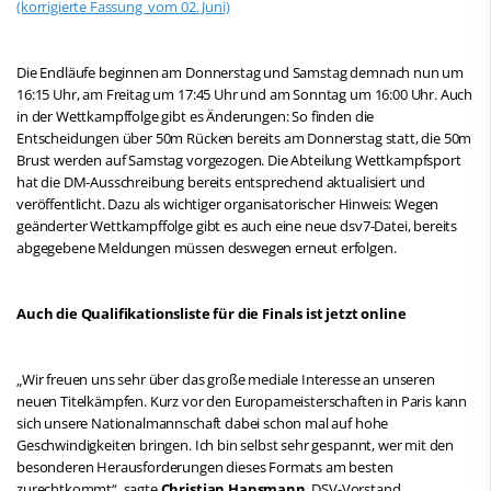
(korrigierte Fassung vom 02. Juni)
Die Endläufe beginnen am Donnerstag und Samstag demnach nun um
16:15 Uhr, am Freitag um 17:45 Uhr und am Sonntag um 16:00 Uhr. Auch
in der Wettkampffolge gibt es Änderungen: So finden die
Entscheidungen über 50m Rücken bereits am Donnerstag statt, die 50m
Brust werden auf Samstag vorgezogen. Die Abteilung Wettkampfsport
hat die DM-Ausschreibung bereits entsprechend aktualisiert und
veröffentlicht. Dazu als wichtiger organisatorischer Hinweis: Wegen
geänderter Wettkampffolge gibt es auch eine neue dsv7-Datei, bereits
abgegebene Meldungen müssen deswegen erneut erfolgen.
Auch die Qualifikationsliste für die Finals ist jetzt online
„Wir freuen uns sehr über das große mediale Interesse an unseren
neuen Titelkämpfen. Kurz vor den Europameisterschaften in Paris kann
sich unsere Nationalmannschaft dabei schon mal auf hohe
Geschwindigkeiten bringen. Ich bin selbst sehr gespannt, wer mit den
besonderen Herausforderungen dieses Formats am besten
zurechtkommt“, sagte
Christian Hansmann
, DSV-Vorstand