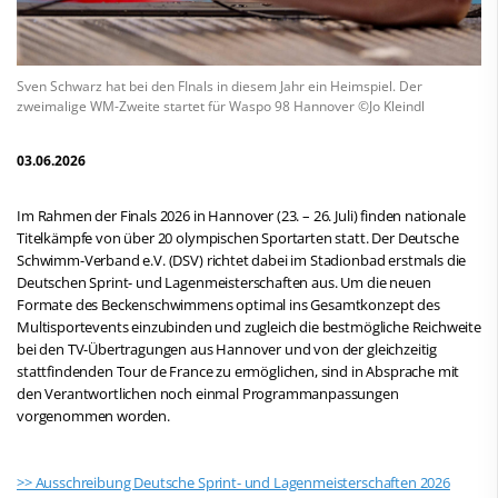
Sven Schwarz hat bei den FInals in diesem Jahr ein Heimspiel. Der
zweimalige WM-Zweite startet für Waspo 98 Hannover ©Jo Kleindl
03.06.2026
Im Rahmen der Finals 2026 in Hannover (23. – 26. Juli) finden nationale
Titelkämpfe von über 20 olympischen Sportarten statt. Der Deutsche
Schwimm-Verband e.V. (DSV) richtet dabei im Stadionbad erstmals die
Deutschen Sprint- und Lagenmeisterschaften aus. Um die neuen
Formate des Beckenschwimmens optimal ins Gesamtkonzept des
Multisportevents einzubinden und zugleich die bestmögliche Reichweite
bei den TV-Übertragungen aus Hannover und von der gleichzeitig
stattfindenden Tour de France zu ermöglichen, sind in Absprache mit
den Verantwortlichen noch einmal Programmanpassungen
vorgenommen worden.
>> Ausschreibung Deutsche Sprint- und Lagenmeisterschaften 2026