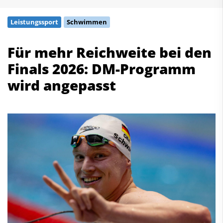
Schwimmen
Leistungssport
Schwimmen
Freiwasserschwimmen
Wasserspringen
Für mehr Reichweite bei den
Wasserball
Finals 2026: DM-Programm
Synchronschwimmen
Masterssport
wird angepasst
Kontakt
Deutscher Schwimm-Verband e.V.
Korbacher Straße 93
D-34132 Kassel
Fax: +49 561 94083-15
info@dsv.de