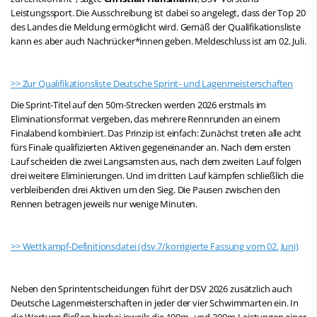
Leistungssport. Die Ausschreibung ist dabei so angelegt, dass der Top 20
des Landes die Meldung ermöglicht wird. Gemäß der Qualifikationsliste
kann es aber auch Nachrücker*innen geben. Meldeschluss ist am 02. Juli.
>> Zur Qualifikationsliste Deutsche Sprint- und Lagenmeisterschaften
Die Sprint-Titel auf den 50m-Strecken werden 2026 erstmals im
Eliminationsformat vergeben, das mehrere Rennrunden an einem
Finalabend kombiniert. Das Prinzip ist einfach: Zunächst treten alle acht
fürs Finale qualifizierten Aktiven gegeneinander an. Nach dem ersten
Lauf scheiden die zwei Langsamsten aus, nach dem zweiten Lauf folgen
drei weitere Eliminierungen. Und im dritten Lauf kämpfen schließlich die
verbleibenden drei Aktiven um den Sieg. Die Pausen zwischen den
Rennen betragen jeweils nur wenige Minuten.
>> Wettkampf-Definitionsdatei (dsv.7/korrigierte Fassung vom 02. Juni)
Neben den Sprintentscheidungen führt der DSV 2026 zusätzlich auch
Deutsche Lagenmeisterschaften in jeder der vier Schwimmarten ein. In
die Wertung fließen hierbei jeweils die 100m- und 200m-Leistungen einer