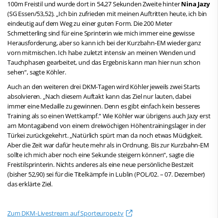
100m Freistil und wurde dort in 54,27 Sekunden Zweite hinter
Nina Jazy
(SG Essen/53,52). „Ich bin zufrieden mit meinen Auftritten heute, ich bin
eindeutig auf dem Weg zu einer guten Form. Die 200 Meter
Schmetterling sind für eine Sprinterin wie mich immer eine gewisse
Herausforderung, aber so kann ich bei der Kurzbahn-EM wieder ganz
vorn mitmischen. Ich habe zuletzt intensiv an meinen Wenden und
Tauchphasen gearbeitet, und das Ergebnis kann man hier nun schon
sehen“, sagte Köhler.
Auch an den weiteren drei DKM-Tagen wird Köhler jeweils zwei Starts
absolvieren. „Nach diesem Auftakt kann das Ziel nur lauten, dabei
immer eine Medaille zu gewinnen. Denn es gibt einfach kein besseres
Training als so einen Wettkampf.“ Wie Köhler war übrigens auch Jazy erst
am Montagabend von einem dreiwöchigen Höhentrainingslager in der
Türkei zurückgekehrt. „Natürlich spürt man da noch etwas Müdigkeit.
Aber die Zeit war dafür heute mehr als in Ordnung. Bis zur Kurzbahn-EM
sollte ich mich aber noch eine Sekunde steigern können“, sagte die
Freistilsprinterin. Nichts anderes als eine neue persönliche Bestzeit
(bisher 52,90) sei für die Titelkämpfe in Lublin (POL/02. – 07. Dezember)
das erklärte Ziel.
Zum DKM-Livestream auf Sporteurope.tv