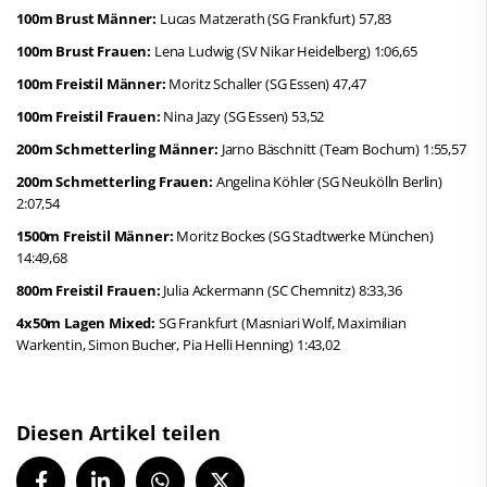
100m Brust Männer:
Lucas Matzerath (SG Frankfurt) 57,83
100m Brust Frauen:
Lena Ludwig (SV Nikar Heidelberg) 1:06,65
100m Freistil Männer:
Moritz Schaller (SG Essen) 47,47
100m Freistil Frauen:
Nina Jazy (SG Essen) 53,52
200m Schmetterling Männer:
Jarno Bäschnitt (Team Bochum) 1:55,57
200m Schmetterling Frauen:
Angelina Köhler (SG Neukölln Berlin)
2:07,54
1500m Freistil Männer:
Moritz Bockes (SG Stadtwerke München)
14:49,68
800m Freistil Frauen:
Julia Ackermann (SC Chemnitz) 8:33,36
4x50m Lagen Mixed:
SG Frankfurt (Masniari Wolf, Maximilian
Warkentin, Simon Bucher, Pia Helli Henning) 1:43,02
Diesen Artikel teilen