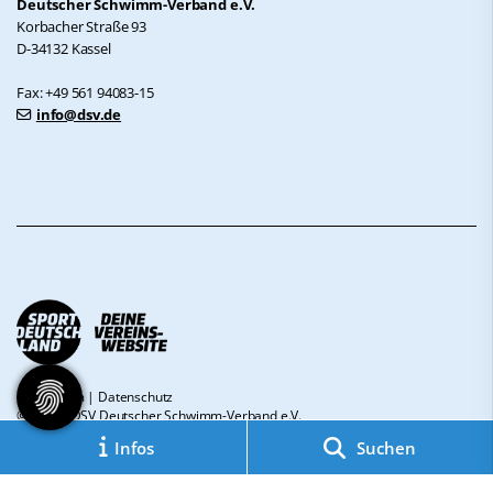
Deutscher Schwimm-Verband e.V.
Korbacher Straße 93
D-34132 Kassel
Fax: +49 561 94083-15
info@dsv.de
Impressum
|
Datenschutz
© 2026 - DSV Deutscher Schwimm-Verband e.V.
Infos
Suchen
Diese Website ist gefördert durch das Projekt
„Sportdeutschland – Deine
Vereinswebsite”
, einem gemeinsamen Angebot des DOSB und NETZCOCKTAIL.