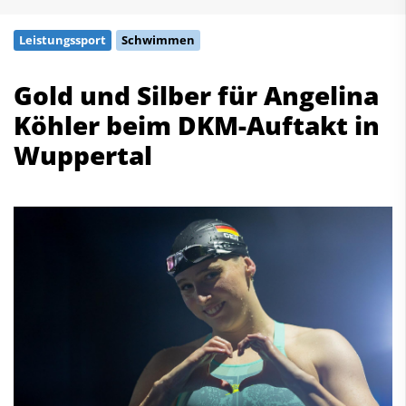
Schwimmen
Leistungssport
Schwimmen
Freiwasserschwimmen
Wasserspringen
Gold und Silber für Angelina
Wasserball
Köhler beim DKM-Auftakt in
Synchronschwimmen
Masterssport
Wuppertal
Kontakt
Deutscher Schwimm-Verband e.V.
Korbacher Straße 93
D-34132 Kassel
Fax: +49 561 94083-15
info@dsv.de