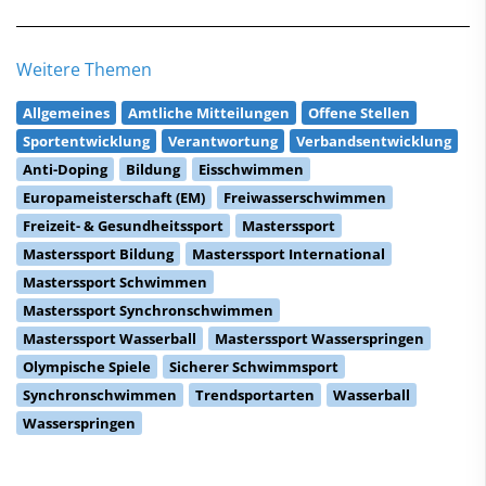
Weitere Themen
Allgemeines
Amtliche Mitteilungen
Offene Stellen
Sportentwicklung
Verantwortung
Verbandsentwicklung
Anti-Doping
Bildung
Eisschwimmen
Europameisterschaft (EM)
Freiwasserschwimmen
Freizeit- & Gesundheitssport
Masterssport
Masterssport Bildung
Masterssport International
Masterssport Schwimmen
Masterssport Synchronschwimmen
Masterssport Wasserball
Masterssport Wasserspringen
Olympische Spiele
Sicherer Schwimmsport
Synchronschwimmen
Trendsportarten
Wasserball
Wasserspringen