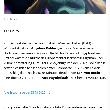
© Jo Kleindl
13.11.2025
Zum Auftakt der Deutschen Kurzbahn-Meisterschaften (DKM) in
Wuppertal hat sich
Angelina Köhler
gleich zwei Medaillen erkämpft.
Und damit bewiesen, dass sie zu Recht das Veranstaltungsplakat ziert.
Erst schwamm die Kurzbahn-Europameisterin erwartungsgemäß über
200m Schmetterling zum Titel. Die 25-Jährige von der SG Neukölln Berlin
setzte sich mit einer schnellen ersten Rennhälfte (59,72) vom Feld ab
und schlug dann nach 2:07,54 Minuten deutlich vor
Leni von Bonin
(Dresdner SC/2:11,24) und
Yara Fay Riefstahl
(SC Chemnitz/2:13,31) an.
Alle Ergebnisse der DKM 2025
Knapp eine halbe Stunde später startete Köhler zudem im Finale über