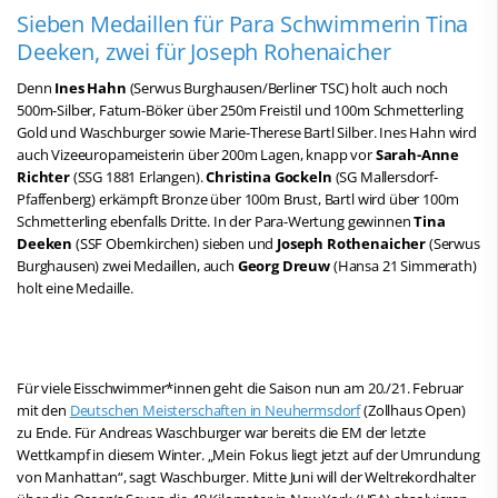
Sieben Medaillen für Para Schwimmerin Tina
Deeken, zwei für Joseph Rohenaicher
Denn
Ines Hahn
(Serwus Burghausen/Berliner TSC) holt auch noch
500m-Silber, Fatum-Böker über 250m Freistil und 100m Schmetterling
Gold und Waschburger sowie Marie-Therese Bartl Silber. Ines Hahn wird
auch Vizeeuropameisterin über 200m Lagen, knapp vor
Sarah-Anne
Richter
(SSG 1881 Erlangen).
Christina Gockeln
(SG Mallersdorf-
Pfaffenberg) erkämpft Bronze über 100m Brust, Bartl wird über 100m
Schmetterling ebenfalls Dritte. In der Para-Wertung gewinnen
Tina
Deeken
(SSF Obernkirchen) sieben und
Joseph Rothenaicher
(Serwus
Burghausen) zwei Medaillen, auch
Georg Dreuw
(Hansa 21 Simmerath)
holt eine Medaille.
Für viele Eisschwimmer*innen geht die Saison nun am 20./21. Februar
mit den
Deutschen Meisterschaften in Neuhermsdorf
(Zollhaus Open)
zu Ende. Für Andreas Waschburger war bereits die EM der letzte
Wettkampf in diesem Winter. „Mein Fokus liegt jetzt auf der Umrundung
von Manhattan“, sagt Waschburger. Mitte Juni will der Weltrekordhalter