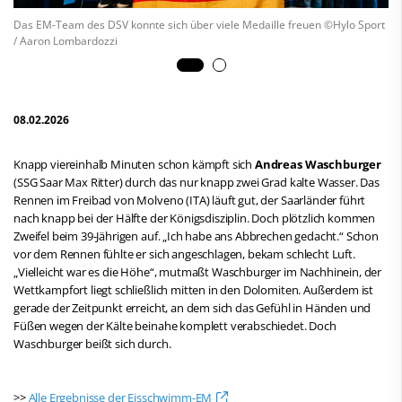
Das EM-Team des DSV konnte sich über viele Medaille freuen ©Hylo Sport
/ Aaron Lombardozzi
08.02.2026
Knapp viereinhalb Minuten schon kämpft sich
Andreas Waschburger
(SSG Saar Max Ritter) durch das nur knapp zwei Grad kalte Wasser. Das
Rennen im Freibad von Molveno (ITA) läuft gut, der Saarländer führt
nach knapp bei der Hälfte der Königsdisziplin. Doch plötzlich kommen
Zweifel beim 39-Jährigen auf. „Ich habe ans Abbrechen gedacht.“ Schon
vor dem Rennen fühlte er sich angeschlagen, bekam schlecht Luft.
„Vielleicht war es die Höhe“, mutmaßt Waschburger im Nachhinein, der
Wettkampfort liegt schließlich mitten in den Dolomiten. Außerdem ist
gerade der Zeitpunkt erreicht, an dem sich das Gefühl in Händen und
Füßen wegen der Kälte beinahe komplett verabschiedet. Doch
Waschburger beißt sich durch.
>>
Alle Ergebnisse der Eisschwimm-EM