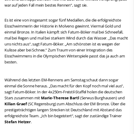
war auf jeden Fall mein bestes Rennen“, sagt sie.
Es ist eine von insgesamt sogar fünf Medaillen, die die erfolgreichste
Eisschwimmerin der Historie in Molveno gewinnt. Viermal Gold und
einmal Bronze. In Italien kämpft sich Fatum-Böker mal bei Schneefall,
mal bei Regen und mal bei starkem Wind durch das Wasser. „Das macht
uns nichts aus“, sagt Fatum-Böker. „Am schönsten ist es wegen der
Kulisse aber bei Schnee.“ Zum Traum von einer Integration des
Eisschwimmens in die Olympischen Winterspiele passt das ja auch am
besten.
Während des letzten EM-Rennens am Samstag schaut dann sogar
einmal die Sonne heraus. „Das macht für den Kopf noch mal viel aus“,
sagt Fatum-Böker. In der 4x250m-Freistil-Staffel holen die deutschen
Stars zusammen mit
Marie-Therese Bartl
(Serwus Burghausen) und
Kilian Graef
(SC Regensburg) zum Abschluss der EM Bronze. Über die
prestigeträchtigen langen Strecken ist Deutschland mit Abstand das
erfolgreichste Team. „Ich bin begeistert“, sagt der zuständige Trainer
Stefan Hetzer
.