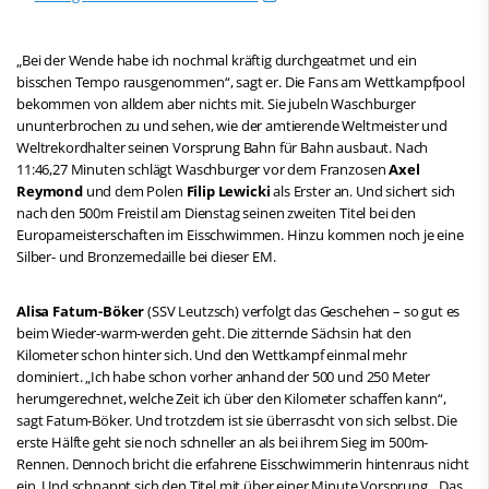
„Bei der Wende habe ich nochmal kräftig durchgeatmet und ein
bisschen Tempo rausgenommen“, sagt er. Die Fans am Wettkampfpool
bekommen von alldem aber nichts mit. Sie jubeln Waschburger
ununterbrochen zu und sehen, wie der amtierende Weltmeister und
Weltrekordhalter seinen Vorsprung Bahn für Bahn ausbaut. Nach
11:46,27 Minuten schlägt Waschburger vor dem Franzosen
Axel
Reymond
und dem Polen
Filip Lewicki
als Erster an. Und sichert sich
nach den 500m Freistil am Dienstag seinen zweiten Titel bei den
Europameisterschaften im Eisschwimmen. Hinzu kommen noch je eine
Silber- und Bronzemedaille bei dieser EM.
Alisa Fatum-Böker
(SSV Leutzsch) verfolgt das Geschehen – so gut es
beim Wieder-warm-werden geht. Die zitternde Sächsin hat den
Kilometer schon hinter sich. Und den Wettkampf einmal mehr
dominiert. „Ich habe schon vorher anhand der 500 und 250 Meter
herumgerechnet, welche Zeit ich über den Kilometer schaffen kann“,
sagt Fatum-Böker. Und trotzdem ist sie überrascht von sich selbst. Die
erste Hälfte geht sie noch schneller an als bei ihrem Sieg im 500m-
Rennen. Dennoch bricht die erfahrene Eisschwimmerin hintenraus nicht
ein. Und schnappt sich den Titel mit über einer Minute Vorsprung. „Das