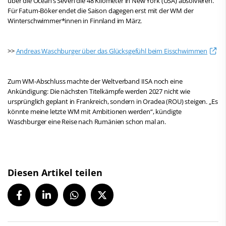
über die Ocean‘s Seven die 48 Kilometer in New York (USA) absolvieren.
Für Fatum-Böker endet die Saison dagegen erst mit der WM der
Winterschwimmer*innen in Finnland im März.
>>
Andreas Waschburger über das Glücksgefühl beim Eisschwimmen
Zum WM-Abschluss machte der Weltverband IISA noch eine
Ankündigung: Die nächsten Titelkämpfe werden 2027 nicht wie
ursprünglich geplant in Frankreich, sondern in Oradea (ROU) steigen. „Es
könnte meine letzte WM mit Ambitionen werden“, kündigte
Waschburger eine Reise nach Rumänien schon mal an.
Diesen Artikel teilen