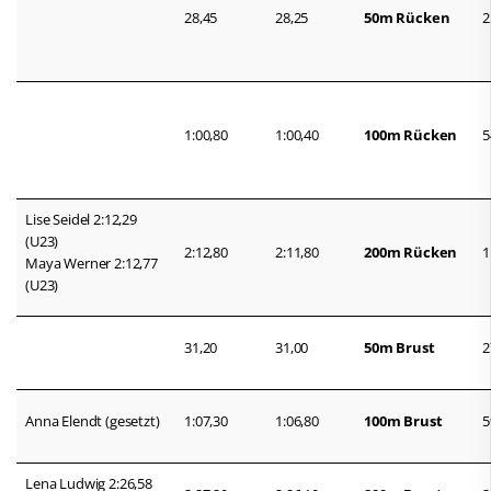
28,45
28,25
50m Rücken
2
1:00,80
1:00,40
100m Rücken
5
Lise Seidel 2:12,29
(U23)
2:12,80
2:11,80
200m Rücken
1
Maya Werner 2:12,77
(U23)
31,20
31,00
50m Brust
2
Anna Elendt (gesetzt)
1:07,30
1:06,80
100m Brust
5
Lena Ludwig 2:26,58