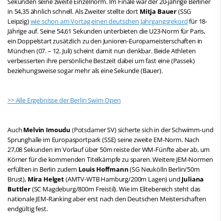
Sekunden seine zweite Einzelnorm. Im Finale war der 20-jährige Berliner
in 54,35 ähnlich schnell. Als Zweiter stellte dort
Mitja Bauer
(SSG
Leipzig)
wie schon am Vortag einen deutschen Jahrgangsrekord
für 18-
Jährige auf. Seine 54,61 Sekunden unterbieten die U23-Norm für Paris,
ein Doppelstart zusätzlich zu den Junioren-Europameisterschaften in
München (07. – 12. Juli) scheint damit nun denkbar. Beide Athleten
verbesserten ihre persönliche Bestzeit dabei um fast eine (Passek)
beziehungsweise sogar mehr als eine Sekunde (Bauer).
>> Alle Ergebnisse der Berlin Swim Open
Auch
Melvin Imoudu
(Potsdamer SV) sicherte sich in der Schwimm-und
Sprunghalle im Europasportpark (SSE) seine zweite EM-Norm. Nach
27,08 Sekunden im Vorlauf über 50m reiste der WM-Fünfte aber ab, um
Körner für die kommenden Titelkämpfe zu sparen. Weitere JEM-Normen
erfüllten in Berlin zudem
Louis Hoffmann
(SG Neukölln Berlin/50m
Brust),
Mira Helget
(AMTV-WTB Hamburg/200m Lagen) und
Juliana
Buttler
(SC Magdeburg/800m Freistil). Wie im Elitebereich steht das
nationale JEM-Ranking aber erst nach den Deutschen Meisterschaften
endgültig fest.