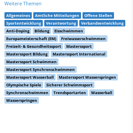
Weitere Themen
Allgemeines
Amtliche Mitteilungen
Offene Stellen
Sportentwicklung
Verantwortung
Verbandsentwicklung
Anti-Doping
Bildung
Eisschwimmen
Europameisterschaft (EM)
Freiwasserschwimmen
Freizeit- & Gesundheitssport
Masterssport
Masterssport Bildung
Masterssport International
Masterssport Schwimmen
Masterssport Synchronschwimmen
Masterssport Wasserball
Masterssport Wasserspringen
Olympische Spiele
Sicherer Schwimmsport
Synchronschwimmen
Trendsportarten
Wasserball
Wasserspringen