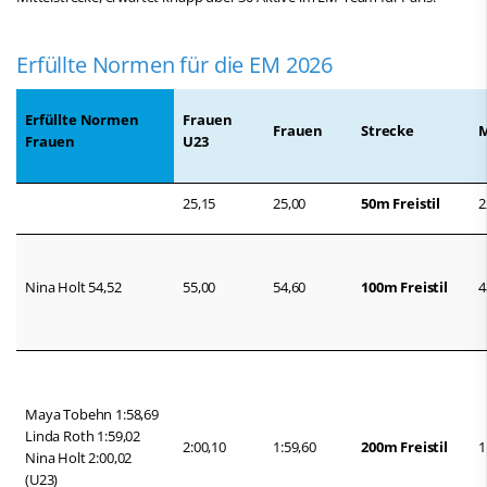
Erfüllte Normen für die EM 2026
Erfüllte Normen
Frauen
Frauen
Strecke
Frauen
U23
25,15
25,00
50m Freistil
2
Nina Holt 54,52
55,00
54,60
100m Freistil
4
Maya Tobehn 1:58,69
Linda Roth 1:59,02
2:00,10
1:59,60
200m Freistil
1
Nina Holt 2:00,02
(U23)