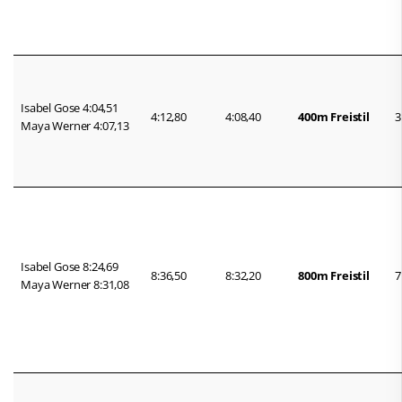
Isabel Gose 4:04,51
4:12,80
4:08,40
400m Freistil
3
Maya Werner 4:07,13
Isabel Gose 8:24,69
8:36,50
8:32,20
800m Freistil
7
Maya Werner 8:31,08