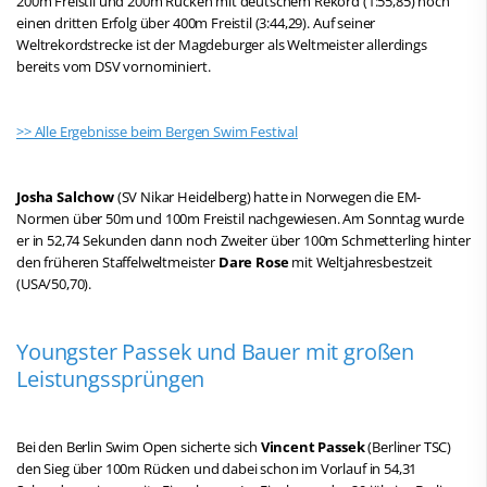
200m Freistil und 200m Rücken mit deutschem Rekord (1:55,85) noch
einen dritten Erfolg über 400m Freistil (3:44,29). Auf seiner
Weltrekordstrecke ist der Magdeburger als Weltmeister allerdings
bereits vom DSV vornominiert.
>> Alle Ergebnisse beim Bergen Swim Festival
Josha Salchow
(SV Nikar Heidelberg) hatte in Norwegen die EM-
Normen über 50m und 100m Freistil nachgewiesen. Am Sonntag wurde
er in 52,74 Sekunden dann noch Zweiter über 100m Schmetterling hinter
den früheren Staffelweltmeister
Dare Rose
mit Weltjahresbestzeit
(USA/50,70).
Youngster Passek und Bauer mit großen
Leistungssprüngen
Bei den Berlin Swim Open sicherte sich
Vincent Passek
(Berliner TSC)
den Sieg über 100m Rücken und dabei schon im Vorlauf in 54,31