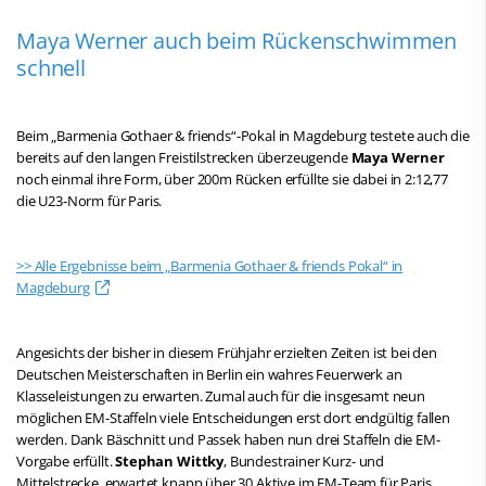
Maya Werner auch beim Rückenschwimmen
schnell
Beim „Barmenia Gothaer & friends“-Pokal in Magdeburg testete auch die
bereits auf den langen Freistilstrecken überzeugende
Maya Werner
noch einmal ihre Form, über 200m Rücken erfüllte sie dabei in 2:12,77
die U23-Norm für Paris.
>> Alle Ergebnisse beim „Barmenia Gothaer & friends Pokal“ in
Magdeburg
Angesichts der bisher in diesem Frühjahr erzielten Zeiten ist bei den
Deutschen Meisterschaften in Berlin ein wahres Feuerwerk an
Klasseleistungen zu erwarten. Zumal auch für die insgesamt neun
möglichen EM-Staffeln viele Entscheidungen erst dort endgültig fallen
werden. Dank Bäschnitt und Passek haben nun drei Staffeln die EM-
Vorgabe erfüllt.
Stephan Wittky
, Bundestrainer Kurz- und
Mittelstrecke, erwartet knapp über 30 Aktive im EM-Team für Paris.