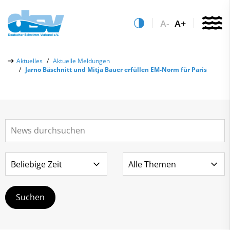
A-
A+
Über uns
Aktuelles
Aktuelle Meldungen
Jarno Bäschnitt und Mitja Bauer erfüllen EM-Norm für Paris
Aktuelles
Aktuelle Meldungen
Quicklinks
Social-Media-Wall
Vereinsfinder
Leistungs- & Wettkampfsport
Lizenzwesen
Schwimmen lernen
Zentrale Hinweisstelle
Anti-Doping
Sportentwicklung
Recht auf sicheren Schwimmsport
Service
Abteilungen
Kontakt