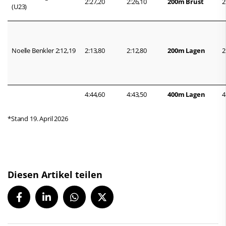
2:27,20
2:26,10
200m Brust
2
(U23)
Noelle Benkler 2:12,19
2:13,80
2:12,80
200m Lagen
2
4:44,60
4:43,50
400m Lagen
4
*Stand 19. April 2026
Diesen Artikel teilen