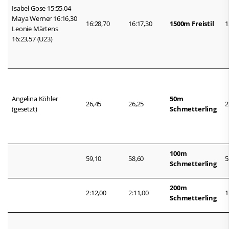
Isabel Gose 15:55,04
Maya Werner 16:16,30
16:28,70
16:17,30
1500m Freistil
1
Leonie Märtens
16:23,57 (U23)
Angelina Köhler
50m
26,45
26,25
2
(gesetzt)
Schmetterling
100m
59,10
58,60
5
Schmetterling
200m
2:12,00
2:11,00
1
Schmetterling