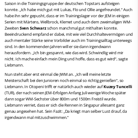
Saison in die Trainingsgruppe der deutschen Topstars aufsteigen
konnte. „Ich habe mich gut mit Lukas, Flo und Ollie angefreundet.“ Auch
habe ihn sehr gepusht, dass er im Trainingslager vor der JEM in einigen
Serien mit Märtens, Wellbrock, Klemet und auch dem zweimaligen WM-
Zweiten
Sven Schwarz
schon manchmal gut mithalten konnte.
Beeindruckend empfand er dabei, mit wie viel Durchhaltevermögen und
auch mentaler Stärke seine Vorbilder auch im Trainingsalltag unterwegs
sind. In den kommenden Jahren will er sie dann irgendwann
herausfordern. „Ich bin gespannt, wie das wird. Schwindlig wird mir
nicht. Ich mache einfach mein Ding und hoffe, dass es gut wird“, sagte
Liebmann.
Nun steht aber erst einmal die JWM an. „Ich will meine letzte
Meisterschaft bei den Junioren noch einmal so richtig genießen“, so
Liebmann. In Otopeni trifft er natürlich auch wieder auf
Kuzey Tuncelli
(TUR), der nach seinen JEM-Erfolgen Anfang Juli wenige Woche später
dann sogar WM-Sechster über 800m und 1500m Freistil wurde.
Liebmann verriet, dass er sich die Rennen in Singapur allesamt ganz
genau angesehen hat. Sein Fazit: „Da kriegt man selber Lust drauf, da
irgendwann mal mitzuschwimmen.“