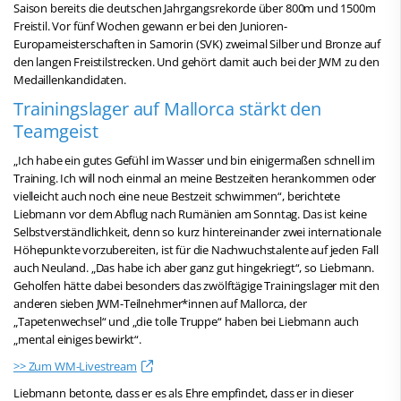
Saison bereits die deutschen Jahrgangsrekorde über 800m und 1500m
Freistil. Vor fünf Wochen gewann er bei den Junioren-
Europameisterschaften in Samorin (SVK) zweimal Silber und Bronze auf
den langen Freistilstrecken. Und gehört damit auch bei der JWM zu den
Medaillenkandidaten.
Trainingslager auf Mallorca stärkt den
Teamgeist
„Ich habe ein gutes Gefühl im Wasser und bin einigermaßen schnell im
Training. Ich will noch einmal an meine Bestzeiten herankommen oder
vielleicht auch noch eine neue Bestzeit schwimmen“, berichtete
Liebmann vor dem Abflug nach Rumänien am Sonntag. Das ist keine
Selbstverständlichkeit, denn so kurz hintereinander zwei internationale
Höhepunkte vorzubereiten, ist für die Nachwuchstalente auf jeden Fall
auch Neuland. „Das habe ich aber ganz gut hingekriegt“, so Liebmann.
Geholfen hätte dabei besonders das zwölftägige Trainingslager mit den
anderen sieben JWM-Teilnehmer*innen auf Mallorca, der
„Tapetenwechsel“ und „die tolle Truppe“ haben bei Liebmann auch
„mental einiges bewirkt“.
>> Zum WM-Livestream
Liebmann betonte, dass er es als Ehre empfindet, dass er in dieser