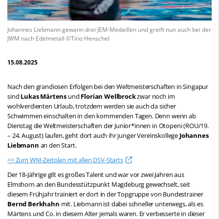
Johannes Liebmann gewann drei JEM-Medaillen und greift nun auch bei der
JWM nach Edelmetall ©Tino Henschel
15.08.2025
Nach den grandiosen Erfolgen bei den Weltmeisterschaften in Singapur
sind
Lukas Märtens
und
Florian Wellbrock
zwar noch im
wohlverdienten Urlaub, trotzdem werden sie auch da sicher
Schwimmen einschalten in den kommenden Tagen. Denn wenn ab
Dienstag die Weltmeisterschaften der Junior*innen in Otopeni (ROU/19.
– 24. August) laufen, geht dort auch ihr junger Vereinskollege
Johannes
Liebmann
an den Start.
>> Zum WM-Zeitplan mit allen DSV-Starts
Der 18-Jährige gilt es großes Talent und war vor zwei Jahren aus
Elmshorn an den Bundesstützpunkt Magdeburg gewechselt, seit
diesem Frühjahr trainiert er dort in der Topgruppe von Bundestrainer
Bernd Berkhahn
mit. Liebmann ist dabei schneller unterwegs, als es
Märtens und Co. in diesem Alter jemals waren. Er verbesserte in dieser