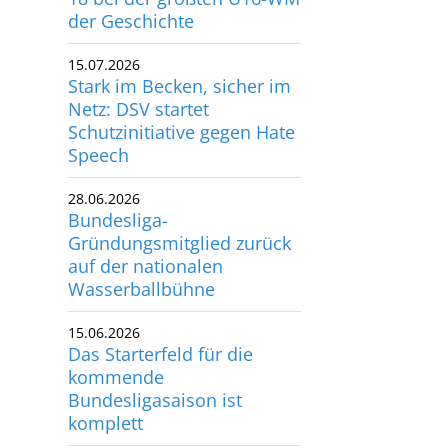
der Geschichte
utscher Schwimm-Verband e.V.
rbacher Straße 93
15.07.2026
34132 Kassel
Stark im Becken, sicher im
Netz: DSV startet
x: +49 561 94083-15
Schutzinitiative gegen Hate
info@dsv.de
Speech
28.06.2026
Bundesliga-
Gründungsmitglied zurück
auf der nationalen
Wasserballbühne
15.06.2026
Das Starterfeld für die
kommende
Bundesligasaison ist
komplett