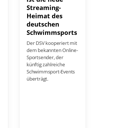
Streaming-
über d
Heimat des
besond
deutschen
Glücks
Schwimmsports
beim
Eissch
Der DSV kooperiert mit
dem bekannten Online-
Jede*r Sc
Sportsender, der
sollte einm
künftig zahlreiche
ausprobier
Schwimmsport-Events
Wasser zu
überträgt.
Die perfek
Gelegenhei
bei den
Eisschwi
01. – 06. J
Alle Infos
findest du 