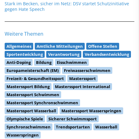
Stark im Becken, sicher im Netz: DSV startet Schutzinitiative
gegen Hate Speech
Weitere Themen
Allgemeines
Amtliche Mitteilungen
Offene Stellen
Sportentwicklung
Verantwortung
Verbandsentwicklung
Anti-Doping
Bildung
Eisschwimmen
Europameisterschaft (EM)
Freiwasserschwimmen
Freizeit- & Gesundheitssport
Masterssport
Masterssport Bildung
Masterssport International
Masterssport Schwimmen
Masterssport Synchronschwimmen
Masterssport Wasserball
Masterssport Wasserspringen
Olympische Spiele
Sicherer Schwimmsport
Synchronschwimmen
Trendsportarten
Wasserball
Wasserspringen