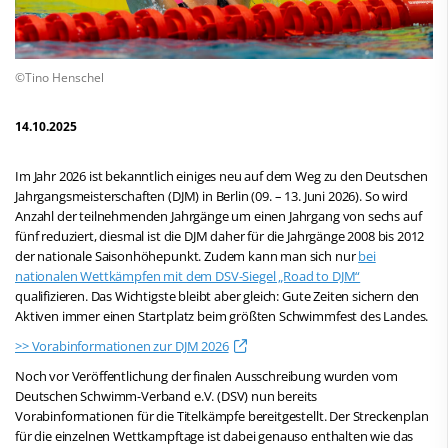
©Tino Henschel
14.10.2025
Im Jahr 2026 ist bekanntlich einiges neu auf dem Weg zu den Deutschen
Jahrgangsmeisterschaften (DJM) in Berlin (09. – 13. Juni 2026). So wird
Anzahl der teilnehmenden Jahrgänge um einen Jahrgang von sechs auf
fünf reduziert, diesmal ist die DJM daher für die Jahrgänge 2008 bis 2012
der nationale Saisonhöhepunkt. Zudem kann man sich nur
bei
nationalen Wettkämpfen mit dem DSV-Siegel „Road to DJM“
qualifizieren. Das Wichtigste bleibt aber gleich: Gute Zeiten sichern den
Aktiven immer einen Startplatz beim größten Schwimmfest des Landes.
>> Vorabinformationen zur DJM 2026
Noch vor Veröffentlichung der finalen Ausschreibung wurden vom
Deutschen Schwimm-Verband e.V. (DSV) nun bereits
Vorabinformationen für die Titelkämpfe bereitgestellt. Der Streckenplan
für die einzelnen Wettkampftage ist dabei genauso enthalten wie das