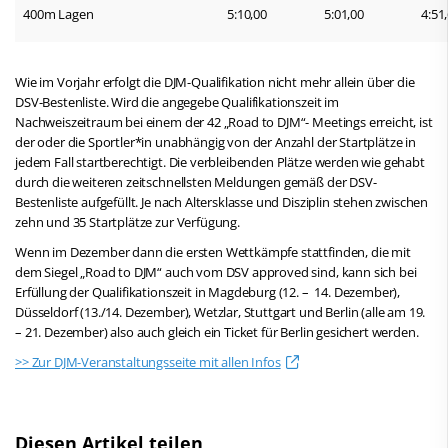
400m Lagen
5:10,00
5:01,00
4:51
Wie im Vorjahr erfolgt die DJM-Qualifikation nicht mehr allein über die
DSV-Bestenliste. Wird die angegebe Qualifikationszeit im
Nachweiszeitraum bei einem der 42 „Road to DJM“- Meetings erreicht, ist
der oder die Sportler*in unabhängig von der Anzahl der Startplätze in
jedem Fall startberechtigt. Die verbleibenden Plätze werden wie gehabt
durch die weiteren zeitschnellsten Meldungen gemäß der DSV-
Bestenliste aufgefüllt. Je nach Altersklasse und Disziplin stehen zwischen
zehn und 35 Startplätze zur Verfügung.
Wenn im Dezember dann die ersten Wettkämpfe stattfinden, die mit
dem Siegel „Road to DJM“ auch vom DSV approved sind, kann sich bei
Erfüllung der Qualifikationszeit in Magdeburg (12. – 14. Dezember),
Düsseldorf (13./14. Dezember), Wetzlar, Stuttgart und Berlin (alle am 19.
– 21. Dezember) also auch gleich ein Ticket für Berlin gesichert werden.
>> Zur DJM-Veranstaltungsseite mit allen Infos
Diesen Artikel teilen