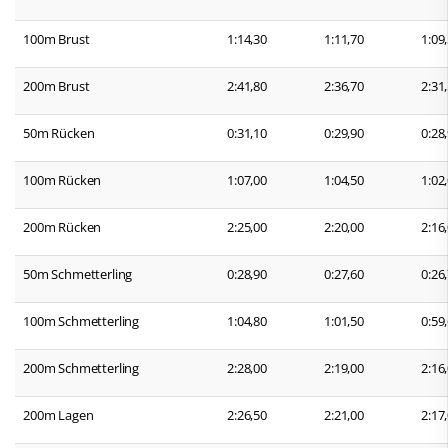
100m Brust
1:14,30
1:11,70
1:09
200m Brust
2:41,80
2:36,70
2:31
50m Rücken
0:31,10
0:29,90
0:28
100m Rücken
1:07,00
1:04,50
1:02
200m Rücken
2:25,00
2:20,00
2:16
50m Schmetterling
0:28,90
0:27,60
0:26
100m Schmetterling
1:04,80
1:01,50
0:59
200m Schmetterling
2:28,00
2:19,00
2:16
200m Lagen
2:26,50
2:21,00
2:17