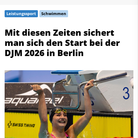
Schwimmen
Leistungssport
Schwimmen
Freiwasserschwimmen
Wasserspringen
Mit diesen Zeiten sichert
Wasserball
man sich den Start bei der
Synchronschwimmen
Masterssport
DJM 2026 in Berlin
Kontakt
Deutscher Schwimm-Verband e.V.
Korbacher Straße 93
D-34132 Kassel
Fax: +49 561 94083-15
info@dsv.de