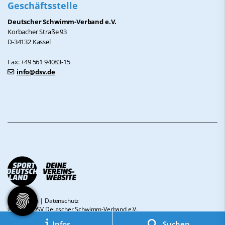
Geschäftsstelle
Deutscher Schwimm-Verband e.V.
Korbacher Straße 93
D-34132 Kassel
Fax: +49 561 94083-15
info@dsv.de
Impressum
|
Datenschutz
© 2026 - DSV Deutscher Schwimm-Verband e.V.
Infos
Suchen
Diese Website ist gefördert durch das Projekt
„Sportdeutschland – Deine