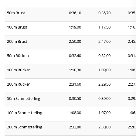
50m Brust
0:36,10
0:35,70
0:35
100m Brust
1:19,00
1:17,50
1:16
200m Brust
2:50,00
2:47,60
2:45
50m Rücken
0:32,40
0:32,00
0:31
100m Rücken
1:10,30
1:09,00
1:08
200m Rücken
2:31,60
2:29,50
2:27
50m Schmetterling
0:30,50
0:30,00
0:29
100m Schmetterling
1:08,00
1:07,00
1:06
200m Schmetterling
2:32,80
2:30,00
2:26