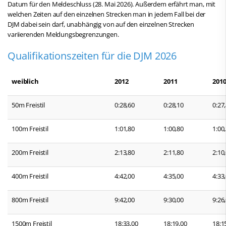
Datum für den Meldeschluss (28. Mai 2026). Außerdem erfährt man, mit
welchen Zeiten auf den einzelnen Strecken man in jedem Fall bei der
DJM dabei sein darf, unabhängig von auf den einzelnen Strecken
variierenden Meldungsbegrenzungen.
Qualifikationszeiten für die DJM 2026
weiblich
2012
2011
201
50m Freistil
0:28,60
0:28,10
0:27
100m Freistil
1:01,80
1:00,80
1:00
200m Freistil
2:13,80
2:11,80
2:10
400m Freistil
4:42,00
4:35,00
4:33
800m Freistil
9:42,00
9:30,00
9:26
1500m Freistil
18:33,00
18:19,00
18:1