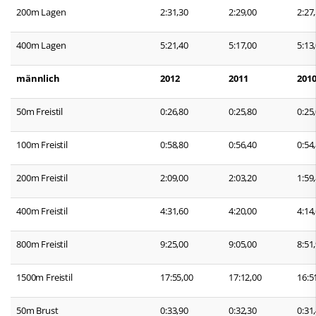
200m Lagen
2:31,30
2:29,00
2:27
400m Lagen
5:21,40
5:17,00
5:13
männlich
2012
2011
201
50m Freistil
0:26,80
0:25,80
0:25
100m Freistil
0:58,80
0:56,40
0:54
200m Freistil
2:09,00
2:03,20
1:59
400m Freistil
4:31,60
4:20,00
4:14
800m Freistil
9:25,00
9:05,00
8:51
1500m Freistil
17:55,00
17:12,00
16:5
50m Brust
0:33,90
0:32,30
0:31