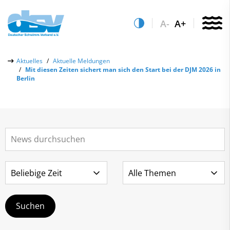
A-
A+
Über uns
Aktuelles
Aktuelle Meldungen
Mit diesen Zeiten sichert man sich den Start bei der DJM 2026 in
Aktuelles
Berlin
Aktuelle Meldungen
Quicklinks
Social-Media-Wall
Vereinsfinder
Leistungs- & Wettkampfsport
Lizenzwesen
Schwimmen lernen
Zentrale Hinweisstelle
Anti-Doping
Sportentwicklung
Recht auf sicheren Schwimmsport
Service
Abteilungen
Kontakt