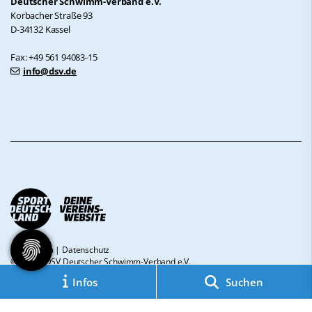
Deutscher Schwimm-Verband e.V.
Korbacher Straße 93
D-34132 Kassel
Fax: +49 561 94083-15
info@dsv.de
Impressum
|
Datenschutz
© 2026 - DSV Deutscher Schwimm-Verband e.V.
Infos
Suchen
Diese Website ist gefördert durch das Projekt
„Sportdeutschland – Deine
Vereinswebsite”
, einem gemeinsamen Angebot des DOSB und NETZCOCKTAIL.