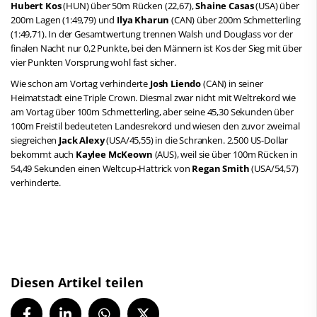
Hubert Kos
(HUN) über 50m Rücken (22,67),
Shaine Casas
(USA) über
200m Lagen (1:49,79) und
Ilya Kharun
(CAN) über 200m Schmetterling
(1:49,71). In der Gesamtwertung trennen Walsh und Douglass vor der
finalen Nacht nur 0,2 Punkte, bei den Männern ist Kos der Sieg mit über
vier Punkten Vorsprung wohl fast sicher.
Wie schon am Vortag verhinderte
Josh Liendo
(CAN) in seiner
Heimatstadt eine Triple Crown. Diesmal zwar nicht mit Weltrekord wie
am Vortag über 100m Schmetterling, aber seine 45,30 Sekunden über
100m Freistil bedeuteten Landesrekord und wiesen den zuvor zweimal
siegreichen
Jack Alexy
(USA/45,55) in die Schranken. 2.500 US-Dollar
bekommt auch
Kaylee McKeown
(AUS), weil sie über 100m Rücken in
54,49 Sekunden einen Weltcup-Hattrick von
Regan Smith
(USA/54,57)
verhinderte.
Diesen Artikel teilen