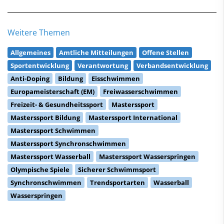
Weitere Themen
Allgemeines
Amtliche Mitteilungen
Offene Stellen
Sportentwicklung
Verantwortung
Verbandsentwicklung
Anti-Doping
Bildung
Eisschwimmen
Europameisterschaft (EM)
Freiwasserschwimmen
Freizeit- & Gesundheitssport
Masterssport
Masterssport Bildung
Masterssport International
Masterssport Schwimmen
Masterssport Synchronschwimmen
Masterssport Wasserball
Masterssport Wasserspringen
Olympische Spiele
Sicherer Schwimmsport
Synchronschwimmen
Trendsportarten
Wasserball
Wasserspringen