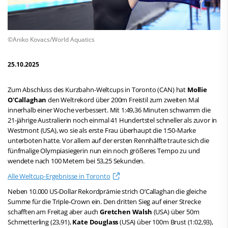
©Aniko Kovacs/World Aquatics
25.10.2025
Zum Abschluss des Kurzbahn-Weltcups in Toronto (CAN) hat
Mollie
O'Callaghan
den Weltrekord über 200m Freistil zum zweiten Mal
innerhalb einer Woche verbessert. Mit 1:49,36 Minuten schwamm die
21-jährige Australierin noch einmal 41 Hundertstel schneller als zuvor in
Westmont (USA), wo sie als erste Frau überhaupt die 1:50-Marke
unterboten hatte. Vor allem auf der ersten Rennhälfte traute sich die
fünfmalige Olympiasiegerin nun ein noch größeres Tempo zu und
wendete nach 100 Metern bei 53,25 Sekunden.
Alle Weltcup-Ergebnisse in Toronto
Neben 10.000 US-Dollar Rekordprämie strich O’Callaghan die gleiche
Summe für die Triple-Crown ein. Den dritten Sieg auf einer Strecke
schafften am Freitag aber auch
Gretchen Walsh
(USA) über 50m
Schmetterling (23,91),
Kate Douglass
(USA) über 100m Brust (1:02,93),