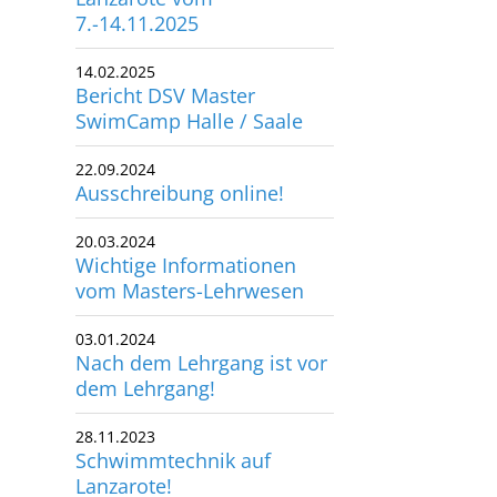
7.-14.11.2025
utscher Schwimm-Verband e.V.
rbacher Straße 93
14.02.2025
34132 Kassel
Bericht DSV Master
SwimCamp Halle / Saale
x: +49 561 94083-15
info@dsv.de
22.09.2024
Ausschreibung online!
20.03.2024
Wichtige Informationen
vom Masters-Lehrwesen
03.01.2024
Nach dem Lehrgang ist vor
dem Lehrgang!
28.11.2023
Schwimmtechnik auf
Lanzarote!