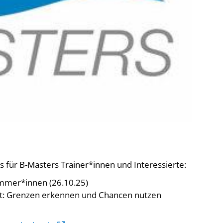
De
Schwimmen
Ko
Freiwasserschwimmen
D-
Wasserspringen
Wasserball
Fa
Synchronschwimmen
Masterssport
 für B-Masters Trainer*innen und Interessierte:
immer*innen (26.10.25)
rt: Grenzen erkennen und Chancen nutzen