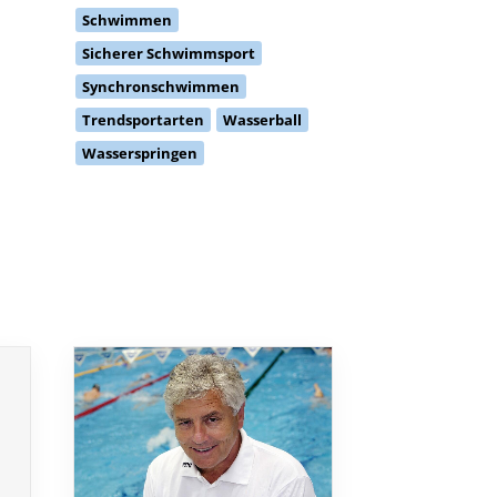
Schwimmen
Sicherer Schwimmsport
Synchronschwimmen
Trendsportarten
Wasserball
Wasserspringen