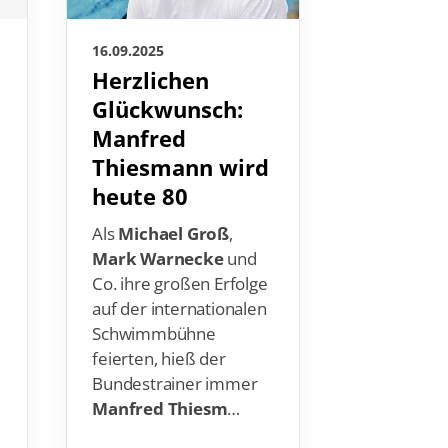
16.09.2025
16.09.2025
Herzlichen
Superc
Glückwunsch:
der Fra
Manfred
einer
Thiesmann wird
Neuauf
heute 80
Bundesl
s
Als
Michael Groß
,
Mark Warnecke
und
Am 18. Okt
Co. ihre großen Erfolge
die Wasse
auf der internationalen
Spandau 0
Schwimmbühne
Blau-Weiß
feierten, hieß der
Berlin um 
n
Bundestrainer immer
Titel der 
Manfred Thiesm
…
im Wasserb