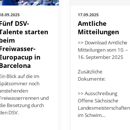
18.09.2025
17.09.2025
Fünf DSV-
Amtliche
Talente starten
Mitteilungen
beim
>> Download Amtliche
Freiwasser-
Mitteilungen vom 10. –
Europacup in
16. September 2025
Barcelona
Zusätzliche
Ein Blick auf die im
Dokumente:
Spätsommer noch
anstehenden
>> Ausschreibung
Freiwasserrennen und
Offene Sächsische
die Besetzung durch
Landesmeisterschafte
den DSV.
im Schwim…