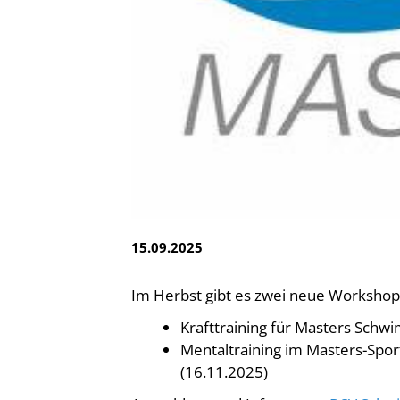
Vereinsfinder
Lizenzwesen
Zentrale Hinweisstelle
Anti-Doping
Recht auf sicheren Schwimmsport
15.09.2025
Im Herbst gibt es zwei neue Workshops
Krafttraining für Masters Schw
Mentaltraining im Masters-Spo
(16.11.2025)