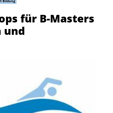
t Bildung
ps für B-Masters
n und
Abteilungen
K