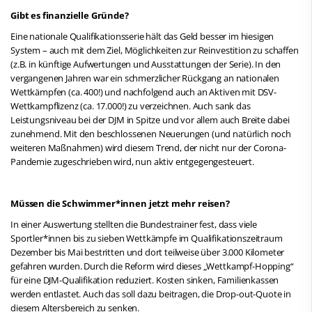
Gibt es finanzielle Gründe?
Eine nationale Qualifikationsserie hält das Geld besser im hiesigen
System – auch mit dem Ziel, Möglichkeiten zur Reinvestition zu schaffen
(z.B. in künftige Aufwertungen und Ausstattungen der Serie). In den
vergangenen Jahren war ein schmerzlicher Rückgang an nationalen
Wettkämpfen (ca. 400!) und nachfolgend auch an Aktiven mit DSV-
Wettkampflizenz (ca. 17.000!) zu verzeichnen. Auch sank das
Leistungsniveau bei der DJM in Spitze und vor allem auch Breite dabei
zunehmend. Mit den beschlossenen Neuerungen (und natürlich noch
weiteren Maßnahmen) wird diesem Trend, der nicht nur der Corona-
Pandemie zugeschrieben wird, nun aktiv entgegengesteuert.
Müssen die Schwimmer*innen jetzt mehr reisen?
In einer Auswertung stellten die Bundestrainer fest, dass viele
Sportler*innen bis zu sieben Wettkämpfe im Qualifikationszeitraum
Dezember bis Mai bestritten und dort teilweise über 3.000 Kilometer
gefahren wurden. Durch die Reform wird dieses „Wettkampf-Hopping“
für eine DJM-Qualifikation reduziert. Kosten sinken, Familienkassen
werden entlastet. Auch das soll dazu beitragen, die Drop-out-Quote in
diesem Altersbereich zu senken.