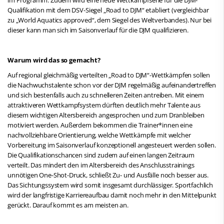
Qualifikation mit dem DSV-Siegel „Road to DJM“ etabliert (vergleichbar
zu „World Aquatics approved“, dem Siegel des Weltverbandes). Nur bei
dieser kann man sich im Saisonverlauf für die DJM qualifizieren.
Warum wird das so gemacht?
Auf regional gleichmäßig verteilten „Road to DJM“-Wettkämpfen sollen
die Nachwuchstalente schon vor der DJM regelmäßig aufeinandertreffen
und sich bestenfalls auch zu schnelleren Zeiten antreiben. Mit einem
attraktiveren Wettkampfsystem dürften deutlich mehr Talente aus
diesem wichtigen Altersbereich angesprochen und zum Dranbleiben
motiviert werden. Außerdem bekommen die Trainer*innen eine
nachvollziehbare Orientierung, welche Wettkämpfe mit welcher
Vorbereitung im Saisonverlauf konzeptionell angesteuert werden sollen.
Die Qualifikationschancen sind zudem auf einen langen Zeitraum
verteilt. Das mindert den im Altersbereich des Anschlusstrainings
unnötigen One-Shot-Druck, schließt Zu- und Ausfälle noch besser aus.
Das Sichtungssystem wird somit insgesamt durchlässiger. Sportfachlich
wird der langfristige Karriereaufbau damit noch mehr in den Mittelpunkt
gerückt. Darauf kommt es am meisten an.