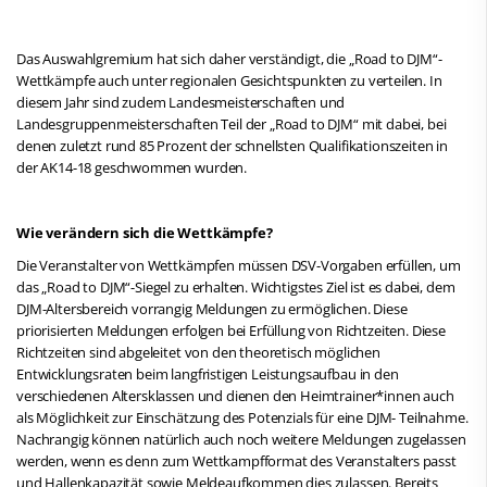
Das Auswahlgremium hat sich daher verständigt, die „Road to DJM“-
Wettkämpfe auch unter regionalen Gesichtspunkten zu verteilen. In
diesem Jahr sind zudem Landesmeisterschaften und
Landesgruppenmeisterschaften Teil der „Road to DJM“ mit dabei, bei
denen zuletzt rund 85 Prozent der schnellsten Qualifikationszeiten in
der AK14-18 geschwommen wurden.
Wie verändern sich die Wettkämpfe?
Die Veranstalter von Wettkämpfen müssen DSV-Vorgaben erfüllen, um
das „Road to DJM“-Siegel zu erhalten. Wichtigstes Ziel ist es dabei, dem
DJM-Altersbereich vorrangig Meldungen zu ermöglichen. Diese
priorisierten Meldungen erfolgen bei Erfüllung von Richtzeiten. Diese
Richtzeiten sind abgeleitet von den theoretisch möglichen
Entwicklungsraten beim langfristigen Leistungsaufbau in den
verschiedenen Altersklassen und dienen den Heimtrainer*innen auch
als Möglichkeit zur Einschätzung des Potenzials für eine DJM- Teilnahme.
Nachrangig können natürlich auch noch weitere Meldungen zugelassen
werden, wenn es denn zum Wettkampfformat des Veranstalters passt
und Hallenkapazität sowie Meldeaufkommen dies zulassen. Bereits