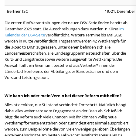
Berliner TSC
19.-21. Dezember
Die ersten fünf Veranstaltungen der neuen DSV-Serie finden bereits ab
Dezember 2025 statt. Die Ausschreibungen dazu werden in Kürze
im
Kalender der DSV-Seite
veröffentlicht. Weitere Termine bis Mai 2026
werden in Kürze veröffentlicht. Insgesamt werden 42 Wettkämpfe für
die „Road to DJM“ zugelassen, unter denen befinden sich alle
Landesmeisterschaften, alle Landesgruppenmeisterschaften über die
Kurz- und Langstrecke sowie weitere ausgewählte Wettkämpfe. Die
Auswahl trifft ein Gremium, bestehend aus Vertreter*innen der
Länderfachkonferenz, der Abteilung, der Bundestrainer und dem
Vorstand Leistungssport.
Wie kann ich oder mein Verein bei dieser Reform mithelfen?
Alles ist denkbar, nur Stillstand verhindert Fortschritt. Natürlich hängt
dabei alles weiter sehr vom Engagement an der Basis ab. Schließlich
birgt die Reform auch viele Chancen. Mit ihr könnten völlig neue
Wettkampfformate entstehen oder zumindest erst einmal ausprobiert
werden, zum Beispiel ohne die von vielen weniger geliebten Überlängen
einzelner Abschnitte. Im besten Fall wächst langfristig sogar alles zu