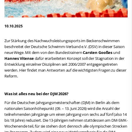
10.10.2025
Zur Stärkung des Nachwuchsleistungssports im Beckenschwimmen
beschreitet der Deutsche Schwimm-Verband e.V. (DSV) in dieser Saison
neue Wege. Mit dem von den Bundestrainern
Carsten Gooßes
und
Hannes Vitense
dafür erarbeiteten Konzept soll der Stagnation in der
Entwicklung einzelner Disziplinen seit 2006/2007 entgegengetreten
werden. Hier findet man Antworten auf die wichtigsten Fragen zu dieser
Reform.
Was ist alles neu bei der DJM 2026?
Für die Deutschen Jahrgangsmeisterschaften (DJM) in Berlin als dem
nationalen Saisonhöhepunkt (09. – 13. Juni 2026) wird die Anzahl der
teilnehmenden Jahrgänge um einen Jahrgang von sechs auf fünf (also 14
bis 18 Jahre) reduziert. Die 13-Jährigen nehmen stattdessen am DM-SMK-
Wochenende teil, für sie stehen dort dennoch alle olympischen Strecken
im Programm. Zudem wird eine neue Wettkampfserie für die DJM-