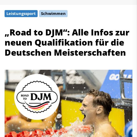
Schwimmen
Leistungssport
Schwimmen
Freiwasserschwimmen
Wasserspringen
„Road to DJM“: Alle Infos zur
Wasserball
neuen Qualifikation für die
Synchronschwimmen
Masterssport
Deutschen Meisterschaften
Kontakt
Deutscher Schwimm-Verband e.V.
Korbacher Straße 93
D-34132 Kassel
Fax: +49 561 94083-15
info@dsv.de