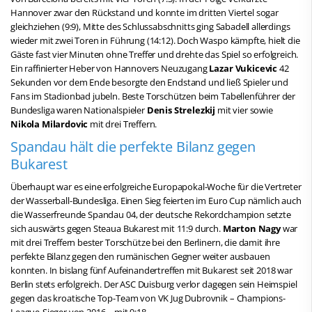
Hannover zwar den Rückstand und konnte im dritten Viertel sogar
gleichziehen (9:9), Mitte des Schlussabschnitts ging Sabadell allerdings
wieder mit zwei Toren in Führung (14:12). Doch Waspo kämpfte, hielt die
Gäste fast vier Minuten ohne Treffer und drehte das Spiel so erfolgreich.
Ein raffinierter Heber von Hannovers Neuzugang
Lazar Vukicevic
42
Sekunden vor dem Ende besorgte den Endstand und ließ Spieler und
Fans im Stadionbad jubeln. Beste Torschützen beim Tabellenführer der
Bundesliga waren Nationalspieler
Denis Strelezkij
mit vier sowie
Nikola Milardovic
mit drei Treffern.
Spandau hält die perfekte Bilanz gegen
Bukarest
Überhaupt war es eine erfolgreiche Europapokal-Woche für die Vertreter
der Wasserball-Bundesliga. Einen Sieg feierten im Euro Cup nämlich auch
die Wasserfreunde Spandau 04, der deutsche Rekordchampion setzte
sich auswärts gegen Steaua Bukarest mit 11:9 durch.
Marton Nagy
war
mit drei Treffern bester Torschütze bei den Berlinern, die damit ihre
perfekte Bilanz gegen den rumänischen Gegner weiter ausbauen
konnten. In bislang fünf Aufeinandertreffen mit Bukarest seit 2018 war
Berlin stets erfolgreich. Der ASC Duisburg verlor dagegen sein Heimspiel
gegen das kroatische Top-Team von VK Jug Dubrovnik – Champions-
League-Sieger von 2016 – mit 9:18.