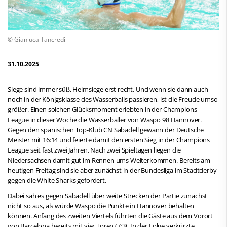
© Gianluca Tancredi
31.10.2025
Siege sind immer süß, Heimsiege erst recht. Und wenn sie dann auch
noch in der Königsklasse des Wasserballs passieren, ist die Freude umso
größer. Einen solchen Glücksmoment erlebten in der Champions
League in dieser Woche die Wasserballer von Waspo 98 Hannover.
Gegen den spanischen Top-Klub CN Sabadell gewann der Deutsche
Meister mit 16:14 und feierte damit den ersten Sieg in der Champions
League seit fast zwei Jahren. Nach zwei Spieltagen liegen die
Niedersachsen damit gut im Rennen ums Weiterkommen. Bereits am
heutigen Freitag sind sie aber zunächst in der Bundesliga im Stadtderby
gegen die White Sharks gefordert.
Dabei sah es gegen Sabadell über weite Strecken der Partie zunächst
nicht so aus, als würde Waspo die Punkte in Hannover behalten
können. Anfang des zweiten Viertels führten die Gäste aus dem Vorort
von Barcelona bereits mit vier Toren (7:3). In der Folge verkürzte