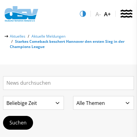
A-
A+
Über uns
Aktuelles
Aktuelle Meldungen
Starkes Comeback beschert Hannover den ersten Sieg in der
Aktuelles
Champions League
Aktuelle Meldungen
Quicklinks
Social-Media-Wall
Vereinsfinder
Leistungs- & Wettkampfsport
Lizenzwesen
Schwimmen lernen
Zentrale Hinweisstelle
Anti-Doping
Sportentwicklung
Recht auf sicheren Schwimmsport
Service
Abteilungen
Kontakt