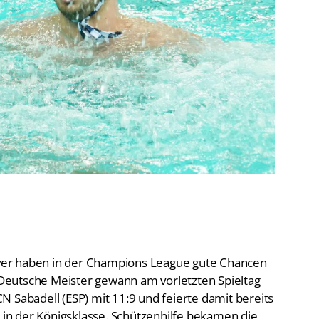
De
Schwimmen
Ko
Freiwasserschwimmen
D-
Wasserspringen
Wasserball
Fa
Synchronschwimmen
Masterssport
er haben in der Champions League gute Chancen
r Deutsche Meister gewann am vorletzten Spieltag
 Sabadell (ESP) mit 11:9 und feierte damit bereits
n in der Königsklasse. Schützenhilfe bekamen die