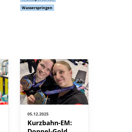
Wasserspringen
05.12.2025
05.12.2025
Kurzbahn-EM:
So scha
Doppel-Gold
das DM