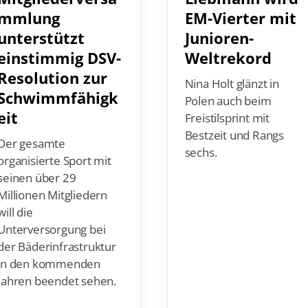
mmlung
EM-Vierter mit
unterstützt
Junioren-
einstimmig DSV-
Weltrekord
Resolution zur
Nina Holt glänzt in
Schwimmfähigk
Polen auch beim
eit
Freistilsprint mit
Bestzeit und Rangs
Der gesamte
sechs.
organisierte Sport mit
seinen über 29
Millionen Mitgliedern
will die
Unterversorgung bei
der Bäderinfrastruktur
in den kommenden
Jahren beendet sehen.