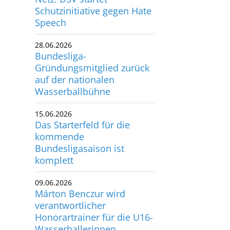
Schutzinitiative gegen Hate
utscher Schwimm-Verband e.V.
Speech
rbacher Straße 93
34132 Kassel
28.06.2026
Bundesliga-
x: +49 561 94083-15
Gründungsmitglied zurück
info@dsv.de
auf der nationalen
Wasserballbühne
15.06.2026
Das Starterfeld für die
kommende
Bundesligasaison ist
komplett
09.06.2026
Márton Benczur wird
verantwortlicher
Honorartrainer für die U16-
Wasserballerinnen