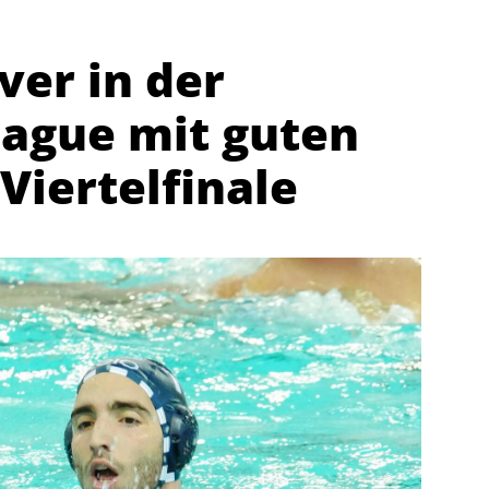
er in der
ague mit guten
Viertelfinale
Abteilungen
K