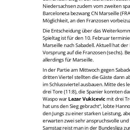
Niedersachsen zudem vom zweiten span
Barceloneta bezwang CN Marseille (FRA
Möglichkeit, an den Franzosen vorbeizu
Die Entscheidung über das Weiterkommen
Spieltag ist für den 10. Februar termin
Marseille nach Sabadell. Aktuell hat de
Vorsprung auf die Franzosen (sechs). Be
allerdings für Marseille.
In der Partie am Mittwoch gegen Sabadel
dritten Viertel stellten die Gäste dann
im Schlussviertel ausbauen. Mitte des l
drei Tore (11:8), die Spanier konnten d
Waspo war
Lazar Vukicevic
mit drei Tr
hat uns den Sieg gebracht“, lobte Han
den Jungs zu einer starken Leistung, ab
erwarten zwei sehr anspruchsvolle und w
Samstag reist man in der Bundesliga z