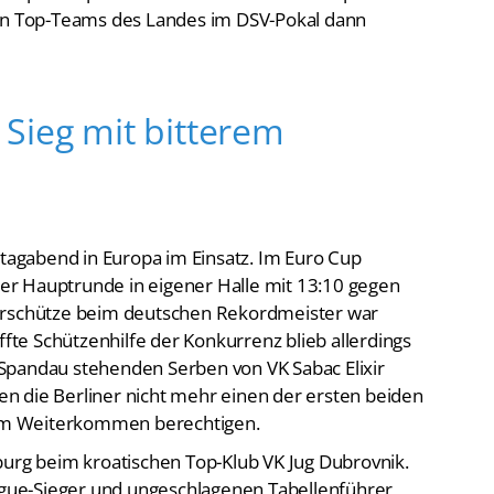
den Top-Teams des Landes im DSV-Pokal dann
Sieg mit bitterem
agabend in Europa im Einsatz. Im Euro Cup
 der Hauptrunde in eigener Halle mit 13:10 gegen
Torschütze beim deutschen Rekordmeister war
ffte Schützenhilfe der Konkurrenz blieb allerdings
or Spandau stehenden Serben von VK Sabac Elixir
n die Berliner nicht mehr einen der ersten beiden
 zum Weiterkommen berechtigen.
burg beim kroatischen Top-Klub VK Jug Dubrovnik.
ue-Sieger und ungeschlagenen Tabellenführer