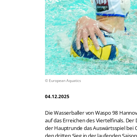
Vereinsfinder
Lizenzwesen
Zentrale Hinweisstelle
Anti-Doping
Recht auf sicheren Schwimmsport
© European Aquatics
04.12.2025
Die Wasserballer von Waspo 98 Hannov
auf das Erreichen des Viertelfinals. De
der Hauptrunde das Auswärtsspiel bei CN
den dritten Sieg in der laufenden Saiso