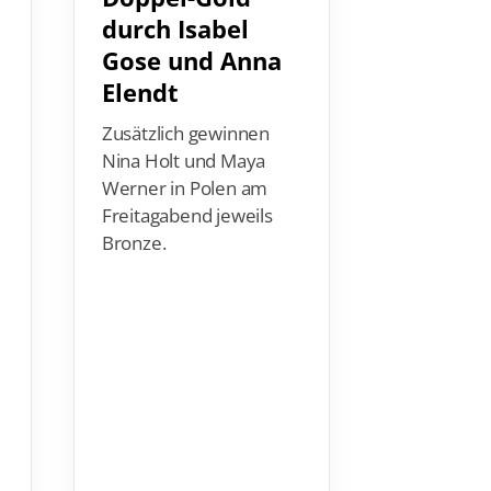
durch Isabel
Bundes
Gose und Anna
Livest
Elendt
Sporteuro
überträgt
Zusätzlich gewinnen
Wochenen
Nina Holt und Maya
stimmungs
Werner in Polen am
Titelkämpf
Freitagabend jeweils
Schwimmt
Bronze.
Deutschlan
zum Livest
du hier.