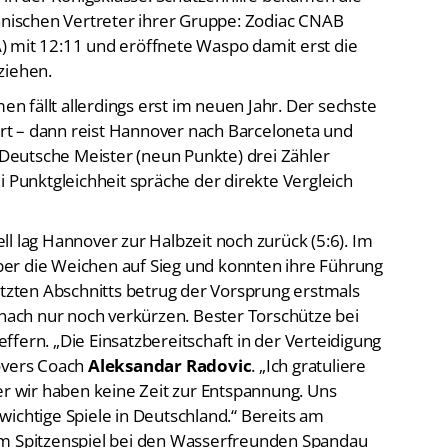
ischen Vertreter ihrer Gruppe: Zodiac CNAB
) mit 12:11 und eröffnete Waspo damit erst die
ziehen.
 fällt allerdings erst im neuen Jahr. Der sechste
iert – dann reist Hannover nach Barceloneta und
r Deutsche Meister (neun Punkte) drei Zähler
i Punktgleichheit spräche der direkte Vergleich
l lag Hannover zur Halbzeit noch zurück (5:6). Im
 aber die Weichen auf Sieg und konnten ihre Führung
etzten Abschnitts betrug der Vorsprung erstmals
anach nur noch verkürzen. Bester Torschütze bei
effern.
„Die Einsatzbereitschaft in der Verteidigung
novers Coach
Aleksandar Radovic
. „
Ich gratuliere
er wir haben keine Zeit zur Entspannung. Uns
ichtige Spiele in Deutschland.“ Bereits am
um Spitzenspiel bei den Wasserfreunden Spandau