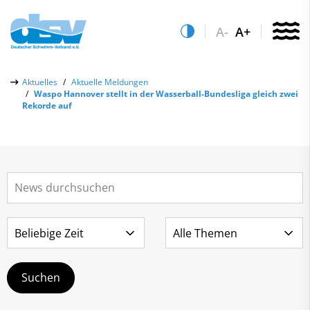
A-
A+
Über uns
Aktuelles
Aktuelle Meldungen
Waspo Hannover stellt in der Wasserball-Bundesliga gleich zwei
Aktuelles
Rekorde auf
Aktuelle Meldungen
Quicklinks
Social-Media-Wall
Vereinsfinder
Leistungs- & Wettkampfsport
Lizenzwesen
Schwimmen lernen
Zentrale Hinweisstelle
Anti-Doping
Sportentwicklung
Recht auf sicheren Schwimmsport
Service
Abteilungen
Kontakt