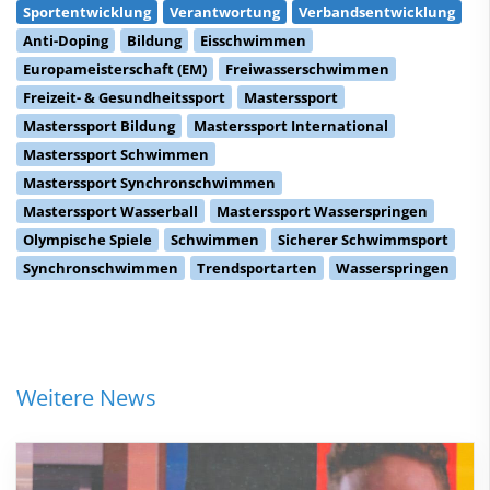
Sportentwicklung
Verantwortung
Verbandsentwicklung
Anti-Doping
Bildung
Eisschwimmen
Europameisterschaft (EM)
Freiwasserschwimmen
Freizeit- & Gesundheitssport
Masterssport
Masterssport Bildung
Masterssport International
Masterssport Schwimmen
Masterssport Synchronschwimmen
Masterssport Wasserball
Masterssport Wasserspringen
Olympische Spiele
Schwimmen
Sicherer Schwimmsport
Synchronschwimmen
Trendsportarten
Wasserspringen
Weitere News