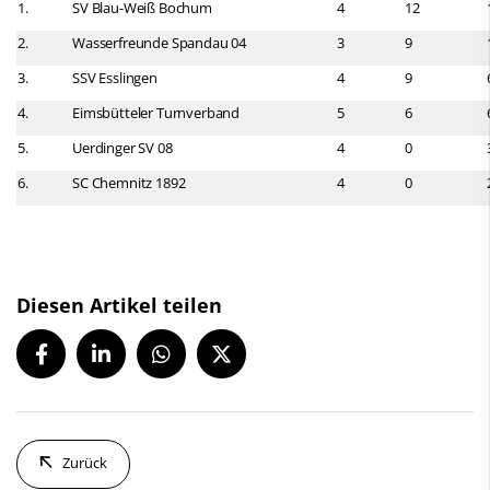
1.
SV Blau-Weiß Bochum
4
12
2.
Wasserfreunde Spandau 04
3
9
3.
SSV Esslingen
4
9
4.
Eimsbütteler Turnverband
5
6
5.
Uerdinger SV 08
4
0
6.
SC Chemnitz 1892
4
0
Diesen Artikel teilen
Zurück