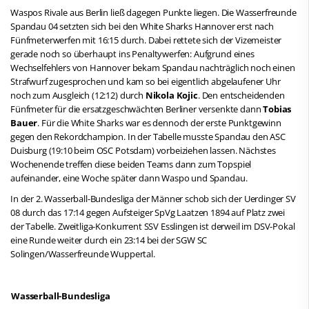
Waspos Rivale aus Berlin ließ dagegen Punkte liegen. Die Wasserfreunde
Spandau 04 setzten sich bei den White Sharks Hannover erst nach
Fünfmeterwerfen mit 16:15 durch. Dabei rettete sich der Vizemeister
gerade noch so überhaupt ins Penaltywerfen: Aufgrund eines
Wechselfehlers von Hannover bekam Spandau nachträglich noch einen
Strafwurf zugesprochen und kam so bei eigentlich abgelaufener Uhr
noch zum Ausgleich (12:12) durch
Nikola Kojic
. Den entscheidenden
Fünfmeter für die ersatzgeschwächten Berliner versenkte dann
Tobias
Bauer
. Für die White Sharks war es dennoch der erste Punktgewinn
gegen den Rekordchampion. In der Tabelle musste Spandau den ASC
Duisburg (19:10 beim OSC Potsdam) vorbeiziehen lassen. Nächstes
Wochenende treffen diese beiden Teams dann zum Topspiel
aufeinander, eine Woche später dann Waspo und Spandau.
In der 2. Wasserball-Bundesliga der Männer schob sich der Uerdinger SV
08 durch das 17:14 gegen Aufsteiger SpVg Laatzen 1894 auf Platz zwei
der Tabelle. Zweitliga-Konkurrent SSV Esslingen ist derweil im DSV-Pokal
eine Runde weiter durch ein 23:14 bei der
SGW SC
Solingen/Wasserfreunde Wuppertal.
Wasserball-Bundesliga