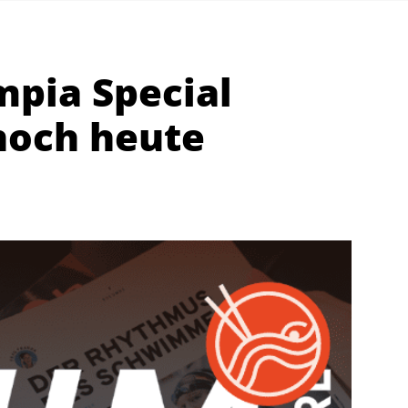
mpia Special
 noch heute
Abteilungen
K