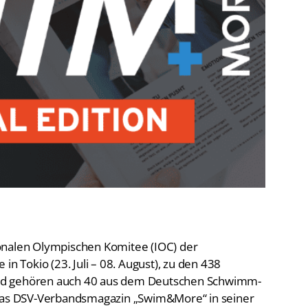
De
Schwimmen
Ko
Freiwasserschwimmen
D-
Wasserspringen
Wasserball
Fa
Synchronschwimmen
Masterssport
onalen Olympischen Komitee (IOC) der
in Tokio (23. Juli – 08. August), zu den 438
nd gehören auch 40 aus dem Deutschen Schwimm-
 das DSV-Verbandsmagazin „Swim&More“ in seiner
ecial Edition. Mit Porträts aller Teilnehmenden mit