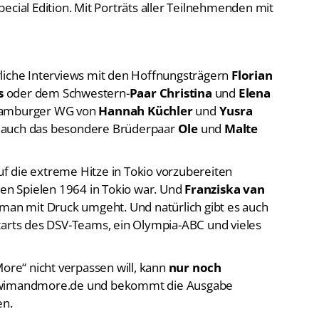
rliche Interviews mit den Hoffnungsträgern
Florian
s
oder dem Schwestern-
Paar Christina
und
Elena
 Hamburger WG von
Hannah Küchler
und
Yusra
 auch das besondere Brüderpaar
Ole
und
Malte
auf die extreme Hitze in Tokio vorzubereiten
den Spielen 1964 in Tokio war. Und
Franziska van
 man mit Druck umgeht. Und natürlich gibt es auch
tarts des DSV-Teams, ein Olympia-ABC und vieles
re“ nicht verpassen will, kann
nur noch
-swimandmore.de und bekommt die Ausgabe
en.