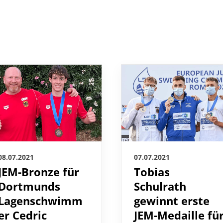
08.07.2021
07.07.2021
JEM-Bronze für
Tobias
Dortmunds
Schulrath
Lagenschwimm
gewinnt erste
er Cedric
JEM-Medaille fü
Büssing
den DSV in Rom