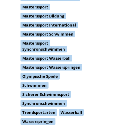
Masterssport Bildung
Masterssport International
Masterssport Schwimmen
Masterssport
Synchronschwimmen
Masterssport Wasserball
Masterssport Wasserspringen
Olympische Spiele
Schwimmen
Sicherer Schwimmsport
Synchronschwimmen
Trendsportarten
Wasserball
Wasserspringen