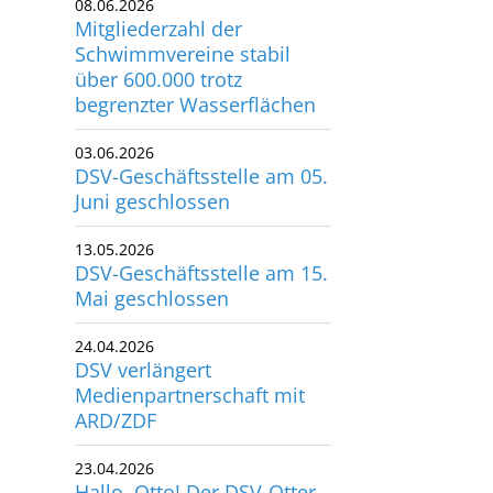
Schwimmvereine stabil
utscher Schwimm-Verband e.V.
über 600.000 trotz
rbacher Straße 93
begrenzter Wasserflächen
34132 Kassel
03.06.2026
x: +49 561 94083-15
DSV-Geschäftsstelle am 05.
info@dsv.de
Juni geschlossen
13.05.2026
DSV-Geschäftsstelle am 15.
Mai geschlossen
24.04.2026
DSV verlängert
Medienpartnerschaft mit
ARD/ZDF
23.04.2026
Hallo, Otto! Der DSV-Otter
hat seinen Namen