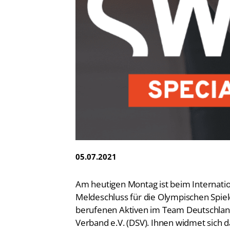
Vereinsfinder
Lizenzwesen
Zentrale Hinweisstelle
Anti-Doping
Recht auf sicheren Schwimmsport
05.07.2021
Am heutigen Montag ist beim Internati
Meldeschluss für die Olympischen Spiele 
berufenen Aktiven im Team Deutschla
Verband e.V. (DSV). Ihnen widmet sich
Juli-Ausgabe mit einer umfangreichen Sp