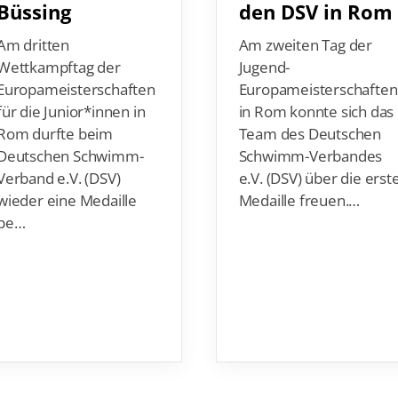
Am dritten
Am zweiten Tag der
Wettkampftag der
Jugend-
Europameisterschaften
Europameisterschaften
für die Junior*innen in
in Rom konnte sich das
Rom durfte beim
Team des Deutschen
Deutschen Schwimm-
Schwimm-Verbandes
Verband e.V. (DSV)
e.V. (DSV) über die erst
wieder eine Medaille
Medaille freuen.…
be…