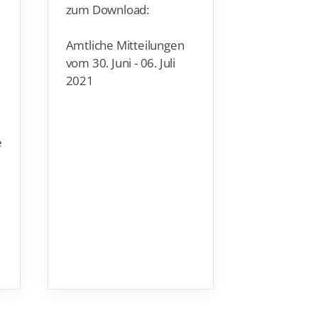
Schöner hä
Amtliche Mitteilungen
Urlaub für
vom 30. Juni - 06. Juli
Gemlau
k
2021
beginnen 
Vorsitzend
Essen war 
e
Richtung 
aufgebroch