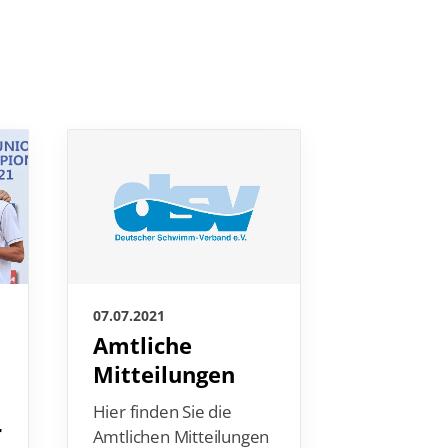
07.07.2021
07.07.2021
SG Ess
Amtliche
Berline
Mitteilungen
dem „G
Hier finden Sie die
r
Band”
Amtlichen Mitteilungen
ausgez
zum Download: