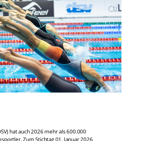
De
Schwimmen
Ko
Freiwasserschwimmen
D-
Wasserspringen
Wasserball
Fa
Synchronschwimmen
Masterssport
SV) hat auch 2026 mehr als 600.000
ortler. Zum Stichtag 01. Januar 2026