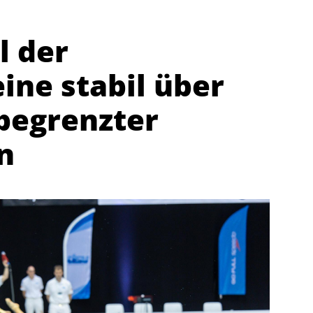
l der
ne stabil über
 begrenzter
n
Abteilungen
K