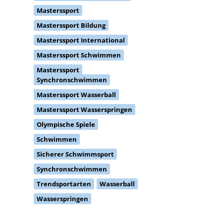
Masterssport
Masterssport Bildung
Masterssport International
Masterssport Schwimmen
Masterssport
Synchronschwimmen
Masterssport Wasserball
Masterssport Wasserspringen
Olympische Spiele
Schwimmen
Sicherer Schwimmsport
Synchronschwimmen
Trendsportarten
Wasserball
Wasserspringen