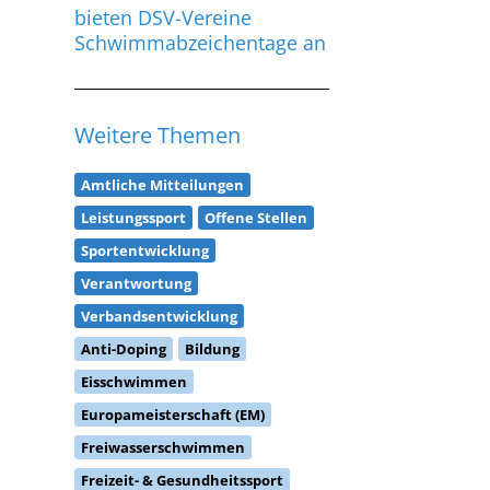
bieten DSV-Vereine
Schwimmabzeichentage an
Weitere Themen
Amtliche Mitteilungen
Leistungssport
Offene Stellen
Sportentwicklung
Verantwortung
Verbandsentwicklung
Anti-Doping
Bildung
Eisschwimmen
Europameisterschaft (EM)
Freiwasserschwimmen
Freizeit- & Gesundheitssport