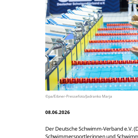
Vereinsfinder
Lizenzwesen
Zentrale Hinweisstelle
Anti-Doping
Recht auf sicheren Schwimmsport
©pa/Eibner-Pressefoto/Jadranko Marja
08.06.2026
Der Deutsche Schwimm-Verband e.V. (D
Schwimmersportlerinnen und Schwimmsp