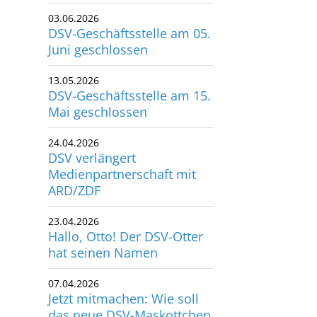
03.06.2026
utscher Schwimm-Verband e.V.
DSV-Geschäftsstelle am 05.
rbacher Straße 93
Juni geschlossen
34132 Kassel
13.05.2026
x: +49 561 94083-15
DSV-Geschäftsstelle am 15.
info@dsv.de
Mai geschlossen
24.04.2026
DSV verlängert
Medienpartnerschaft mit
ARD/ZDF
23.04.2026
Hallo, Otto! Der DSV-Otter
hat seinen Namen
07.04.2026
Jetzt mitmachen: Wie soll
das neue DSV-Maskottchen