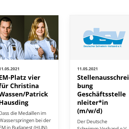
11.05.2021
11.05.2021
EM-Platz vier
Stellenausschre
für Christina
bung
Wassen/Patrick
Geschäftsstelle
Hausding
nleiter*in
(m/w/d)
Dass die Medaillen im
Wasserspringen bei der
Der Deutsche
EM in Budapest (HUN)
Schwimm-Verband e.V.