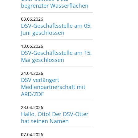
begrenzter Wasserflächen
utscher Schwimm-Verband e.V.
rbacher Straße 93
03.06.2026
34132 Kassel
DSV-Geschäftsstelle am 05.
Juni geschlossen
x: +49 561 94083-15
13.05.2026
info@dsv.de
DSV-Geschäftsstelle am 15.
Mai geschlossen
24.04.2026
DSV verlängert
Medienpartnerschaft mit
ARD/ZDF
23.04.2026
Hallo, Otto! Der DSV-Otter
hat seinen Namen
07.04.2026