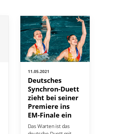
11.05.2021
11.05.2021
Deutsches
i
Empfeh
Synchron-Duett
zum
zieht bei seiner
Wieder
Premiere ins
nach d
EM-Finale ein
Corona
Das Warten ist das
Was geht 
deutsche Duett mit
Jahr und 