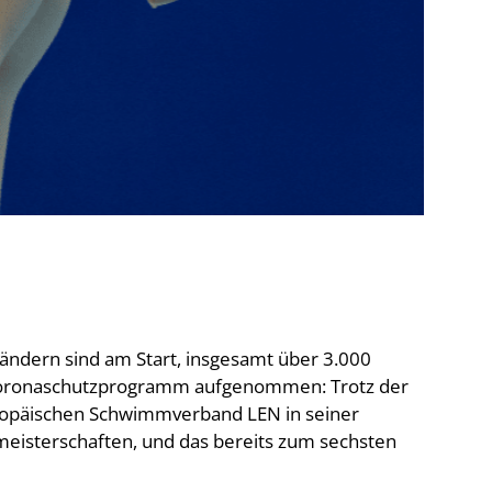
De
Schwimmen
Ko
Freiwasserschwimmen
D-
Wasserspringen
Wasserball
Fa
Synchronschwimmen
Masterssport
ländern sind am Start, insgesamt über 3.000
 Coronaschutzprogramm aufgenommen: Trotz der
opäischen Schwimmverband LEN in seiner
eisterschaften, und das bereits zum sechsten