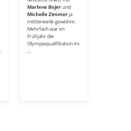
Marlene Bojer
und
mit mein
Michelle Zimmer
ja
Wünsche
mittlerweile gewöhnt.
Mehrfach war im
Frühjahr die
Olympiaqualifikation im
…
.
Nur ganz 
Masters ha
März 2020
zum Traini
Ende di
…