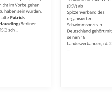
nicht im Vorbeigehen
(DSV) als
zu haben sein würden,
Spitzenverband des
hatte
Patrick
organisierten
Hausding
(Berliner
Schwimmsports in
TSC) sch…
Deutschland gehört mit
seinen 18
Landesverbänden, rd. 2
…