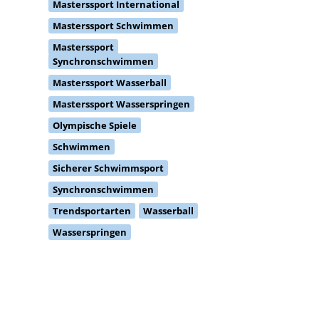
Masterssport International
Masterssport Schwimmen
Masterssport
Synchronschwimmen
Masterssport Wasserball
Masterssport Wasserspringen
Olympische Spiele
Schwimmen
Sicherer Schwimmsport
Synchronschwimmen
Trendsportarten
Wasserball
Wasserspringen