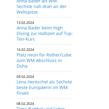
Weltspitze
utscher Schwimm-Verband e.V.
rbacher Straße 93
13.02.2024
34132 Kassel
Anna Bader beim High
Diving zur Halbzeit auf Top-
x: +49 561 94083-15
Ten-Kurs
info@dsv.de
10.02.2024
Platz neun für Rother/Lube
zum WM-Abschluss in
Doha
09.02.2024
Lena Hentschel als Sechste
beste Europäerin im WM-
Finale
08.02.2024
Timo Barthel und Jaden
Eikermann erkämpfen