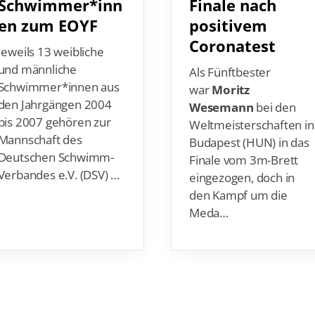
en zum EOYF
positivem
Coronatest
Jeweils 13 weibliche
und männliche
Als Fünftbester
Schwimmer*innen aus
war
Moritz
den Jahrgängen 2004
Wesemann
bei den
bis 2007 gehören zur
Weltmeisterschaften in
Mannschaft des
Budapest (HUN) in das
Deutschen Schwimm-
Finale vom 3m-Brett
Verbandes e.V. (DSV) …
eingezogen, doch in
den Kampf um die
Meda…