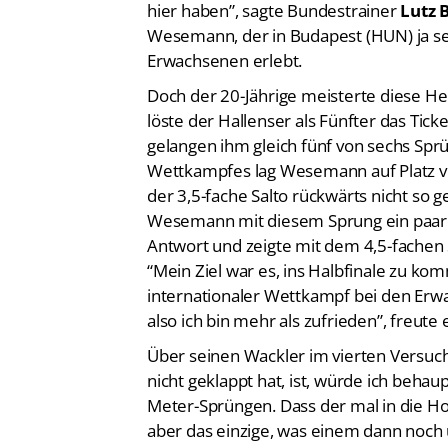
Wesemann, der in Budapest (HUN) ja se
Erwachsenen erlebt.
Doch der 20-Jährige meisterte diese H
löste der Hallenser als Fünfter das Tick
gelangen ihm gleich fünf von sechs Spr
Wettkampfes lag Wesemann auf Platz vie
der 3,5-fache Salto rückwärts nicht so 
Wesemann mit diesem Sprung ein paar 
Antwort und zeigte mit dem 4,5-fachen 
“Mein Ziel war es, ins Halbfinale zu kom
internationaler Wettkampf bei den Erw
also ich bin mehr als zufrieden”, freute e
Über seinen Wackler im vierten Versuch 
nicht geklappt hat, ist, würde ich behau
Meter-Sprüngen. Dass der mal in die Hose
aber das einzige, was einem dann noch ü
man das noch ausgleicht. Die letzten b