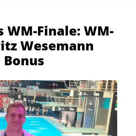
ns WM-Finale: WM-
ritz Wesemann
 Bonus
Abteilungen
K