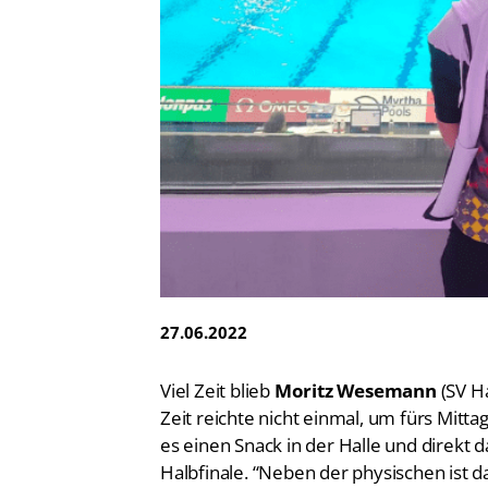
Vereinsfinder
Lizenzwesen
Zentrale Hinweisstelle
Anti-Doping
Recht auf sicheren Schwimmsport
27.06.2022
Viel Zeit blieb
Moritz Wesemann
(SV H
Zeit reichte nicht einmal, um fürs Mitta
es einen Snack in der Halle und direkt 
Halbfinale. “Neben der physischen ist d
hier haben”, sagte Bundestrainer
Lutz