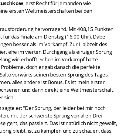
ine ersten Weltmeisterschaften bei den
erausforderung hervorragend. Mit 408,15 Punkten
et für das Finale am Dienstag (16:00 Uhr). Dabei
üngen besser als im Vorkampf. Zur Halbzeit des
r, ehe im vierten Durchgang als einziger Sprung
gelang wie erhofft. Schon im Vorkampf hatte
Probleme, doch er gab danach die perfekte
Salto vorwärts seinen besten Sprung des Tages.
men, alles andere ist Bonus. Es ist mein erster
achsenen und dann direkt eine Weltmeisterschaft,
r sich.
sagte er: “Der Sprung, der leider bei mir noch
pten, mit der schwerste Sprung von allen Drei-
 geht, das passiert. Das ist natürlich nicht gewollt,
brig bleibt, ist zu kämpfen und zu schauen, dass
eiden Sprünge sind auch zwei schwierige Sprünge,