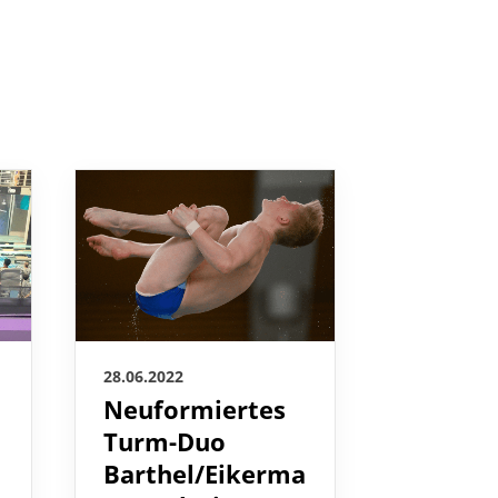
28.06.2022
27.06.2022
Neuformiertes
Christi
Turm-Duo
Wassen
Barthel/Eikerma
im WM-
nn steht im WM-
Rang z