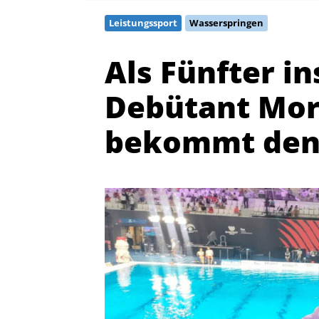
Leistungssport
Wasserspringen
Als Fünfter i
Debütant Mo
bekommt den
Quicklinks