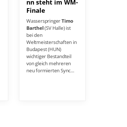
Finale
Das vom C
Bundestra
Wasserspringer
Timo
jedem Mor
Barthel
(SV Halle) ist
Team aus
bei den
Tagesmotto
Weltmeisterschaften in
diesen Mon
Budapest (HUN)
hat drei B
wichtiger Bestandteil
Tun.” Was
von gleich mehreren
neu formierten Sync…