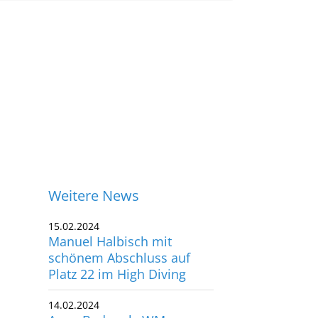
Weitere News
15.02.2024
Manuel Halbisch mit
schönem Abschluss auf
Platz 22 im High Diving
14.02.2024
Anna Bader als WM-
ontakt
Sechste nah dran an der