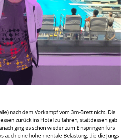
De
Schwimmen
Ko
Freiwasserschwimmen
D-
Wasserspringen
Wasserball
Fa
Synchronschwimmen
Masterssport
alle) nach dem Vorkampf vom 3m-Brett nicht. Die
gessen zurück ins Hotel zu fahren, stattdessen gab
danach ging es schon wieder zum Einspringen fürs
as auch eine hohe mentale Belastung, die die Jungs
 Buschkow
, erst Recht für jemanden wie