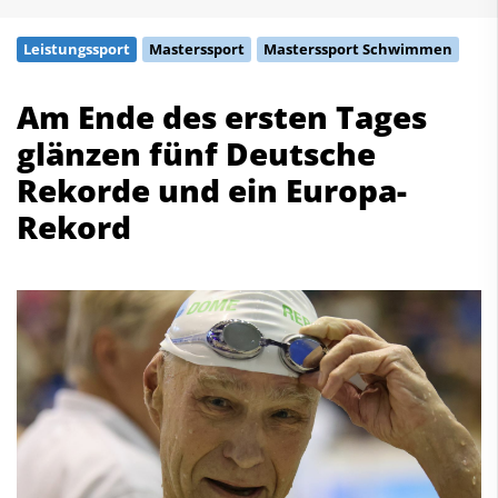
Schwimmen
Leistungssport
Masterssport
Masterssport Schwimmen
Freiwasserschwimmen
Wasserspringen
Am Ende des ersten Tages
Wasserball
glänzen fünf Deutsche
Synchronschwimmen
Masterssport
Rekorde und ein Europa-
Rekord
Kontakt
Deutscher Schwimm-Verband e.V.
Korbacher Straße 93
D-34132 Kassel
Fax: +49 561 94083-15
info@dsv.de