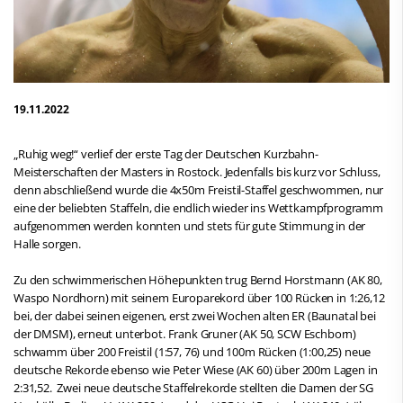
19.11.2022
„Ruhig weg!“ verlief der erste Tag der Deutschen Kurzbahn-
Meisterschaften der Masters in Rostock. Jedenfalls bis kurz vor Schluss,
denn abschließend wurde die 4x50m Freistil-Staffel geschwommen, nur
eine der beliebten Staffeln, die endlich wieder ins Wettkampfprogramm
aufgenommen werden konnten und stets für gute Stimmung in der
Halle sorgen.
Zu den schwimmerischen Höhepunkten trug Bernd Horstmann (AK 80,
Waspo Nordhorn) mit seinem Europarekord über 100 Rücken in 1:26,12
bei, der dabei seinen eigenen, erst zwei Wochen alten ER (Baunatal bei
der DMSM), erneut unterbot. Frank Gruner (AK 50, SCW Eschborn)
schwamm über 200 Freistil (1:57, 76) und 100m Rücken (1:00,25) neue
deutsche Rekorde ebenso wie Peter Wiese (AK 60) über 200m Lagen in
2:31,52. Zwei neue deutsche Staffelrekorde stellten die Damen der SG