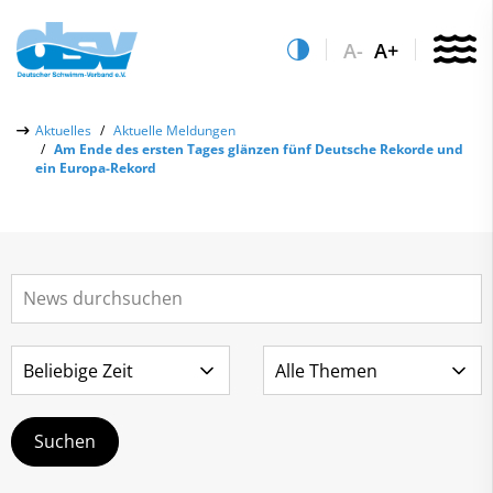
A-
A+
Über uns
Aktuelles
Aktuelle Meldungen
Am Ende des ersten Tages glänzen fünf Deutsche Rekorde und
Aktuelles
ein Europa-Rekord
Aktuelle Meldungen
Quicklinks
Social-Media-Wall
Vereinsfinder
Leistungs- & Wettkampfsport
Lizenzwesen
Schwimmen lernen
Zentrale Hinweisstelle
Anti-Doping
Sportentwicklung
Recht auf sicheren Schwimmsport
Service
Abteilungen
Kontakt