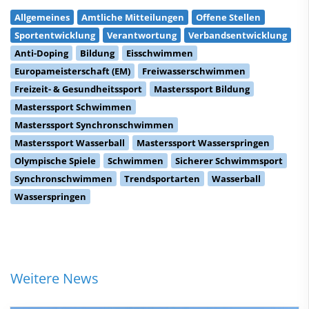
Allgemeines
Amtliche Mitteilungen
Offene Stellen
Sportentwicklung
Verantwortung
Verbandsentwicklung
Anti-Doping
Bildung
Eisschwimmen
Europameisterschaft (EM)
Freiwasserschwimmen
Freizeit- & Gesundheitssport
Masterssport Bildung
Masterssport Schwimmen
Masterssport Synchronschwimmen
Masterssport Wasserball
Masterssport Wasserspringen
Olympische Spiele
Schwimmen
Sicherer Schwimmsport
Synchronschwimmen
Trendsportarten
Wasserball
Wasserspringen
Weitere News