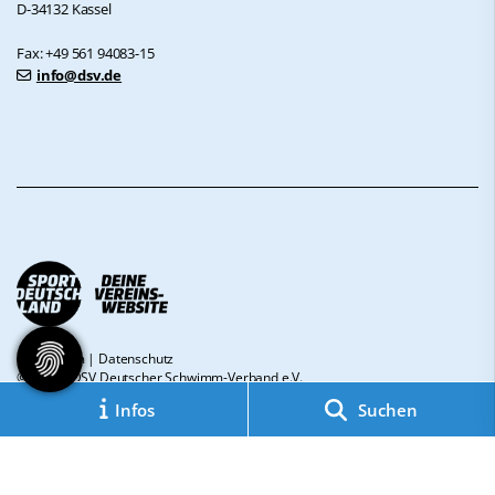
D-34132 Kassel
Fax: +49 561 94083-15
info@dsv.de
Impressum
|
Datenschutz
© 2026 - DSV Deutscher Schwimm-Verband e.V.
Infos
Suchen
Diese Website ist gefördert durch das Projekt
„Sportdeutschland – Deine
Vereinswebsite”
, einem gemeinsamen Angebot des DOSB und NETZCOCKTAIL.