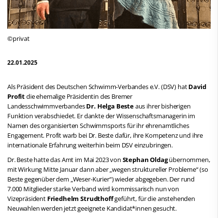
©privat
22.01.2025
Als Präsident des Deutschen Schwimm-Verbandes e.V. (DSV) hat
David
Profit
die ehemalige Präsidentin des Bremer
Landesschwimmverbandes
Dr. Helga Beste
aus ihrer bisherigen
Funktion verabschiedet. Er dankte der Wissenschaftsmanagerin im
Namen des organisierten Schwimmsports für ihr ehrenamtliches
Engagement. Profit warb bei Dr. Beste dafür, ihre Kompetenz und ihre
internationale Erfahrung weiterhin beim DSV einzubringen.
Dr. Beste hatte das Amt im Mai 2023 von
Stephan Oldag
übernommen,
mit Wirkung Mitte Januar dann aber „wegen struktureller Probleme“ (so
Beste gegenüber dem „Weser-Kurier“) wieder abgegeben. Der rund
7.000 Mitglieder starke Verband wird kommissarisch nun von
Vizepräsident
Friedhelm Strudthoff
geführt, für die anstehenden
Neuwahlen werden jetzt geeignete Kandidat*innen gesucht.