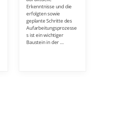
im sportbe
Erkenntnisse und die
Kroatien ga
erfolgten sowie
Titelkämpf
geplante Schritte des
August bis
Aufarbeitungsprozesse
September 
s ist ein wichtiger
Baustein in der …