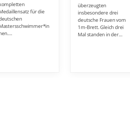
kompletten
überzeugten
Medaillensatz für die
insbesondere drei
deutschen
deutsche Frauen vom
Mastersschwimmer*in
1m-Brett. Gleich drei
nen.…
Mal standen in der…