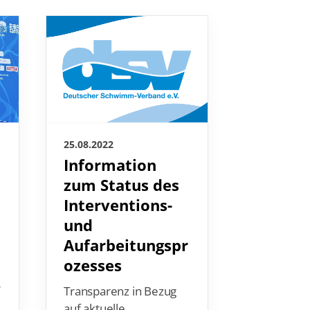
25.08.2022
25.08.2022
Information
"Wir si
zum Status des
sehr mo
Interventions-
DSV-Te
und
sich au
Aufarbeitungspr
großes
ozesses
Gute Stimm
den
r
Transparenz in Bezug
Europamei
auf aktuelle