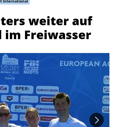
t International
ters weiter auf
 im Freiwasser
Abteilungen
K