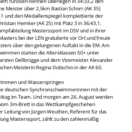
nem furiosen Rennen überlegen in 34:33,2 den
che Meister über 2,5km Bastian Schorr (AK 35)
,1 und den Medaillenspiegel komplettierte der
istian Hemker (AK 25) mit Platz 3 in 36:43,1.
ampfabteilung Masterssport im DSV und in ihrer
Masters bei der LEN gratulierte vor Ort und freute
asters über den gelungenen Auftakt in die EM. Am
wimmen starten die Altersklassen 50+ unter
rsten Dellbrügge und dem Vizemeister Alexander
chen Meisterin Regina Dobschin in der AK 60.
hwimmen und Wasserspringen
 die deutschen Synchronschwimmerinnen mit der
ittag im Team. Und morgen am 26. August werden
 vom 3m-Brett in das Wettkampfgeschehen
r Leitung von Jürgen Weuthen, Referent für das
ung Masterssport, zählt zu den zahlenmäßig