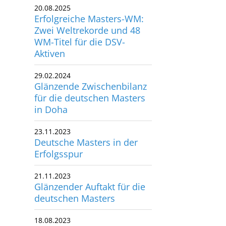
20.08.2025
utscher Schwimm-Verband e.V.
Erfolgreiche Masters-WM:
rbacher Straße 93
Zwei Weltrekorde und 48
34132 Kassel
WM-Titel für die DSV-
Aktiven
x: +49 561 94083-15
29.02.2024
info@dsv.de
Glänzende Zwischenbilanz
für die deutschen Masters
in Doha
23.11.2023
Deutsche Masters in der
Erfolgsspur
21.11.2023
Glänzender Auftakt für die
deutschen Masters
18.08.2023