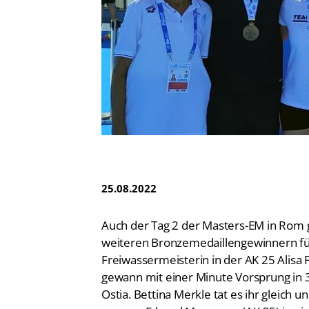
Vereinsfinder
Lizenzwesen
Zentrale Hinweisstelle
Anti-Doping
Recht auf sicheren Schwimmsport
25.08.2022
Auch der Tag 2 der Masters-EM in Rom 
weiteren Bronzemedaillengewinnern fü
Freiwassermeisterin in der AK 25 Alisa
gewann mit einer Minute Vorsprung in 
Ostia. Bettina Merkle tat es ihr gleich u