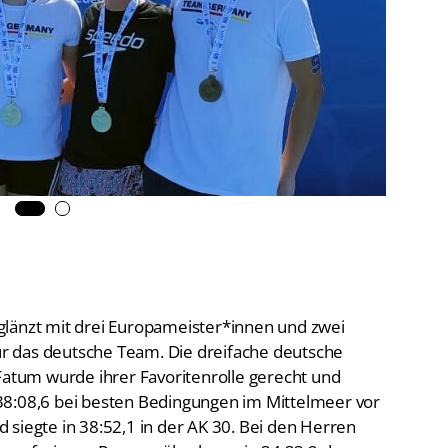
De
Schwimmen
Ko
Freiwasserschwimmen
D-
Wasserspringen
Wasserball
Fa
Synchronschwimmen
Masterssport
glänzt mit drei Europameister*innen und zwei
r das deutsche Team. Die dreifache deutsche
 Fatum wurde ihrer Favoritenrolle gerecht und
38:08,6 bei besten Bedingungen im Mittelmeer vor
nd siegte in 38:52,1 in der AK 30. Bei den Herren