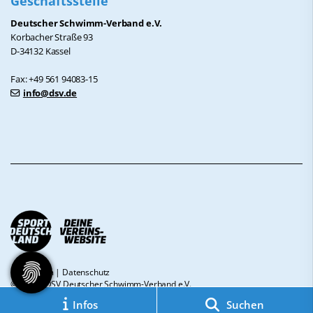
Geschäftsstelle
Deutscher Schwimm-Verband e.V.
Korbacher Straße 93
D-34132 Kassel
Fax: +49 561 94083-15
info@dsv.de
Impressum
|
Datenschutz
© 2026 - DSV Deutscher Schwimm-Verband e.V.
Infos
Suchen
Diese Website ist gefördert durch das Projekt
„Sportdeutschland – Deine