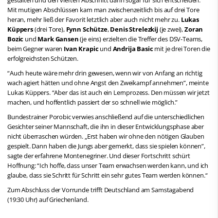
Mit mutigen Abschlüssen kam man zwischenzeitlich bis auf drei Tore
heran, mehr ließ der Favorit letztlich aber auch nicht mehr zu.
Lukas
Küppers
(drei Tore),
Fynn Schütze
,
Denis Strelezkij
(je zwei),
Zoran
Bozic
und
Mark Gansen
(je eins) erzielten die Treffer des DSV-Teams,
beim Gegner waren
Ivan Krapic
und
Andrija Basic
mit je drei Toren die
erfolgreichsten Schützen.
“Auch heute wäre mehr drin gewesen, wenn wir von Anfang an richtig
wach agiert hätten und ohne Angst den Zweikampf annehmen”, meinte
Lukas Küppers. “Aber das ist auch ein Lernprozess. Den müssen wir jetzt
machen, und hoffentlich passiert der so schnell wie möglich.”
Bundestrainer Porobic verwies anschließend auf die unterschiedlichen
Gesichter seiner Mannschaft, die ihn in dieser Entwicklungsphase aber
nicht überraschen würden. „Erst haben wir ohne den nötigen Glauben
gespielt. Dann haben die Jungs aber gemerkt, dass sie spielen können”,
sagte der erfahrene Montenegriner. Und dieser Fortschritt schürt
Hoffnung: “Ich hoffe, dass unser Team erwachsen werden kann, und ich
glaube, dass sie Schritt für Schritt ein sehr gutes Team werden können.“
Zum Abschluss der Vorrunde trifft Deutschland am Samstagabend
(19:30 Uhr) auf Griechenland.