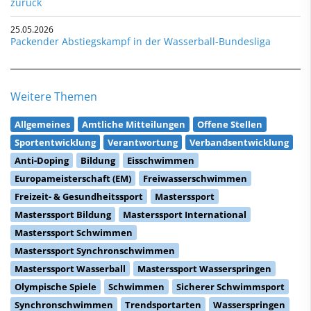
zurück
25.05.2026
Packender Abstiegskampf in der Wasserball-Bundesliga
Weitere Themen
Allgemeines
Amtliche Mitteilungen
Offene Stellen
Sportentwicklung
Verantwortung
Verbandsentwicklung
Anti-Doping
Bildung
Eisschwimmen
Europameisterschaft (EM)
Freiwasserschwimmen
Freizeit- & Gesundheitssport
Masterssport
Masterssport Bildung
Masterssport International
Masterssport Schwimmen
Masterssport Synchronschwimmen
Masterssport Wasserball
Masterssport Wasserspringen
Olympische Spiele
Schwimmen
Sicherer Schwimmsport
Synchronschwimmen
Trendsportarten
Wasserspringen