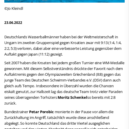
©Jo Kleindl
23.06.2022
Deutschlands Wasserballmänner haben bei der Weltmeisterschaft in
Ungarn im zweiten Gruppenspiel gegen Kroatien zwar mit 9:13 (1:4, 1:4,
2:2, 5:3) verloren, dabei aber eine verbesserte Leistung gegenüber dem
Auftakt gegen Japan (11:12) gezeigt.
Seit 2007 haben die Kroaten bei jedem großen Turnier eine WM-Medaille
gewonnen. Mit diesem Selbstverständnis drückte der Favorit nach dem
Auftaktremis gegen den Olympiazweiten Griechenland (8:8) gegen das
junge Team des Deutschen Schwimm-Verbandes e.V. (DSV) dann auch
gleich aufs Tempo. Insbesondere in Überzahl wurden die Chancen
eiskalt genutzt, zur Halbzeit lag das deutsche Team trotz vieler Paraden
seines überragenden Torhüters
Moritz Schenkel
so bereits mit 2:8
zurück.
Bundestrainer
Petar Porobic
monierte in der Pause vor allem die
Zurückhaltung im Angriff, tatsächlich wurde diese anschließend
abgelegt. So konnte Deutschland das dritte Viertel ausgeglichen
gestalten und den vierten Abschnitt dann sogar für sich entscheiden.