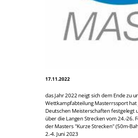
Vereinsfinder
Lizenzwesen
Zentrale Hinweisstelle
Anti-Doping
Recht auf sicheren Schwimmsport
17.11.2022
das Jahr 2022 neigt sich dem Ende zu und
Wettkampfabteilung Masterrssport hat 
Deutschen Meisterschaften festgelegt u
über die Langen Strecken vom 24.-26. F
der Masters "Kurze Strecken" (50m-B
2.-4. Juni 2023
Dresden 54. Internationale Deutsche M