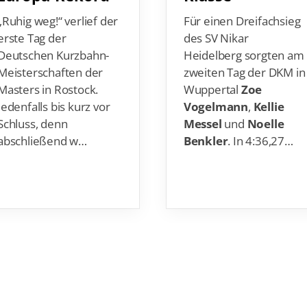
Für einen Dreifachsieg
„Ruhig weg!“ verlief der
des SV Nikar
erste Tag der
Heidelberg sorgten am
Deutschen Kurzbahn-
zweiten Tag der DKM in
Meisterschaften der
Wuppertal
Zoe
Masters in Rostock.
Vogelmann
,
Kellie
Jedenfalls bis kurz vor
Messel
und
Noelle
Schluss, denn
Benkler
. In 4:36,27…
abschließend w…