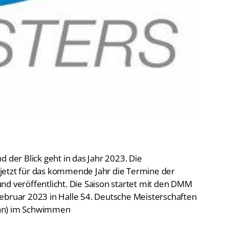
De
Schwimmen
Ko
Freiwasserschwimmen
D-
Wasserspringen
Wasserball
Fa
Synchronschwimmen
Masterssport
 der Blick geht in das Jahr 2023. Die
jetzt für das kommende Jahr die Termine der
nd veröffentlicht. Die Saison startet mit den DMM
ebruar 2023 in Halle 54. Deutsche Meisterschaften
ahn) im Schwimmen
eisterschaften der Masters im Wasserspringen