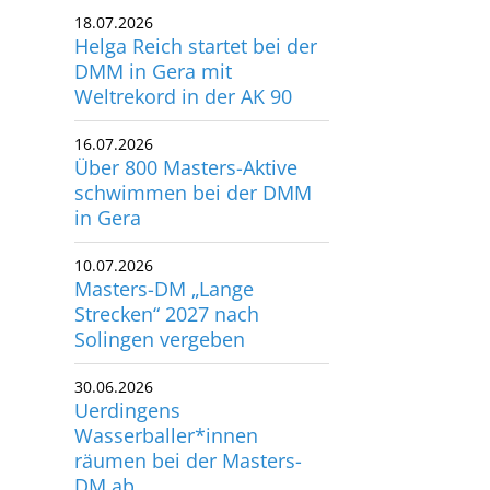
Helga Reich startet bei der
utscher Schwimm-Verband e.V.
DMM in Gera mit
rbacher Straße 93
Weltrekord in der AK 90
34132 Kassel
16.07.2026
Über 800 Masters-Aktive
x: +49 561 94083-15
schwimmen bei der DMM
info@dsv.de
in Gera
10.07.2026
Masters-DM „Lange
Strecken“ 2027 nach
Solingen vergeben
30.06.2026
Uerdingens
Wasserballer*innen
räumen bei der Masters-
DM ab