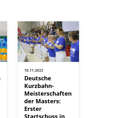
17.11.2022
18.11.2022
n
Alina B
Deutsche
r
gewinn
Kurzbahn-
Jahren
Meisterschaften
ersten
der Masters:
Meister
Erster
Startschuss in
Am ersten
Rostock
Deutsche