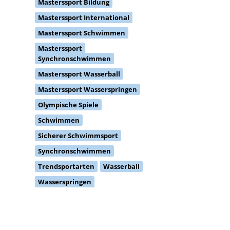
Masterssport International
Masterssport Schwimmen
Masterssport
Synchronschwimmen
Masterssport Wasserball
Masterssport Wasserspringen
Olympische Spiele
Schwimmen
Sicherer Schwimmsport
Synchronschwimmen
Trendsportarten
Wasserball
Wasserspringen