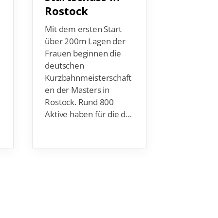
Kurzbahnm
Mit dem ersten Start
en (DKM) i
über 200m Lagen der
haben die 
Frauen beginnen die
SG Neuköll
deutschen
Titel
Kurzbahnmeisterschaft
abgeräum
en der Masters in
Köhler
…
Rostock. Rund 800
Aktive haben für die d…