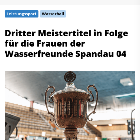
Schwimmen
Leistungssport
Wasserball
Freiwasserschwimmen
Wasserspringen
Dritter Meistertitel in Folge
Wasserball
für die Frauen der
Synchronschwimmen
Masterssport
Wasserfreunde Spandau 04
Kontakt
Deutscher Schwimm-Verband e.V.
Korbacher Straße 93
D-34132 Kassel
Fax: +49 561 94083-15
info@dsv.de