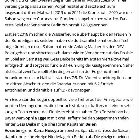
verteidigte Spandau seinen Vorjahrestitel und setzte sich zum
insgesamt dritten Mal nach 2019 und 2021 die Krone auf – 2020 war die
Saison wegen der Coronavirus-Pandemie abgebrochen worden. Das
erste Spiel der Serie hatte Berlin zuvor mit 12:8 gewonnen.
Erst seit 2018 mischen die Wasserfreunde überhaupt bei den Frauen in
der Bundesliga mit, seitdem haben sie dort sämtliche nationalen Titel
abgeräumt. In dieser Saison hatten sie Anfang Mai bereits den DSV-
Pokal geholt und sicherten sich damit wie im Vorjahr erneut das Double.
Im Spiel am Samstag war Gesa Deike bereits im ersten Viertel zweimal
erfolgreich und sorgte so für die 3:1-Führung der Gastgeberinnen. Näher
als bis auf zwei Tore sollte Uerdingen auch in der Folge nicht mehr
herankommen, zur Halbzeit stand es 7:5. Die Vorentscheidung fiel dann
im dritten Abschnitt, den die Spandauerinnen mit 6:2 für sich
entschieden und damit bis auf 13:7 davonzogen.
Am Ende standen sogar doppelt so viele Treffer auf der Anzeigetafel wie
bei den Uerdingerinnen, die dennoch stolz sein durften, mit einem sehr
jungen Team erneut das Finale erreicht zu haben. Top-Torschützin bei
Bayer war
Sophia Eggert
mit drei Treffern; bei den Siegerinnen trafen
hinter Gesa Deike mit je drei Toren Kapitänin
Belén
Vosseberg
und
Kana Hosoya
am besten. Spandau schloss die Saison
damit ohne eine einzige Niederlage im Becken ab. Die einzigen beiden