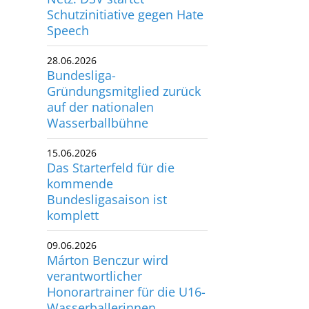
Schutzinitiative gegen Hate
utscher Schwimm-Verband e.V.
Speech
rbacher Straße 93
34132 Kassel
28.06.2026
Bundesliga-
x: +49 561 94083-15
Gründungsmitglied zurück
info@dsv.de
auf der nationalen
Wasserballbühne
15.06.2026
Das Starterfeld für die
kommende
Bundesligasaison ist
komplett
09.06.2026
Márton Benczur wird
verantwortlicher
Honorartrainer für die U16-
Wasserballerinnen