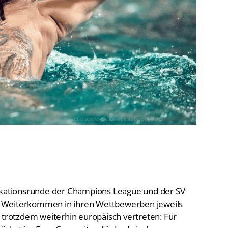
De
Schwimmen
Ko
Freiwasserschwimmen
D-
Wasserspringen
Wasserball
Fa
Synchronschwimmen
Masterssport
fikationsrunde der Champions League und der SV
 Weiterkommen in ihren Wettbewerben jeweils
 trotzdem weiterhin europäisch vertreten: Für