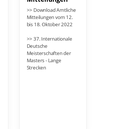
Wellbro
>> Download Amtliche
sich au
Mitteilungen vom 12.
Heimsp
bis 18. Oktober 2022
Hunderte S
>> 37. Internationale
aller Welt
Deutsche
den FINA 
Meisterschaften der
World Cup 
Masters - Lange
(21.
–
23. 
Strecken
gemeldet, 
die Aktive
Deutschen