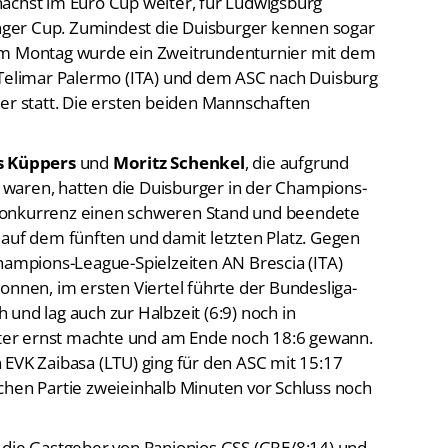
ächst im Euro Cup weiter, für Ludwigsburg
ger Cup. Zumindest die Duisburger kennen sogar
 am Montag wurde ein Zweitrundenturnier mit dem
 Telimar Palermo (ITA) und dem ASC nach Duisburg
ber statt. Die ersten beiden Mannschaften
s Küppers
und
Moritz Schenkel
, die aufgrund
waren, hatten die Duisburger in der Champions-
Konkurrenz einen schweren Stand und beendete
 auf dem fünften und damit letzten Platz. Gegen
Champions-League-Spielzeiten AN Brescia (ITA)
onnen, im ersten Viertel führte der Bundesliga-
und lag auch zur Halbzeit (6:9) noch in
ister ernst machte und am Ende noch 18:6 gewann.
 EVK Zaibasa (LTU) ging für den ASC mit 15:17
chen Partie zweieinhalb Minuten vor Schluss noch
 die Gastgeber von Panionios GSS (GRE/8:14) und