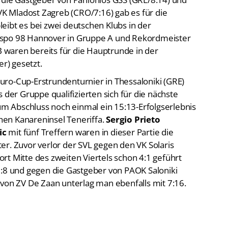
 Mladost Zagreb (CRO/7:16) gab es für die
eibt es bei zwei deutschen Klubs in der
aspo 98 Hannover in Gruppe A und Rekordmeister
waren bereits für die Hauptrunde in der
r) gesetzt.
ro-Cup-Erstrundenturnier in Thessaloniki (GRE)
 der Gruppe qualifizierten sich für die nächste
 Abschluss noch einmal ein 15:13-Erfolgserlebnis
en Kanareninsel Teneriffa.
Sergio Prieto
ic
mit fünf Treffern waren in dieser Partie die
er. Zuvor verlor der SVL gegen den VK Solaris
rt Mitte des zweiten Viertels schon 4:1 geführt
5:8 und gegen die Gastgeber von PAOK Saloniki
 von ZV De Zaan unterlag man ebenfalls mit 7:16.