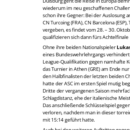
Duisburg geht die Reise in Europa demn
wiederum im neu geschaffenen Challen
schon ihre Gegner: Bei der Auslosung
CN Turcoing (FRA), CN Barcelona (ESP),
vergeben, es findet vom 28. – 30. Okto
qualifizieren sich dann fürs Achtelfinale
Ohne ihre beiden Nationalspieler
Luka
eines Bundeswehrlehrgangs verhindert 
League-Qualifikation gegen namhafte 
das Turnier in Athen (GRE) am Ende nur
den Halbfinalisten der letzten beiden 
hatte der ASC im ersten Spiel mutig beg
Dritte der vergangenen Saison mehrfach 
Schlagdistanz, ehe der italienische Me
Das anschließende Schlüsselspiel gegen
verloren, nachdem man in dieser torrei
mit 15:14 geführt hatte.
Auch bei den weiteren Auftritten gegen