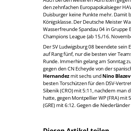
den zehnfachen Europapokalsieger HAVK
Duisburger keine Punkte mehr. Damit bl
Königsklasse. Der Deutsche Meister W
Wasserfreunde Spandau 04 in Gruppe B 
Champions League (ab 15./16. Novembe
Der SV Ludwigsburg 08 beendete sein Eu
auf Rang fünf, nur die besten vier Teams
Runde. Immerhin gelang am Sonntag zum
gegen den CN Echeyde von der spanisch
Hernandez
mit sechs und
Nino Blazev
besten Torschützen für den DSV-Vertret
Sibenik (CRO) mit 5:11, nachdem man do
hatte, gegen Montpellier WP (FRA) mit 
(GRE) mit 6:12. Gegen die Niederländer
Diesen Artikel teilen