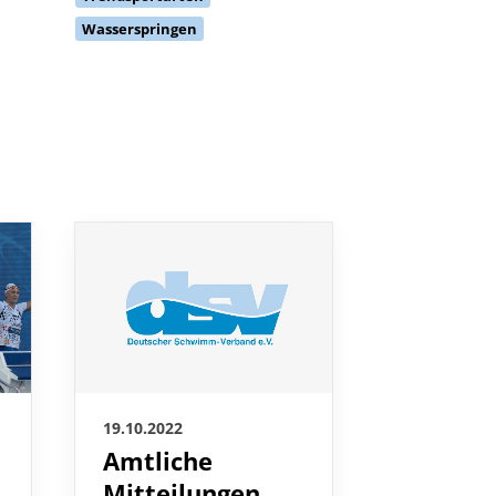
Wasserspringen
18.10.2022
19.10.2022
Weltcup
Amtliche
Berlin:
Mitteilungen