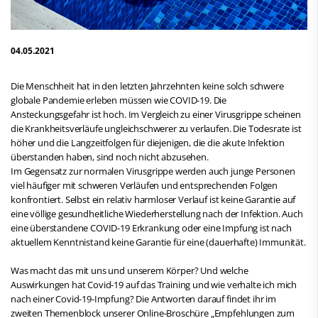
04.05.2021
Die Menschheit hat in den letzten Jahrzehnten keine solch schwere
globale Pandemie erleben müssen wie COVID-19. Die
Ansteckungsgefahr ist hoch. Im Vergleich zu einer Virusgrippe scheinen
die Krankheitsverläufe ungleichschwerer zu verlaufen. Die Todesrate ist
höher und die Langzeitfolgen für diejenigen, die die akute Infektion
überstanden haben, sind noch nicht abzusehen.
Im Gegensatz zur normalen Virusgrippe werden auch junge Personen
viel häufiger mit schweren Verläufen und entsprechenden Folgen
konfrontiert. Selbst ein relativ harmloser Verlauf ist keine Garantie auf
eine völlige gesundheitliche Wiederherstellung nach der Infektion. Auch
eine überstandene COVID-19 Erkrankung oder eine Impfung ist nach
aktuellem Kenntnistand keine Garantie für eine (dauerhafte) Immunität.
Was macht das mit uns und unserem Körper? Und welche
Auswirkungen hat Covid-19 auf das Training und wie verhalte ich mich
nach einer Covid-19-Impfung? Die Antworten darauf findet ihr im
zweiten Themenblock unserer Online-Broschüre „Empfehlungen zum