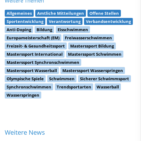
Weitere Themen
Allgemeines
Amtliche Mitteilungen
Offene Stellen
Sportentwicklung
Verantwortung
Verbandsentwicklung
Anti-Doping
Bildung
Eisschwimmen
Europameisterschaft (EM)
Freiwasserschwimmen
Freizeit- & Gesundheitssport
Masterssport Bildung
Masterssport International
Masterssport Schwimmen
Masterssport Synchronschwimmen
Masterssport Wasserball
Masterssport Wasserspringen
Olympische Spiele
Schwimmen
Sicherer Schwimmsport
Synchronschwimmen
Trendsportarten
Wasserball
Wasserspringen
Weitere News