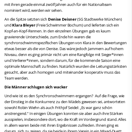
mit ihren gerade einmal zwölf Jahren auch für ein Nationalteam
nominiert wird, werden wir sehen.
An die Spitze setzten sich
Denise Deisner
(SG Stadtwerke München)
und
Klara Bleyer
(Freie Schwimmer Bochum) und lieferten sich ein
Kopf-an-Kopf-Rennen. In den einzelnen Übungen gab es kaum
gravierende Unterschiede, zum Ende hin waren die
synchronschwimmspezifischen Übungen von Klara in den Bewertungen
etwas besser als die von Denise. Das wäre jedoch Jammern auf hohem
Niveau, denn es ging primär nicht um eine Rangfolge mit Sieger*innen
und Verlierer*innen, sondern darum, für die kommende Saison eine
optimale Mannschaft zu finden. Natürlich wurden die Leitungsstärksten
gesucht, aber auch homogen und miteinander kooperativ muss das
Team werden.
Die Männer schlugen sich wacker
Und wie ist es den Synchronschwimmern ergangen? Auf die Frage, wie
der Einstieg in die Konkurrenz zu den Mädels gewesen sei, antworteten
sowohl Robin Wiehn als auch Frithjof Seidel: „Es war ganz schön
anstrengend.“ In einigen Übungen konnten sie aber auch ihre Stärken
ausspielen, insbesondere dort, wo die Kraft im Vordergrund stand. Alles
in allem waren beide mit ihren Ergebnissen zufrieden. Ihnen ging es
darum, sich zu zeigen, da sie beide in ihrem Verein in ein Mixed-Duett