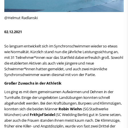
@Helmut Radlanski
02.12.2021
So langsam entwickelt sich im Synchronschwimmen wieder so etwas
wie Normalität. Kürzlich stand nun die jährliche Leistungssichtung an,
mit 31 Teilnehmer*innen war das Startfeld dabei erfreulich groß. Sowohl
die etablierten Aktiven als auch viele jüngere und neue
Schwimmer*innen hatten gemeldet, und auch zwei männliche
Synchronschwimmer waren diesmal mit von der Partie.
Großer Zuwachs in der Athletik
Los ging es mit dem gemeinsamen Aufwärmen und Dehnen in der
Turnhalle. Einige der ungeliebten Landübungen konnten schnell
abgehandelt werden. Bei den Kraftübungen, Burpees und Klimmzügen,
konnten sich die beiden Männer
Robin Wiehn
(SG Stadtwerke
München) und
Frithjof Seidel
(SC Wedding Berlin) gut in Szene setzen,
aber auch die Frauen standen ihnen meist kaum nach. Die Klimmzüge,
früher eine Killer- und Angstdisziplin, wurde von fast zwei Drittel der