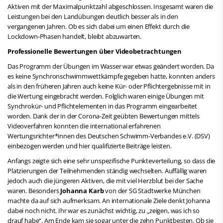
Aktiven mit der Maximalpunktzahl abgeschlossen. Insgesamt waren die
Leistungen bei den Landübungen deutlich besser als in den
vergangenen Jahren. Ob es sich dabei um einen Effekt durch die
Lockdown-Phasen handelt, bleibt abzuwarten.
Professionelle Bewertungen über Videobetrachtungen
Das Programm der Übungen im Wasser war etwas geändert worden. Da
es keine Synchronschwimmwettkämpfe gegeben hatte, konnten anders
als in den früheren Jahren auch keine Kür- oder Pflichtergebnisse mit in
die Wertung eingebracht werden. Folglich waren einige Übungen mit
Synchrokür- und Pflichtelementen in das Programm eingearbeitet
worden. Dank der in der Corona-Zeit geübten Bewertungen mittels
Videoverfahren konnten die international erfahrenen
Wertungsrichter*innen des Deutschen Schwimm-Verbandes e.V. (DSV)
einbezogen werden und hier qualifizierte Beiträge leisten.
Anfangs zeigte sich eine sehr unspezifische Punkteverteilung, so dass die
Platzierungen der Teilnehmenden ständig wechselten. Auffällig waren
jedoch auch die jüngeren Aktiven, die mit viel Herzblut bei der Sache
waren. Besonders
Johanna Karb
von der SG Stadtwerke München
machte da auf sich aufmerksam. An internationale Ziele denkt Johanna
dabei noch nicht. Ihr war es zunächst wichtig, zu „zeigen, was ich so
drauf habe“. Am Ende kam sie sogar unter die zehn Punktbesten. Ob sie