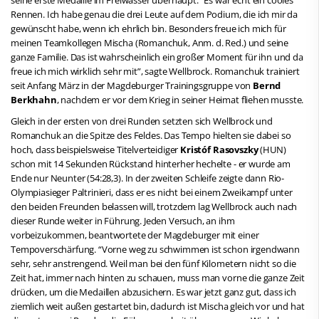
Rennen. Ich habe genau die drei Leute auf dem Podium, die ich mir da
gewünscht habe, wenn ich ehrlich bin. Besonders freue ich mich für
meinen Teamkollegen Mischa (Romanchuk, Anm. d. Red.) und seine
ganze Familie. Das ist wahrscheinlich ein großer Moment für ihn und da
freue ich mich wirklich sehr mit”, sagte Wellbrock. Romanchuk trainiert
seit Anfang März in der Magdeburger Trainingsgruppe von
Bernd
Berkhahn
, nachdem er vor dem Krieg in seiner Heimat fliehen musste.
Gleich in der ersten von drei Runden setzten sich Wellbrock und
Romanchuk an die Spitze des Feldes. Das Tempo hielten sie dabei so
hoch, dass beispielsweise Titelverteidiger
Kristóf Rasovszky
(HUN)
schon mit 14 Sekunden Rückstand hinterher hechelte - er wurde am
Ende nur Neunter (54:28,3). In der zweiten Schleife zeigte dann Rio-
Olympiasieger Paltrinieri, dass er es nicht bei einem Zweikampf unter
den beiden Freunden belassen will, trotzdem lag Wellbrock auch nach
dieser Runde weiter in Führung. Jeden Versuch, an ihm
vorbeizukommen, beantwortete der Magdeburger mit einer
Tempoverschärfung. “Vorne weg zu schwimmen ist schon irgendwann
sehr, sehr anstrengend. Weil man bei den fünf Kilometern nicht so die
Zeit hat, immer nach hinten zu schauen, muss man vorne die ganze Zeit
drücken, um die Medaillen abzusichern. Es war jetzt ganz gut, dass ich
ziemlich weit außen gestartet bin, dadurch ist Mischa gleich vor und hat