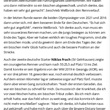
die ersten zwei Runden die Führungsarbeit übernommen. Wir haben
uns dann mittendrin so ein bisschen abgewechselt, und ich denke, das
haben wir sehr gut gemacht”, beschrieb Wellbrock den Rennverlauf.
In der letzten Runde waren die beiden Olympiasieger von 2021 und 2016
dann unter sich, mit dem besseren Ende für den Deutschen. “Es hat sich
sehr gut angefühlt”, meinte Wellbrock. “Ich denke auch, man muss ein
sehr souveränes Rennen machen, um die Jungs besiegen zu können am
Ende des Tages. Aber wir haben wirklich ein toughes Programm, sind alle
ein bisschen müde, und da gewinnt dann am Ende des Tages der, der
ein bisschen mehr Glück hatte und auch die bessere Position an der
Strecke.
Auch der zweite deutsche Starter
Niklas Frach
(SV Gelnhausen) zeigte
ein couragiertes Rennen und kam nach 55:25,5 auf Platz 13 ins Ziel.
Damit konnte er sein Ergebnis von der WM 2019 in Gwangju (KOR), wo
er vor drei Jahren 18. geworden war, noch einmal deutlich verbessern.
Auf dem ersten Kilometer lag er zeitweise sogar auf Platz fünf, musste
dann aber einen Gang zurückschalten. “Nach der ersten Geraden, das
war ein bisschen zu schnell für mich. Da musste ich der Krankheit, die ich
vor zwei Wochen hatte, ein bisschen Tribut zollen. Bis ich mich dann
erholt hatte, war das Feld schon zu weit weg, und das konnte ich dann
nicht mehr erschließen” sagte er. “Aber ich denke, ich habe hinten raus
gut gekämpft und habe mich dann auch über die längere Distanz besser