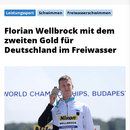
Schwimmen
Leistungssport
Schwimmen
Freiwasserschwimmen
Freiwasserschwimmen
Wasserspringen
Florian Wellbrock mit dem
Wasserball
zweiten Gold für
Synchronschwimmen
Masterssport
Deutschland im Freiwasser
Kontakt
Deutscher Schwimm-Verband e.V.
Korbacher Straße 93
D-34132 Kassel
Fax: +49 561 94083-15
info@dsv.de