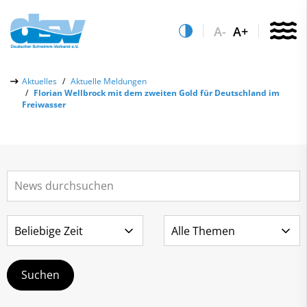
A-
A+
Über uns
Aktuelles
Aktuelle Meldungen
Florian Wellbrock mit dem zweiten Gold für Deutschland im
Aktuelles
Freiwasser
Aktuelle Meldungen
Quicklinks
Social-Media-Wall
Vereinsfinder
Leistungs- & Wettkampfsport
Lizenzwesen
Schwimmen lernen
Zentrale Hinweisstelle
Anti-Doping
Sportentwicklung
Recht auf sicheren Schwimmsport
Service
Abteilungen
Kontakt