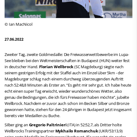
© Ian MacNicol
27.06.2022
Zweiter Tag, zweite Goldmedaille: Die Freiwasserwettbewerbe im Lupa-
See bleiben bei den Weltmeisterschaften in Budapest (HUN) weiter fest
in deutscher Hand.
Florian Wellbrock
(SC Magdeburg) siegte nach
seinem gestrigen Erfolg mit der Staffel auch im Einzel über 5km - der
Magdeburger schlug nach einem durchweg überzeugenden Auftritt
nach 52:48,8 Minuten als Erster an. “Es geht mir sehr gut. Ich habe heute
echt einen super Tag erwischt, wieder wunderschönes Wetter, also
genau die Bedingungen, die ich fürs Freiwasser haben möchte”, jubelte
Wellbrock. Nachdem er zuvor auch schon im Becken Silber und Bronze
gewonnen hatte, stehen für den 24-Jährigen in Budapest jetzt insgesamt
bereits vier Medaillen zu Buche.
Silber ging an
Gregorio Paltrinieri
(ITA) in 52:52,7, als Dritter holte
Wellbrocks Trainingspartner
Mykhailo Romanchuk
(UKR/53:13,9)
seine erste Medaille im Freiwasser überhaupt. “Es war echt ein cooles