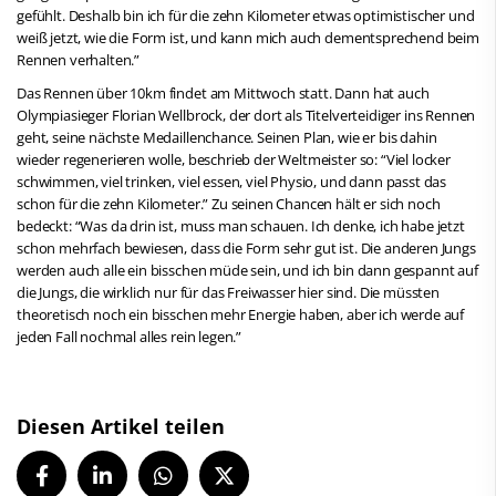
gefühlt. Deshalb bin ich für die zehn Kilometer etwas optimistischer und
weiß jetzt, wie die Form ist, und kann mich auch dementsprechend beim
Rennen verhalten.”
Das Rennen über 10km findet am Mittwoch statt. Dann hat auch
Olympiasieger Florian Wellbrock, der dort als Titelverteidiger ins Rennen
geht, seine nächste Medaillenchance. Seinen Plan, wie er bis dahin
wieder regenerieren wolle, beschrieb der Weltmeister so: “Viel locker
schwimmen, viel trinken, viel essen, viel Physio, und dann passt das
schon für die zehn Kilometer.” Zu seinen Chancen hält er sich noch
bedeckt: “Was da drin ist, muss man schauen. Ich denke, ich habe jetzt
schon mehrfach bewiesen, dass die Form sehr gut ist. Die anderen Jungs
werden auch alle ein bisschen müde sein, und ich bin dann gespannt auf
die Jungs, die wirklich nur für das Freiwasser hier sind. Die müssten
theoretisch noch ein bisschen mehr Energie haben, aber ich werde auf
jeden Fall nochmal alles rein legen.”
Diesen Artikel teilen