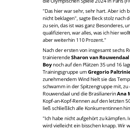
die Olympischen Spiele 2024 in Paris (F
"Das hier war sehr, sehr hart. Aber ich
nicht beklagen", sagte Beck stolz nach 
zu sein, das ist was ganz Besonderes, un
qualifizieren, war alles, was ich hier wol
aber weiterhin 110 Prozent."
Nach der ersten von insgesamt sechs R
trainierende
Sharon van Rouwendaa
Boy
noch auf den Plätzen 35 und 16 lagen
Trainingsgruppe um
Gregorio Paltrini
zunehmendem Wind hielt sie das Tempo 
schwamm in der Spitzengruppe mit, zu d
Rouwendaal und die Brasilianerin
Ana 
Kopf-an-Kopf-Rennen auf den letzten 50
ließ schließlich alle Konkurrentinnen hin
"Ich habe nicht aufgehört zu kämpfen. 
wird vielleicht ein bisschen knapp. Wir