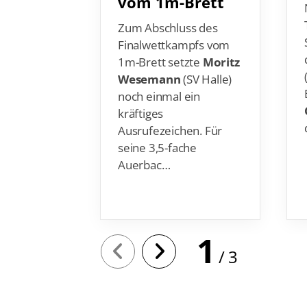
vom 1m-Brett
Zum Abschluss des
Finalwettkampfs vom
1m-Brett setzte
Moritz
Wesemann
(SV Halle)
noch einmal ein
kräftiges
Ausrufezeichen. Für
seine 3,5-fache
Auerbac…
1
3