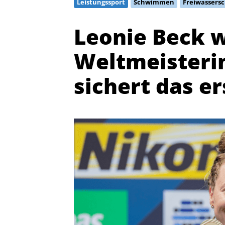
Leistungssport
Schwimmen
Freiwasser
Leonie Beck 
Weltmeisteri
sichert das e
Quicklinks