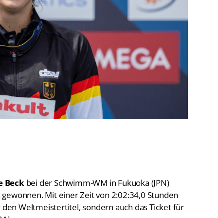
De
Schwimmen
Ko
Freiwasserschwimmen
D-
Wasserspringen
Wasserball
Fa
Synchronschwimmen
Masterssport
e Beck
bei der Schwimm-WM in Fukuoka (JPN)
 gewonnen. Mit einer Zeit von 2:02:34,0 Stunden
r den Weltmeistertitel, sondern auch das Ticket für