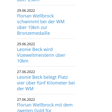
utscher Schwimm-Verband e.V.
29.06.2022
rbacher Straße 93
Florian Wellbrock
34132 Kassel
schwimmt bei der WM
über 10km zur
x: +49 561 94083-15
Bronzemedaille
info@dsv.de
29.06.2022
Leonie Beck wird
Vizeweltmeisterin über
10km
27.06.2022
Leonie Beck belegt Platz
vier über fünf Kilometer bei
der WM
27.06.2022
Florian Wellbrock mit dem
zweiten Gold für