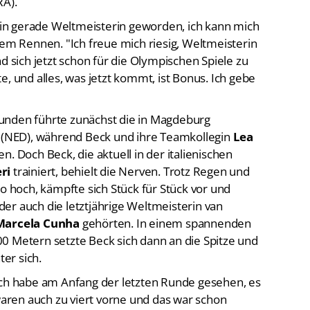
RA).
 bin gerade Weltmeisterin geworden, ich kann mich
dem Rennen. "Ich freue mich riesig, Weltmeisterin
d sich jetzt schon für die Olympischen Spiele zu
lte, und alles, was jetzt kommt, ist Bonus. Ich gebe
unden führte zunächst die in Magdeburg
l
(NED), während Beck und ihre Teamkollegin
Lea
. Doch Beck, die aktuell in der italienischen
eri
trainiert, behielt die Nerven. Trotz Regen und
hoch, kämpfte sich Stück für Stück vor und
er auch die letztjährige Weltmeisterin van
Marcela Cunha
gehörten. In einem spannenden
0 Metern setzte Beck sich dann an die Spitze und
ter sich.
Ich habe am Anfang der letzten Runde gesehen, es
 waren auch zu viert vorne und das war schon