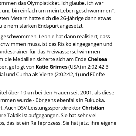
kommen das Olympiaticket. Ich glaube, ich war
hat und bin einfach um mein Leben geschwommen",
tzten Metern hatte sich die 26-Jährige dann etwas
zu einem starken Endspurt angesetzt.
 geschwommen. Leonie hat dann realisiert, dass
e schwimmen muss, ist das Risiko eingegangen und
 Bundestrainer für das Freiwasserschwimmen
m die Medaillen sicherte sich am Ende
Chelsea
ber, gefolgt von
Katie Grimes
(USA) in 2:02:42,3
l und Cunha als Vierte (2:02:42,4) und Fünfte
tel über 10km bei den Frauen seit 2001, als diese
mmen wurde - übrigens ebenfalls in Fukuoka.
t. Auch DSV-Leistungssportdirektor
Christian
e Taktik ist aufgegangen. Sie hat sehr viel
 das ist ein Reifeprozess. Sie hat jetzt ihre eigene