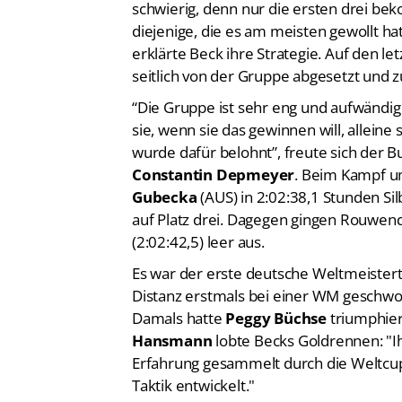
schwierig, denn nur die ersten drei be
diejenige, die es am meisten gewollt 
erklärte Beck ihre Strategie. Auf den le
seitlich von der Gruppe abgesetzt und 
“Die Gruppe ist sehr eng und aufwändig
sie, wenn sie das gewinnen will, allein
wurde dafür belohnt”, freute sich der
Constantin Depmeyer
. Beim Kampf u
Gubecka
(AUS) in 2:02:38,1 Stunden Sil
auf Platz drei. Dagegen gingen Rouwenda
(2:02:42,5) leer aus.
Es war der erste deutsche Weltmeisterti
Distanz erstmals bei einer WM geschwo
Damals hatte
Peggy Büchse
triumphier
Hansmann
lobte Becks Goldrennen: "Ihr
Erfahrung gesammelt durch die Weltcups,
Taktik entwickelt."