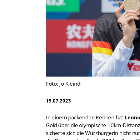
Vereinsfinder
Lizenzwesen
Zentrale Hinweisstelle
Anti-Doping
Recht auf sicheren Schwimmsport
Foto: Jo Kleindl
15.07.2023
In einem packenden Rennen hat
Leoni
Gold über die olympische 10km-Distanz
sicherte sich die Würzburgerin nicht nu