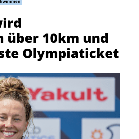
schwimmen
wird
n über 10km und
rste Olympiaticket
Abteilungen
K