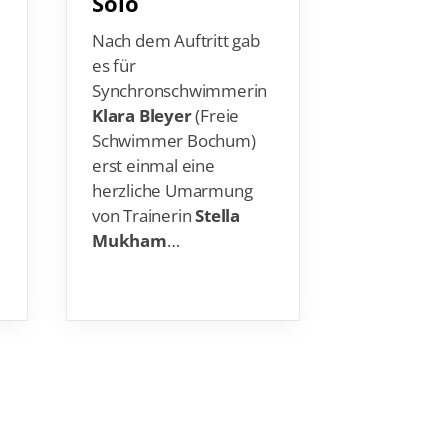
Solo
1m-Bret
Top-Te
Nach dem Auftritt gab
es für
Jette Müll
Synchronschwimmerin
Rostock) h
Klara Bleyer
(Freie
Weltmeiste
Schwimmer Bochum)
Fukuoka (J
erst einmal eine
vom 1m-Br
herzliche Umarmung
248,25 Pun
von Trainerin
Stella
zehn erreic
r
Mukham
…
Jüngste…
…