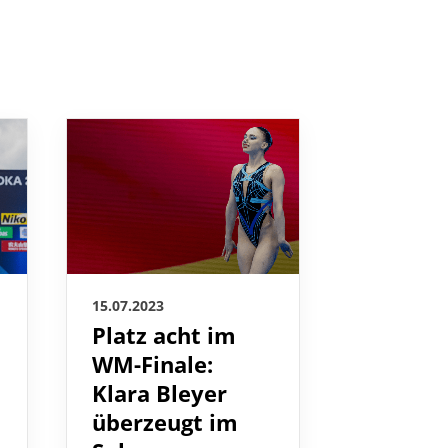
15.07.2023
15.07.2023
Platz acht im
Jette M
WM-Finale:
springt
Klara Bleyer
jüngste
überzeugt im
Finalis