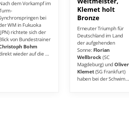
Weltmeister,
Nach dem Vorkampf im
Klemet holt
Turm-
Bronze
Synchronspringen bei
der WM in Fukuoka
Erneuter Triumph für
(JPN) richtete sich der
Deutschland im Land
Blick von Bundestrainer
der aufgehenden
Christoph Bohm
Sonne:
Florian
direkt wieder auf die …
Wellbrock
(SC
Magdeburg) und
Olive
Klemet
(SG Frankfurt)
haben bei der Schwim