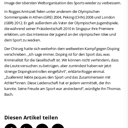
Image der obersten Weltorganisation des Sports wieder zu verbessern.
In Rogges Amtszeit fielen unter anderem die Olympischen
Sommerspiele in Athen (GRE) 2004, Peking (CHN) 2008 und London
(GBR) 2012. Er galt außerdem als Vater der Olympischen Jugendspiele,
die während seiner Präsidentschaft 2010 in Singapur ihre Premiere
erlebten, um das Interesse der Jugend an der olympischen Idee und
dem Sport zu wecken.
Der Chirurg hatte sich weiterhin dem weltweiten Kampf gegen Doping
verschrieben. „Ich sage immer, Doping ist für den Sport das, was
Kriminalität für die Gesellschaft ist. Wir können nicht verhindern, dass
die Leute versuchen zu betrügen, aber zumindest haben wir jetzt
strenge Dopingkontrollen eingeführt“, erklärte Rogge einmal.
„Zuallererst liebte Jacques den Sport und das Zusammensein mit
Athlet*innen. Diese Leidenschaft hat er jedem vermittelt, der ihn
kannte. Seine Freude am Sport war ansteckend“, würdigte ihn Thomas
Bach.
Diesen Artikel teilen