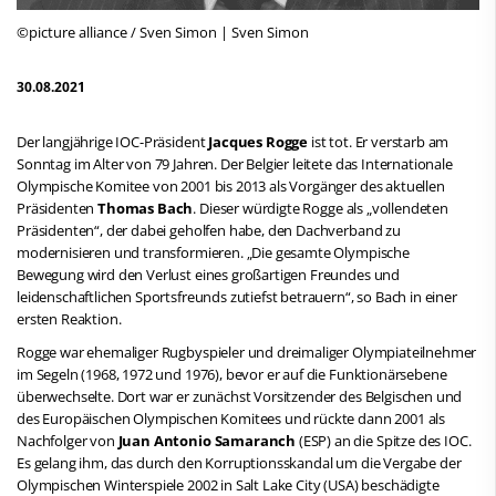
©picture alliance / Sven Simon | Sven Simon
30.08.2021
Der langjährige IOC-Präsident
Jacques Rogge
ist tot. Er verstarb am
Sonntag im Alter von 79 Jahren. Der Belgier leitete das Internationale
Olympische Komitee von 2001 bis 2013 als Vorgänger des aktuellen
Präsidenten
Thomas Bach
. Dieser würdigte Rogge als „vollendeten
Präsidenten“, der dabei geholfen habe, den Dachverband zu
modernisieren und transformieren. „Die gesamte Olympische
Bewegung wird den Verlust eines großartigen Freundes und
leidenschaftlichen Sportsfreunds zutiefst betrauern“, so Bach in einer
ersten Reaktion.
Rogge war ehemaliger Rugbyspieler und dreimaliger Olympiateilnehmer
im Segeln (1968, 1972 und 1976), bevor er auf die Funktionärsebene
überwechselte. Dort war er zunächst Vorsitzender des Belgischen und
des Europäischen Olympischen Komitees und rückte dann 2001 als
Nachfolger von
Juan Antonio Samaranch
(ESP) an die Spitze des IOC.
Es gelang ihm, das durch den Korruptionsskandal um die Vergabe der
Olympischen Winterspiele 2002 in Salt Lake City (USA) beschädigte