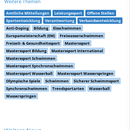
Weitere Themen
Amtliche Mitteilungen
Leistungssport
Offene Stellen
Sportentwicklung
Verantwortung
Verbandsentwicklung
Anti-Doping
Bildung
Eisschwimmen
Europameisterschaft (EM)
Freiwasserschwimmen
Freizeit- & Gesundheitssport
Masterssport
Masterssport Bildung
Masterssport International
Masterssport Schwimmen
Masterssport Synchronschwimmen
Masterssport Wasserball
Masterssport Wasserspringen
Olympische Spiele
Schwimmen
Sicherer Schwimmsport
Synchronschwimmen
Trendsportarten
Wasserball
Wasserspringen