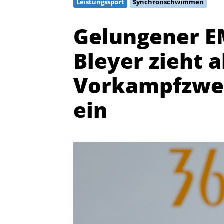
Leistungssport
Synchronschwimmen
Gelungener EM
Bleyer zieht a
Vorkampfzweit
ein
Quicklinks