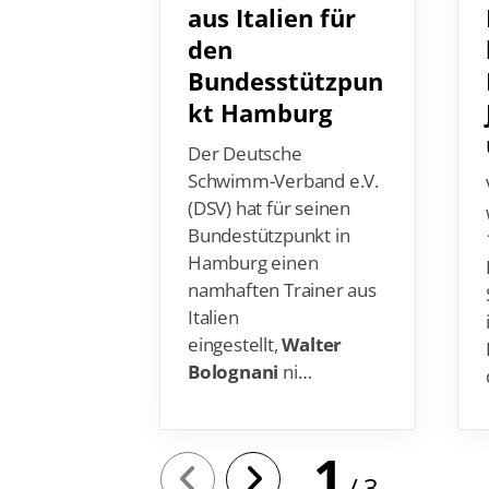
aus Italien für
den
Bundesstützpun
kt Hamburg
Der Deutsche
Schwimm-Verband e.V.
(DSV) hat für seinen
Bundestützpunkt in
Hamburg einen
namhaften Trainer aus
Italien
eingestellt,
Walter
Bolognani
ni…
1
3