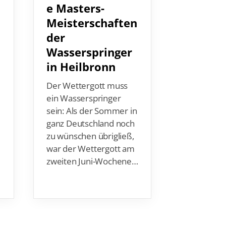
Klara B
e Masters-
gewinnt
Meisterschaften
EM in B
der
die die
Wasserspringer
DSV-Me
in Heilbronn
Synchron
Der Wettergott muss
Klara Ble
ein Wasserspringer
den
sein: Als der Sommer in
Europamei
ganz Deutschland noch
in Belgrad 
zu wünschen übrigließ,
erste Meda
war der Wettergott am
Deutsche
zweiten Juni-Wochene…
Verband e.