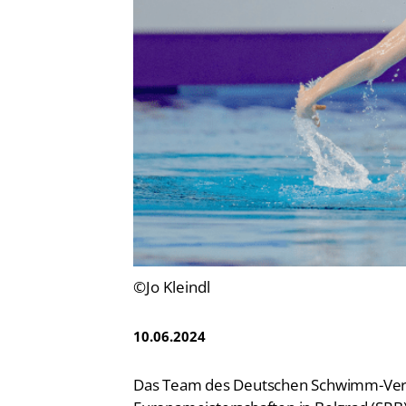
Vereinsfinder
Lizenzwesen
Zentrale Hinweisstelle
Anti-Doping
Recht auf sicheren Schwimmsport
©Jo Kleindl
10.06.2024
Das Team des Deutschen Schwimm-Verban