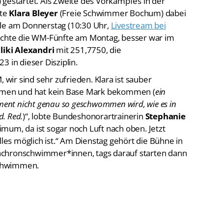
 gestartet. Als Zweite des Vorkampfes in der
kte
Klara Bleyer
(Freie Schwimmer Bochum) dabei
ale am Donnerstag (10:30 Uhr,
Livestream bei
eichte die WM-Fünfte am Montag, besser war im
liki Alexandri
mit 251,7750, die
3 in dieser Disziplin.
, wir sind sehr zufrieden. Klara ist sauber
men und hat kein Base Mark bekommen (
ein
ement nicht genau so geschwommen wird, wie es in
d. Red.
)“, lobte Bundeshonorartrainerin
Stephanie
imum, da ist sogar noch Luft nach oben. Jetzt
lles möglich ist.“ Am Dienstag gehört die Bühne in
nchronschwimmer*innen, tags darauf starten dann
schwimmen.