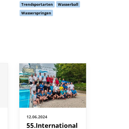
Trendsportarten
Wasserball
Wasserspringen
11.06.2024
12.06.2024
Silber 
55.International