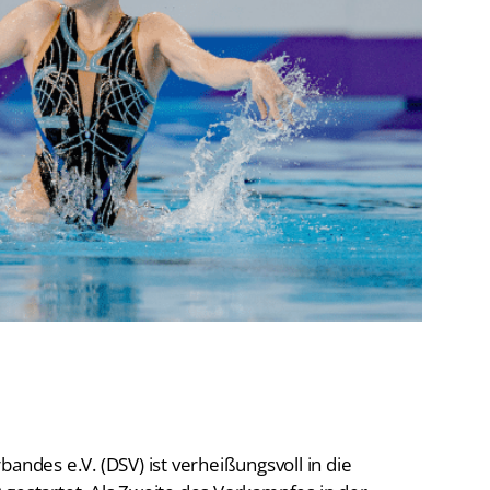
De
Schwimmen
Ko
Freiwasserschwimmen
D-
Wasserspringen
Wasserball
Fa
Synchronschwimmen
Masterssport
des e.V. (DSV) ist verheißungsvoll in die