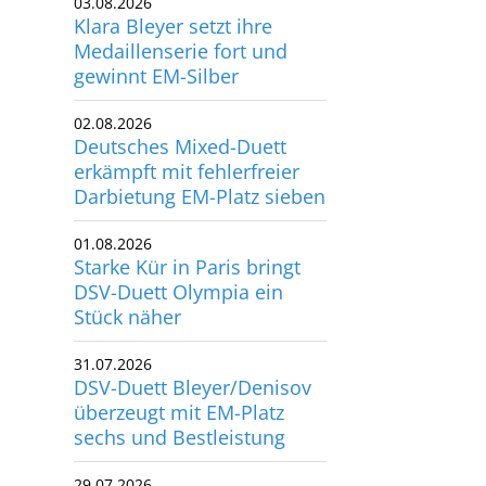
03.08.2026
Klara Bleyer setzt ihre
utscher Schwimm-Verband e.V.
Medaillenserie fort und
rbacher Straße 93
gewinnt EM-Silber
34132 Kassel
02.08.2026
x: +49 561 94083-15
Deutsches Mixed-Duett
info@dsv.de
erkämpft mit fehlerfreier
Darbietung EM-Platz sieben
01.08.2026
Starke Kür in Paris bringt
DSV-Duett Olympia ein
Stück näher
31.07.2026
DSV-Duett Bleyer/Denisov
überzeugt mit EM-Platz
sechs und Bestleistung
29.07.2026