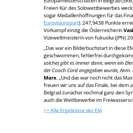
Europameisterschaften in Belgrad (SRB)
Freien Kür des Solowettbewerbes wec
sogar Medaillenhoffnungen für das Fin
Eurovisionsport
). 247,9438 Punkte err
Vorkampf einzig die Österreicherin
Vasi
Vizeweltmeisterin von Fukuoka (JPN) 202
„Das war ein Bilderbuchstart in diese EM
geschwommen, fehlerfrei durchgekom
solches gibt es immer dann, wenn ein El
der Coach Card angegeben wurde
, Anm. 
Marx
. „Und das war noch nicht das Max
freuen wir uns auf das Finale, bei dem a
Belgrad zunächst nochmal ganz den Sy
auch die Wettbewerbe im Freiwasser
>> Alle Ergebnisse der EM