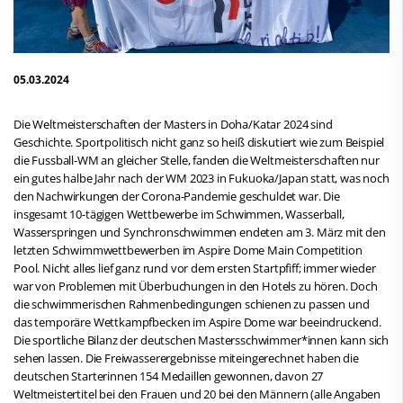
05.03.2024
Die Weltmeisterschaften der Masters in Doha/Katar 2024 sind
Geschichte. Sportpolitisch nicht ganz so heiß diskutiert wie zum Beispiel
die Fussball-WM an gleicher Stelle, fanden die Weltmeisterschaften nur
ein gutes halbe Jahr nach der WM 2023 in Fukuoka/Japan statt, was noch
den Nachwirkungen der Corona-Pandemie geschuldet war. Die
insgesamt 10-tägigen Wettbewerbe im Schwimmen, Wasserball,
Wasserspringen und Synchronschwimmen endeten am 3. März mit den
letzten Schwimmwettbewerben im Aspire Dome Main Competition
Pool. Nicht alles lief ganz rund vor dem ersten Startpfiff; immer wieder
war von Problemen mit Überbuchungen in den Hotels zu hören. Doch
die schwimmerischen Rahmenbedingungen schienen zu passen und
das temporäre Wettkampfbecken im Aspire Dome war beeindruckend.
Die sportliche Bilanz der deutschen Mastersschwimmer*innen kann sich
sehen lassen. Die Freiwasserergebnisse miteingerechnet haben die
deutschen Starterinnen 154 Medaillen gewonnen, davon 27
Weltmeistertitel bei den Frauen und 20 bei den Männern (alle Angaben