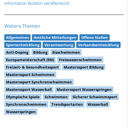
Information Bulletin veröffentlicht
Weitere Themen
Allgemeines
Amtliche Mitteilungen
Offene Stellen
Sportentwicklung
Verantwortung
Verbandsentwicklung
Anti-Doping
Bildung
Eisschwimmen
Europameisterschaft (EM)
Freiwasserschwimmen
Freizeit- & Gesundheitssport
Masterssport Bildung
Masterssport Schwimmen
Masterssport Synchronschwimmen
Masterssport Wasserball
Masterssport Wasserspringen
Olympische Spiele
Schwimmen
Sicherer Schwimmsport
Synchronschwimmen
Trendsportarten
Wasserball
Wasserspringen