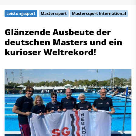
Schwimmen
Leistungssport
Masterssport
Masterssport International
Freiwasserschwimmen
Wasserspringen
Glänzende Ausbeute der
Wasserball
deutschen Masters und ein
Synchronschwimmen
Masterssport
kurioser Weltrekord!
Kontakt
Deutscher Schwimm-Verband e.V.
Korbacher Straße 93
D-34132 Kassel
Fax: +49 561 94083-15
info@dsv.de