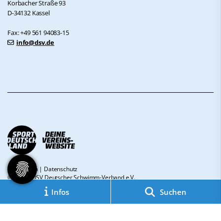
Korbacher Straße 93
D-34132 Kassel
Fax: +49 561 94083-15
info@dsv.de
Impressum
|
Datenschutz
© 2026 - DSV Deutscher Schwimm-Verband e.V.
Infos
Suchen
Diese Website ist gefördert durch das Projekt
„Sportdeutschland – Deine
Vereinswebsite”
, einem gemeinsamen Angebot des DOSB und NETZCOCKTAIL.