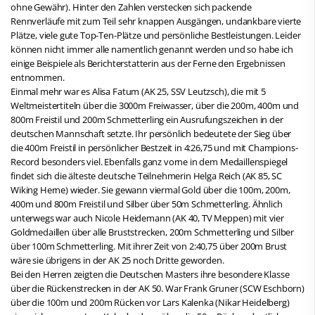
ohne Gewähr). Hinter den Zahlen verstecken sich packende
Rennverläufe mit zum Teil sehr knappen Ausgängen, undankbare vierte
Plätze, viele gute Top-Ten-Plätze und persönliche Bestleistungen. Leider
können nicht immer alle namentlich genannt werden und so habe ich
einige Beispiele als Berichterstatterin aus der Ferne den Ergebnissen
entnommen.
Einmal mehr war es Alisa Fatum (AK 25, SSV Leutzsch), die mit 5
Weltmeistertiteln über die 3000m Freiwasser, über die 200m, 400m und
800m Freistil und 200m Schmetterling ein Ausrufungszeichen in der
deutschen Mannschaft setzte. Ihr persönlich bedeutete der Sieg über
die 400m Freistil in persönlicher Bestzeit in 4:26,75 und mit Champions-
Record besonders viel. Ebenfalls ganz vorne in dem Medaillenspiegel
findet sich die älteste deutsche Teilnehmerin Helga Reich (AK 85, SC
Wiking Herne) wieder. Sie gewann viermal Gold über die 100m, 200m,
400m und 800m Freistil und Silber über 50m Schmetterling. Ähnlich
unterwegs war auch Nicole Heidemann (AK 40, TV Meppen) mit vier
Goldmedaillen über alle Bruststrecken, 200m Schmetterling und Silber
über 100m Schmetterling. Mit ihrer Zeit von 2:40,75 über 200m Brust
wäre sie übrigens in der AK 25 noch Dritte geworden.
Bei den Herren zeigten die Deutschen Masters ihre besondere Klasse
über die Rückenstrecken in der AK 50. War Frank Gruner (SCW Eschborn)
über die 100m und 200m Rücken vor Lars Kalenka (Nikar Heidelberg)