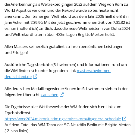
die Anerkennung als Weltrekord gingen 2022 auf dem Weg von Rom zu
World Aquatics verloren und der Rekord wurde so bis heute nicht
anerkannt. Den bisherigen Weltrekord aus dem Jahr 2006 hielt die Britin
Jane Asher mit 7:39,96. Mit der jetzt geschwommenen Zeit von 7:35,32 ist
es nun (hoffentlich) amtlich, dass die neue Weltmeisterin von Doha 2024
und Weltrekordhalterin über 400m Lagen Brigitte Merten heißt.
Allen Masters sei herzlich gratuliert zu ihren persönlichen Leistungen
und Erfolgen!
Ausführliche Tagesberichte (Schwimmen) und Informationen rund um
die WM finden sich unter folgendem Link
masterschwimmer-
deutschland.de
Alle deutschen Medaillengewinner*innen im Schwimmen stehen in der
folgenden Übersicht
» ansehen
Die Ergebnisse aller Wettbewerbe der WM finden sich hier Link zum
Ergebnisdienst
https://wmc2024.microplustimingservices.com/#/general-schedule
Auf dem Foto: das WM-Team der SG Neukölln Berlin mit Brigitte Merten
( 2. von links)