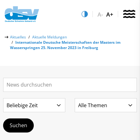
A-
A+
Über uns
Aktuelles
Aktuelle Meldungen
Internationale Deutsche Meisterschaften der Masters im
Aktuelles
Wasserspringen 25. November 2023 in Freiburg
Aktuelle Meldungen
Quicklinks
Social-Media-Wall
Vereinsfinder
Leistungs- & Wettkampfsport
Lizenzwesen
Schwimmen lernen
Zentrale Hinweisstelle
Anti-Doping
Sportentwicklung
Recht auf sicheren Schwimmsport
Service
Abteilungen
Kontakt