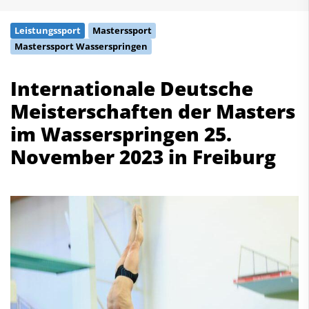
Schwimmen
Leistungssport
Masterssport
Freiwasserschwimmen
Masterssport Wasserspringen
Wasserspringen
Wasserball
Internationale Deutsche
Synchronschwimmen
Meisterschaften der Masters
Masterssport
im Wasserspringen 25.
Kontakt
November 2023 in Freiburg
Deutscher Schwimm-Verband e.V.
Korbacher Straße 93
D-34132 Kassel
Fax: +49 561 94083-15
info@dsv.de