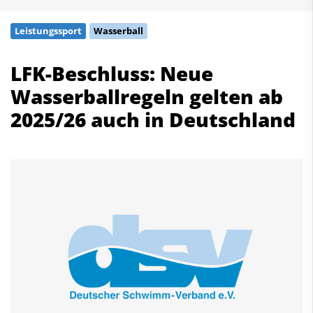
Schwimmen
Leistungssport
Wasserball
Freiwasserschwimmen
Wasserspringen
LFK-Beschluss: Neue
Wasserball
Wasserballregeln gelten ab
Synchronschwimmen
Masterssport
2025/26 auch in Deutschland
Kontakt
Deutscher Schwimm-Verband e.V.
Korbacher Straße 93
D-34132 Kassel
Fax: +49 561 94083-15
info@dsv.de