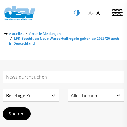
A-
A+
Über uns
Aktuelles
Aktuelle Meldungen
LFK-Beschluss: Neue Wasserballregeln gelten ab 2025/26 auch
Aktuelles
in Deutschland
Aktuelle Meldungen
Quicklinks
Social-Media-Wall
Vereinsfinder
Leistungs- & Wettkampfsport
Lizenzwesen
Schwimmen lernen
Zentrale Hinweisstelle
Anti-Doping
Sportentwicklung
Recht auf sicheren Schwimmsport
Service
Abteilungen
Kontakt