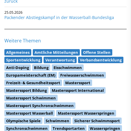
zurück
25.05.2026
Packender Abstiegskampf in der Wasserball-Bundesliga
Weitere Themen
Allgemeines
Amtliche Mitteilungen
Offene Stellen
Sportentwicklung
Verantwortung
Verbandsentwicklung
Anti-Doping
Bildung
Eisschwimmen
Europameisterschaft (EM)
Freiwasserschwimmen
Freizeit- & Gesundheitssport
Masterssport
Masterssport Bildung
Masterssport International
Masterssport Schwimmen
Masterssport Synchronschwimmen
Masterssport Wasserball
Masterssport Wasserspringen
Olympische Spiele
Schwimmen
Sicherer Schwimmsport
Synchronschwimmen
Trendsportarten
Wasserspringen