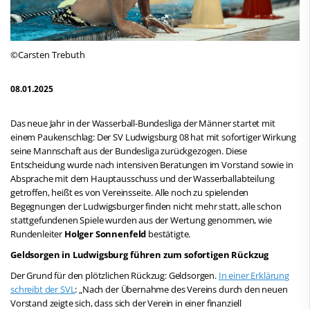
©Carsten Trebuth
08.01.2025
Das neue Jahr in der Wasserball-Bundesliga der Männer startet mit
einem Paukenschlag: Der SV Ludwigsburg 08 hat mit sofortiger Wirkung
seine Mannschaft aus der Bundesliga zurückgezogen. Diese
Entscheidung wurde nach intensiven Beratungen im Vorstand sowie in
Absprache mit dem Hauptausschuss und der Wasserballabteilung
getroffen, heißt es von Vereinsseite. Alle noch zu spielenden
Begegnungen der Ludwigsburger finden nicht mehr statt, alle schon
stattgefundenen Spiele wurden aus der Wertung genommen, wie
Rundenleiter
Holger Sonnenfeld
bestätigte.
Geldsorgen in Ludwigsburg führen zum sofortigen Rückzug
Der Grund für den plötzlichen Rückzug: Geldsorgen.
In einer Erklärung
schreibt der SVL
: „Nach der Übernahme des Vereins durch den neuen
Vorstand zeigte sich, dass sich der Verein in einer finanziell