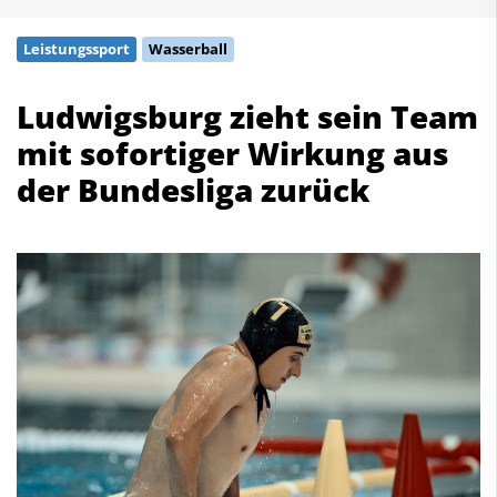
Schwimmen
Leistungssport
Wasserball
Freiwasserschwimmen
Wasserspringen
Ludwigsburg zieht sein Team
Wasserball
mit sofortiger Wirkung aus
Synchronschwimmen
Masterssport
der Bundesliga zurück
Kontakt
Deutscher Schwimm-Verband e.V.
Korbacher Straße 93
D-34132 Kassel
Fax: +49 561 94083-15
info@dsv.de