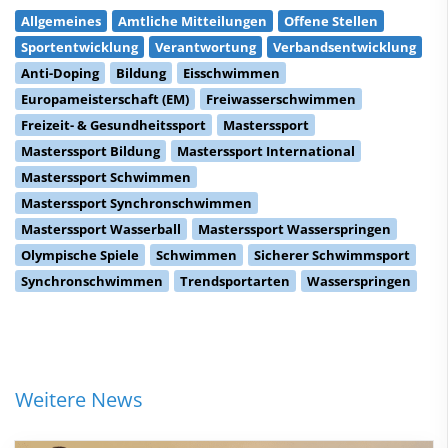
Allgemeines
Amtliche Mitteilungen
Offene Stellen
Sportentwicklung
Verantwortung
Verbandsentwicklung
Anti-Doping
Bildung
Eisschwimmen
Europameisterschaft (EM)
Freiwasserschwimmen
Freizeit- & Gesundheitssport
Masterssport
Masterssport Bildung
Masterssport International
Masterssport Schwimmen
Masterssport Synchronschwimmen
Masterssport Wasserball
Masterssport Wasserspringen
Olympische Spiele
Schwimmen
Sicherer Schwimmsport
Synchronschwimmen
Trendsportarten
Wasserspringen
Weitere News