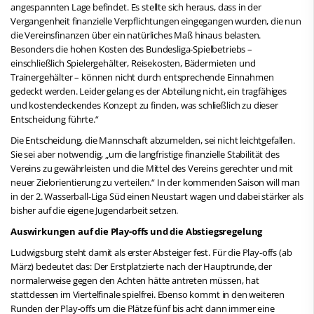
angespannten Lage befindet. Es stellte sich heraus, dass in der
Vergangenheit finanzielle Verpflichtungen eingegangen wurden, die nun
die Vereinsfinanzen über ein natürliches Maß hinaus belasten.
Besonders die hohen Kosten des Bundesliga-Spielbetriebs –
einschließlich Spielergehälter, Reisekosten, Bädermieten und
Trainergehälter – können nicht durch entsprechende Einnahmen
gedeckt werden. Leider gelang es der Abteilung nicht, ein tragfähiges
und kostendeckendes Konzept zu finden, was schließlich zu dieser
Entscheidung führte.“
Die Entscheidung, die Mannschaft abzumelden, sei nicht leichtgefallen.
Sie sei aber notwendig, „um die langfristige finanzielle Stabilität des
Vereins zu gewährleisten und die Mittel des Vereins gerechter und mit
neuer Zielorientierung zu verteilen.“ In der kommenden Saison will man
in der 2. Wasserball-Liga Süd einen Neustart wagen und dabei stärker als
bisher auf die eigene Jugendarbeit setzen.
Auswirkungen auf die Play-offs und die Abstiegsregelung
Ludwigsburg steht damit als erster Absteiger fest. Für die Play-offs (ab
März) bedeutet das: Der Erstplatzierte nach der Hauptrunde, der
normalerweise gegen den Achten hätte antreten müssen, hat
stattdessen im Viertelfinale spielfrei. Ebenso kommt in den weiteren
Runden der Play-offs um die Plätze fünf bis acht dann immer eine