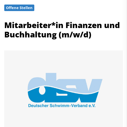
Schwimmen
Offene Stellen
Freiwasserschwimmen
Wasserspringen
Mitarbeiter*in Finanzen und
Wasserball
Buchhaltung (m/w/d)
Synchronschwimmen
Masterssport
Kontakt
Deutscher Schwimm-Verband e.V.
Korbacher Straße 93
D-34132 Kassel
Fax: +49 561 94083-15
info@dsv.de