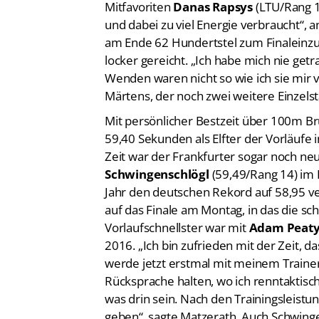
Mitfavoriten
Danas Rapsys
(LTU/Rang 13
und dabei zu viel Energie verbraucht“, 
am Ende 62 Hundertstel zum Finaleinzug.
locker gereicht. „Ich habe mich nie getr
Wenden waren nicht so wie ich sie mir v
Märtens, der noch zwei weitere Einzels
Mit persönlicher Bestzeit über 100m B
59,40 Sekunden als Elfter der Vorläufe 
Zeit war der Frankfurter sogar noch ne
Schwingenschlögl
(59,49/Rang 14) im 
Jahr den deutschen Rekord auf 58,95 v
auf das Finale am Montag, in das die sch
Vorlaufschnellster war mit
Adam Peat
2016. „Ich bin zufrieden mit der Zeit, d
werde jetzt erstmal mit meinem Trainer
Rücksprache halten, wo ich renntaktisc
was drin sein. Nach den Trainingsleistu
geben“, sagte Matzerath. Auch Schwinge