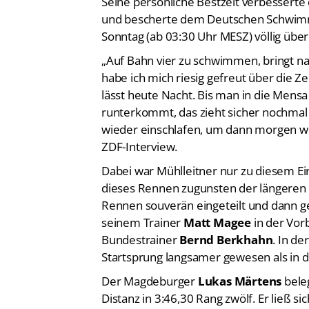
Seine persönliche Bestzeit verbessert
und bescherte dem Deutschen Schwimm-
Sonntag (ab 03:30 Uhr MESZ) völlig über
„Auf Bahn vier zu schwimmen, bringt na
habe ich mich riesig gefreut über die Ze
lässt heute Nacht. Bis man in die Men
runterkommt, das zieht sicher nochmal 
wieder einschlafen, um dann morgen wi
ZDF-Interview.
Dabei war Mühlleitner nur zu diesem E
dieses Rennen zugunsten der längeren S
Rennen souverän eingeteilt und dann ge
seinem Trainer
Matt Magee
in der Vorb
Bundestrainer
Bernd Berkhahn
. In de
Startsprung langsamer gewesen als in d
Der Magdeburger
Lukas Märtens
bele
Distanz in 3:46,30 Rang zwölf. Er ließ s