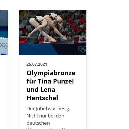
25.07.2021
25.07.2021
Olympiabronze
Hennin
für Tina Punzel
Mühlle
und Lena
wird n
Hentschel
starke
Auftrit
Der Jubel war riesig.
Olympi
Nicht nur bei den
über 4
deutschen