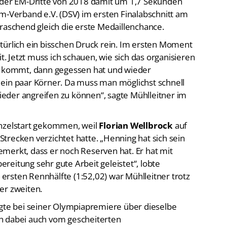
e der EM-Dritte von 2018 damit um 1,7 Sekunden
Verband e.V. (DSV) im ersten Finalabschnitt am
raschend gleich die erste Medaillenchance.
türlich ein bisschen Druck rein. Im ersten Moment
it. Jetzt muss ich schauen, wie sich das organisieren
sa kommt, dann gegessen hat und wieder
ein paar Körner. Da muss man möglichst schnell
eder angreifen zu können“, sagte Mühlleitner im
inzelstart gekommen, weil
Florian Wellbrock
auf
trecken verzichtet hatte. „Henning hat sich sein
merkt, dass er noch Reserven hat. Er hat mit
ereitung sehr gute Arbeit geleistet“, lobte
r ersten Rennhälfte (1:52,02) war Mühlleitner trotz
er zweiten.
gte bei seiner Olympiapremiere über dieselbe
ich dabei auch vom gescheiterten