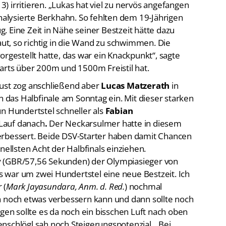
) irritieren. „Lukas hat viel zu nervös angefangen
analysierte Berkhahn. So fehlten dem 19-Jährigen
 Eine Zeit in Nähe seiner Bestzeit hätte dazu
aut, so richtig in die Wand zu schwimmen. Die
orgestellt hatte, das war ein Knackpunkt“, sagte
tarts über 200m und 1500m Freistil hat.
rust zog anschließend aber
Lucas Matzerath
in
in das Halbfinale am Sonntag ein. Mit dieser starken
un Hundertstel schneller als
Fabian
Lauf danach
.
Der Neckarsulmer hatte in diesem
erbessert. Beide DSV-Starter haben damit Chancen
nellsten Acht der Halbfinals einziehen.
y
(GBR/57,56 Sekunden) der Olympiasieger von
as war um zwei Hundertstel eine neue Bestzeit. Ich
 (
Mark Jayasundara, Anm. d. Red.
) nochmal
h noch etwas verbessern kann und dann sollte noch
ngen sollte es da noch ein bisschen Luft nach oben
nschlögl sah noch Steigerungspotenzial. „Bei