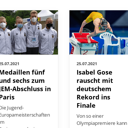
25.07.2021
25.07.2021
Medaillen fünf
Isabel Gose
und sechs zum
rauscht mit
JEM-Abschluss in
deutschem
Paris
Rekord ins
Finale
Die Jugend-
Europameisterschaften
Von so einer
im
Olympiapremiere kann