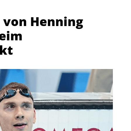
 von Henning
beim
kt
Abteilungen
K