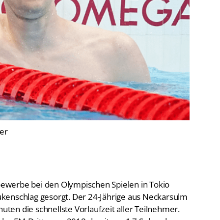
De
Schwimmen
Ko
Freiwasserschwimmen
D-
Wasserspringen
Wasserball
Fa
Synchronschwimmen
Masterssport
ler
ewerbe bei den Olympischen Spielen in Tokio
ukenschlag gesorgt. Der 24-Jährige aus Neckarsulm
nuten die schnellste Vorlaufzeit aller Teilnehmer.