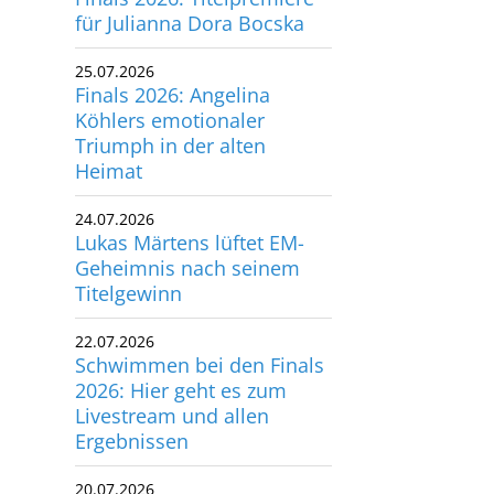
für Julianna Dora Bocska
utscher Schwimm-Verband e.V.
rbacher Straße 93
25.07.2026
34132 Kassel
Finals 2026: Angelina
Köhlers emotionaler
x: +49 561 94083-15
Triumph in der alten
info@dsv.de
Heimat
24.07.2026
Lukas Märtens lüftet EM-
Geheimnis nach seinem
Titelgewinn
22.07.2026
Schwimmen bei den Finals
2026: Hier geht es zum
Livestream und allen
Ergebnissen
20.07.2026