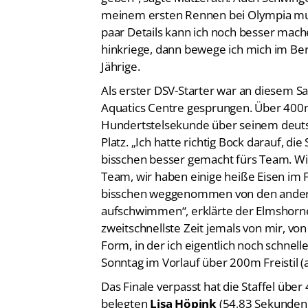
meinem ersten Rennen bei Olympia muss
paar Details kann ich noch besser mach
hinkriege, dann bewege ich mich im Berei
Jährige.
Als erster DSV-Starter war an diesem 
Aquatics Centre gesprungen. Über 400m
Hundertstelsekunde über seinem deuts
Platz. „Ich hatte richtig Bock darauf, di
bisschen besser gemacht fürs Team. Wir s
Team, wir haben einige heiße Eisen im Fe
bisschen weggenommen von den anderen
aufschwimmen“, erklärte der Elmshorner
zweitschnellste Zeit jemals von mir, von 
Form, in der ich eigentlich noch schnel
Sonntag im Vorlauf über 200m Freistil (
Das Finale verpasst hat die Staffel über
belegten
Lisa Höpink
(54,83 Sekunden