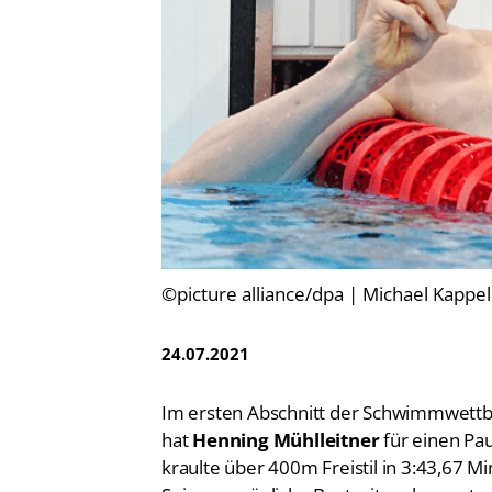
Vereinsfinder
Lizenzwesen
Zentrale Hinweisstelle
Anti-Doping
Recht auf sicheren Schwimmsport
©picture alliance/dpa | Michael Kappe
24.07.2021
Im ersten Abschnitt der Schwimmwettb
hat
Henning Mühlleitner
für einen Pa
kraulte über 400m Freistil in 3:43,67 Mi