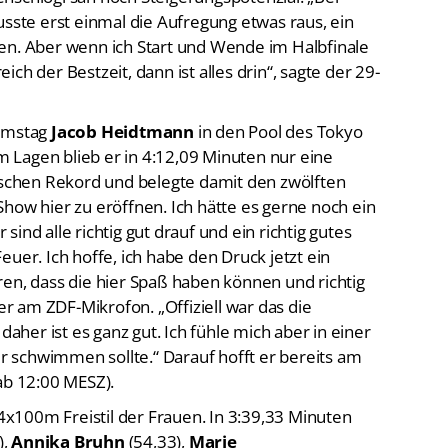
te erst einmal die Aufregung etwas raus, ein
en. Aber wenn ich Start und Wende im Halbfinale
ch der Bestzeit, dann ist alles drin“, sagte der 29-
Samstag
Jacob Heidtmann
in den Pool des Tokyo
 Lagen blieb er in 4:12,09 Minuten nur eine
chen Rekord und belegte damit den zwölften
e Show hier zu eröffnen. Ich hätte es gerne noch ein
ind alle richtig gut drauf und ein richtig gutes
uer. Ich hoffe, ich habe den Druck jetzt ein
, dass die hier Spaß haben können und richtig
 am ZDF-Mikrofon. „Offiziell war das die
daher ist es ganz gut. Ich fühle mich aber in einer
ler schwimmen sollte.“ Darauf hofft er bereits am
ab 12:00 MESZ).
 4x100m Freistil der Frauen. In 3:39,33 Minuten
),
Annika Bruhn
(54,33),
Marie