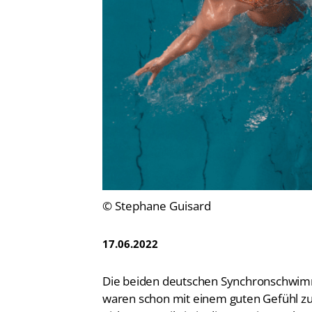
Vereinsfinder
Lizenzwesen
Zentrale Hinweisstelle
Anti-Doping
Recht auf sicheren Schwimmsport
© Stephane Guisard
17.06.2022
Die beiden deutschen Synchronschwi
waren schon mit einem guten Gefühl z
nicht nur, weil sie in dieser Saison zule