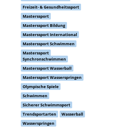
Masterssport
Masterssport Bildung
Masterssport International
Masterssport Schwimmen
Masterssport
Synchronschwimmen
Masterssport Wasserball
Masterssport Wasserspringen
Olympische Spiele
Schwimmen
Sicherer Schwimmsport
Trendsportarten
Wasserball
Wasserspringen