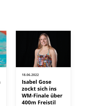
18.06.2022
18.06.2022
h
Isabel Gose
Angelin
zockt sich ins
steht i
WM-Finale über
Halbfin
400m Freistil
100m
Schmet
Isabel Gose
(SC