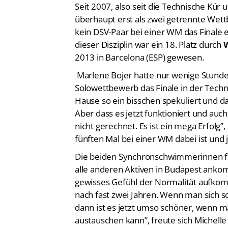
überhaupt erst als zwei getrennte Wet
kein DSV-Paar bei einer WM das Finale e
dieser Disziplin war ein 18. Platz durch
W
2013 in Barcelona (ESP) gewesen.
Marlene Bojer hatte nur wenige Stunde
Solowettbewerb das Finale in der Techni
Hause so ein bisschen spekuliert und d
Aber dass es jetzt funktioniert und auch
nicht gerechnet. Es ist ein mega Erfolg”,
fünften Mal bei einer WM dabei ist und
Die beiden Synchronschwimmerinnen fr
alle anderen Aktiven in Budapest ank
gewisses Gefühl der Normalität aufkommt
nach fast zwei Jahren. Wenn man sich so
dann ist es jetzt umso schöner, wenn ma
austauschen kann”, freute sich Michell
Insgesamt waren 32 Paare am Start. Di