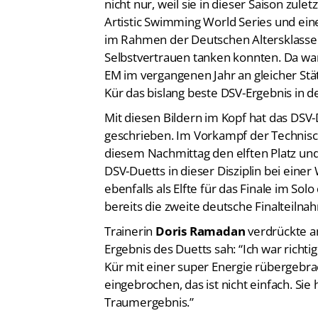
Artistic Swimming World Series und ei
im Rahmen der Deutschen Altersklasse
Selbstvertrauen tanken konnten. Da war
EM im vergangenen Jahr an gleicher Stät
Kür das bislang beste DSV-Ergebnis in de
Mit diesen Bildern im Kopf hat das DSV
geschrieben. Im Vorkampf der Technisc
diesem Nachmittag den elften Platz und
DSV-Duetts in dieser Disziplin bei ein
ebenfalls als Elfte für das Finale im Sol
bereits die zweite deutsche Finalteilna
Trainerin
Doris Ramadan
verdrückte a
Ergebnis des Duetts sah: “Ich war richtig
Kür mit einer super Energie rübergebra
eingebrochen, das ist nicht einfach. Sie 
Traumergebnis.”
Seit 2007, also seit die Technische Kür