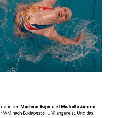
De
Schwimmen
Ko
Freiwasserschwimmen
D-
Wasserspringen
Wasserball
Fa
Synchronschwimmen
Masterssport
mmerinnen
Marlene Bojer
und
Michelle Zimme
r
ur WM nach Budapest (HUN) angereist. Und das
tzt mit Platz vier in der Technischen Kür bei der FINA