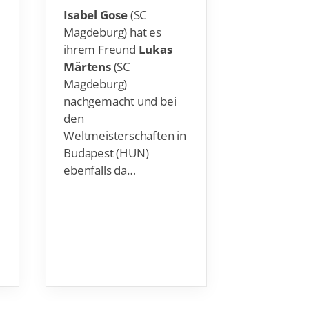
Magdeburg) hat es
Die Liebe 
ihrem Freund
Lukas
Köhler
bei
Märtens
(SC
Budapest 
Magdeburg)
zusätzlich 
nachgemacht und bei
Kurz vor i
den
über 100
Weltmeisterschaften in
Schmetterl
Budapest (HUN)
noch einm
ebenfalls da…