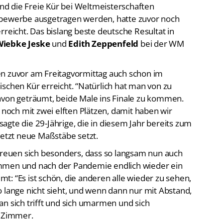
tbewerbe ausgetragen werden, hatte zuvor noch
rreicht. Das bislang beste deutsche Resultat in
iebke Jeske
und
Edith Zeppenfeld
bei der WM
n zuvor am Freitagvormittag auch schon im
schen Kür erreicht. “Natürlich hat man von zu
avon geträumt, beide Male ins Finale zu kommen.
 noch mit zwei elften Plätzen, damit haben wir
 sagte die 29-Jährige, die in diesem Jahr bereits zum
 jetzt neue Maßstäbe setzt.
euen sich besonders, dass so langsam nun auch
ommen und nach der Pandemie endlich wieder ein
: “Es ist schön, die anderen alle wieder zu sehen,
 lange nicht sieht, und wenn dann nur mit Abstand,
n sich trifft und sich umarmen und sich
e Zimmer.
e beste Leistung im Vorkampf zeigten
Wang Liuyi