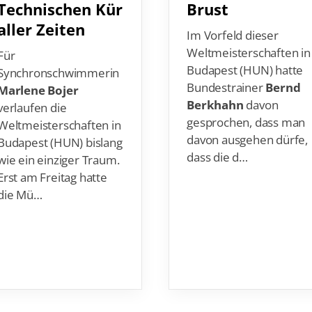
aller Zeiten
Im Vorfeld dieser
Weltmeisterschaften in
Für
Budapest (HUN) hatte
Synchronschwimmerin
Bundestrainer
Bernd
Marlene Bojer
Berkhahn
davon
verlaufen die
gesprochen, dass man
Weltmeisterschaften in
davon ausgehen dürfe,
Budapest (HUN) bislang
dass die d…
wie ein einziger Traum.
Erst am Freitag hatte
die Mü…