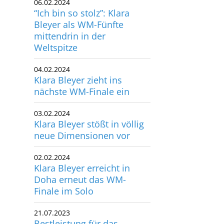
Bleyer als WM-Fünfte
utscher Schwimm-Verband e.V.
mittendrin in der
rbacher Straße 93
Weltspitze
34132 Kassel
04.02.2024
x: +49 561 94083-15
Klara Bleyer zieht ins
info@dsv.de
nächste WM-Finale ein
03.02.2024
Klara Bleyer stößt in völlig
neue Dimensionen vor
02.02.2024
Klara Bleyer erreicht in
Doha erneut das WM-
Finale im Solo
21.07.2023
Bestleistung für das
deutsche Mixed-Duett