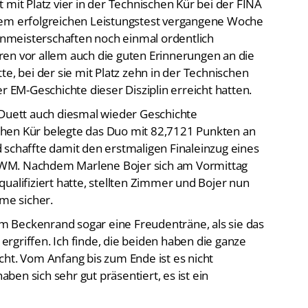
nem erfolgreichen Leistungstest vergangene Woche
nmeisterschaften noch einmal ordentlich
en vor allem auch die guten Erinnerungen an die
te, bei der sie mit Platz zehn in der Technischen
r EM-Geschichte dieser Disziplin erreicht hatten.
-Duett auch diesmal wieder Geschichte
hen Kür belegte das Duo mit 82,7121 Punkten an
 schaffte damit den erstmaligen Finaleinzug eines
er WM. Nachdem Marlene Bojer sich am Vormittag
o qualifiziert hatte, stellten Zimmer und Bojer nun
hme sicher.
m Beckenrand sogar eine Freudenträne, als sie das
 ergriffen. Ich finde, die beiden haben die ganze
cht. Vom Anfang bis zum Ende ist es nicht
haben sich sehr gut präsentiert, es ist ein
 und die Freie Kür bei Weltmeisterschaften