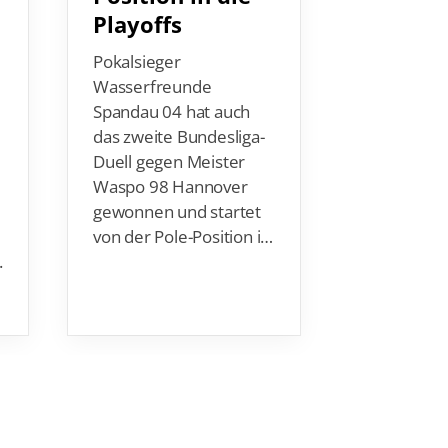
Internatio
hatten die
Pokalsieger
Wasserspr
Wasserfreunde
gerade ers
Spandau 04 hat auch
Weltcup in 
das zweite Bundesliga-
meisten d
Duell gegen Meister
Starter*in
Waspo 98 Hannover
dahe…
gewonnen und startet
von der Pole-Position i…
.