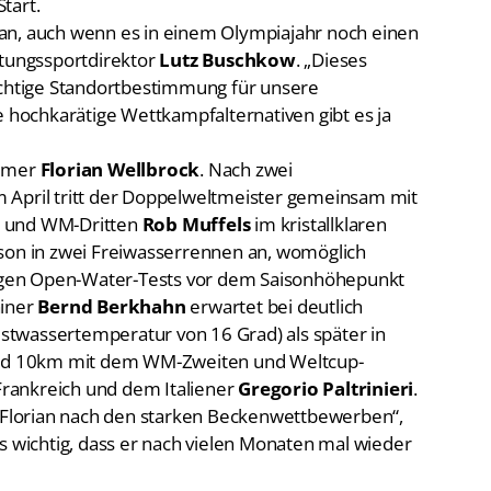
an, auch wenn es in einem Olympiajahr noch einen
stungssportdirektor
Lutz Buschkow
. „Dieses
ichtige Standortbestimmung für unsere
e hochkarätige Wettkampfalternativen gibt es ja
immer
Florian Wellbrock
. Nach zwei
 April tritt der Doppelweltmeister gemeinsam mit
n und WM-Dritten
Rob Muffels
im kristallklaren
ison in zwei Freiwasserrennen an, womöglich
nzigen Open-Water-Tests vor dem Saisonhöhepunkt
ainer
Bernd Berkhahn
erwartet bei deutlich
twassertemperatur von 16 Grad) als später in
 und 10km mit dem WM-Zweiten und Weltcup-
rankreich und dem Italiener
Gregorio Paltrinieri
.
i Florian nach den starken Beckenwettbewerben“,
s wichtig, dass er nach vielen Monaten mal wieder
 Köhler