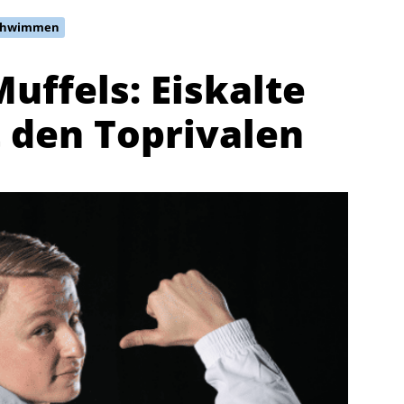
schwimmen
uffels: Eiskalte
 den Toprivalen
Abteilungen
K