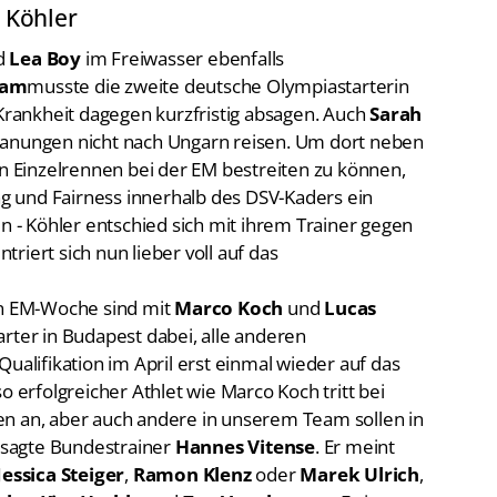
d
Lea Boy
im Freiwasser ebenfalls
ram
musste die zweite deutsche Olympiastarterin
ankheit dagegen kurzfristig absagen. Auch
Sarah
lanungen nicht nach Ungarn reisen. Um dort neben
Einzelrennen bei der EM bestreiten zu können,
 und Fairness innerhalb des DSV-Kaders ein
- Köhler entschied sich mit ihrem Trainer gegen
riert sich nun lieber voll auf das
n EM-Woche sind mit
Marco Koch
und
Lucas
arter in Budapest dabei, alle anderen
ualifikation im April erst einmal wieder auf das
o erfolgreicher Athlet wie Marco Koch tritt bei
en an, aber auch andere in unserem Team sollen in
, sagte Bundestrainer
Hannes Vitense
. Er meint
Jessica Steiger
,
Ramon Klenz
oder
Marek Ulrich
,
hler
,
Kim Herkle
und
Zoe Vogelmann
. „Es ist