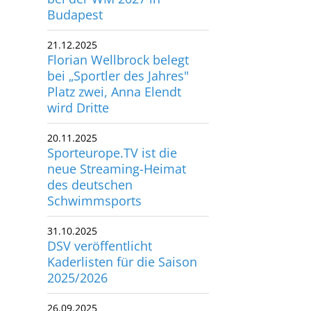
utscher Schwimm-Verband e.V.
21.12.2025
rbacher Straße 93
Florian Wellbrock belegt
34132 Kassel
bei „Sportler des Jahres"
Platz zwei, Anna Elendt
wird Dritte
x: +49 561 94083-15
info@dsv.de
20.11.2025
Sporteurope.TV ist die
neue Streaming-Heimat
des deutschen
Schwimmsports
31.10.2025
DSV veröffentlicht
Kaderlisten für die Saison
2025/2026
26.09.2025
WADA veröffentlicht