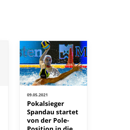
09.05.2021
07.05.2021
Pokalsieger
Hausdin
i
Spandau startet
Medail
von der Pole-
d bei E
Position in die
ausbau
Playoffs