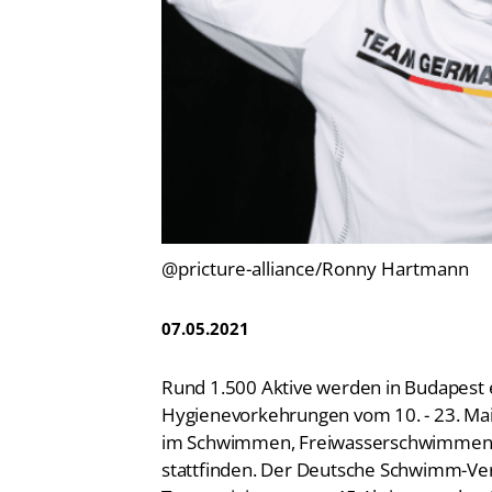
Vereinsfinder
Lizenzwesen
Zentrale Hinweisstelle
Anti-Doping
Recht auf sicheren Schwimmsport
@pricture-alliance/Ronny Hartmann
07.05.2021
Rund 1.500 Aktive werden in Budapest 
Hygienevorkehrungen vom 10. - 23. Mai
im Schwimmen, Freiwasserschwimmen
stattfinden. Der Deutsche Schwimm-Verba
Team mit insgesamt 45 Aktiven an den 