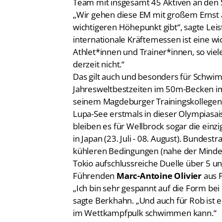
„Wir gehen diese EM mit großem Ernst 
wichtigeren Höhepunkt gibt“, sagte Lei
internationale Kräftemessen ist eine w
Athlet*innen und Trainer*innen, so viel
derzeit nicht.“
Das gilt auch und besonders für Schw
Jahresweltbestzeiten im 50m-Becken im
seinem Magdeburger Trainingskollege
Lupa-See erstmals in dieser Olympiasa
bleiben es für Wellbrock sogar die ei
in Japan (23. Juli - 08. August). Bundestr
kühleren Bedingungen (nahe der Mindes
Tokio aufschlussreiche Duelle über 5
Führenden
Marc-Antoine Olivier
aus F
„Ich bin sehr gespannt auf die Form be
sagte Berkhahn. „Und auch für Rob ist e
im Wettkampfpulk schwimmen kann.“
EM-Rennen ohne Wunram und