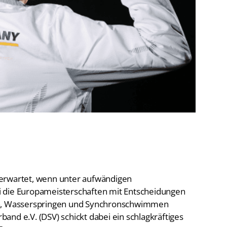
De
Schwimmen
Ko
Freiwasserschwimmen
D-
Wasserspringen
Wasserball
Fa
Synchronschwimmen
Masterssport
erwartet, wenn unter aufwändigen
 die Europameisterschaften mit Entscheidungen
, Wasserspringen und Synchronschwimmen
nd e.V. (DSV) schickt dabei ein schlagkräftiges
Start.