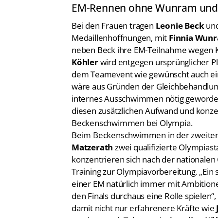
Bei den Frauen tragen
Leonie Beck
un
Medaillenhoffnungen, mit
Finnia Wun
neben Beck ihre EM-Teilnahme wegen Kr
Köhler
wird entgegen ursprünglicher P
dem Teamevent wie gewünscht auch ein 
wäre aus Gründen der Gleichbehandlung
internes Ausschwimmen nötig geworden 
diesen zusätzlichen Aufwand und konzent
Beckenschwimmen bei Olympia.
Beim Beckenschwimmen in der zweite
Matzerath
zwei qualifizierte Olympiast
konzentrieren sich nach der nationalen Q
Training zur Olympiavorbereitung. „Ein s
einer EM natürlich immer mit Ambition
den Finals durchaus eine Rolle spielen“
damit nicht nur erfahrenere Kräfte wie
sondern auch Talente wie
Angelina Kö