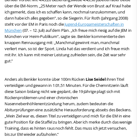
über die EM-Norm. „25 Meter nach der Wende von Brust auf Kraul habe
ich gemerkt, dass ich es schaffen kann, nochmal ranzukommen, und
dann habe ich alles gegeben“, so die Siegerin. Für Roth (Jahrgang 2008)
steht vor der EM in Paris noch die
Jugend-Europameisterschaften in
München
(07. – 12. Juli) auf dem Plan. „Ich freue mich riesig auf die JEM in
München vor Heim-Publikum“, sagte sie. Benkler kommentierte den
knappen Rennausgang mit: „Manchmal gewinnt man, manchmal
verliert man, so ist der Sport. Linda hat das verdient und ich freue mich
mit ihr. Ich kann mit meiner Leistung zufrieden sein, die Zeit war sehr
gut.“
Anders als Benkler konnte über 100m Rücken
Lise Seidel
ihren Titel
verteidigen und gewann in 1:01,51 Minuten. Für die Chemnitzerin läuft
diese Saison bislang nicht wie geplant, die 19-Jährige plagt sich mit
Rückenproblemen und einer chronischen
Nasennebenhöhlenentzündung herum, zudem bedeuten die
Abiturprüfungen eine zusätzliche Herausforderung abseits des Beckens.
„Mein Ziel war es, diesen Titel zu verteidigen und mich für die EM in eine
gute Position für die Staffel zu bringen. Aber ich merke durch das wenige
Training, dass es hinten raus noch fehlt. Das muss ich jetzt versuchen,
bis zur EM wieder aufzuholen.“