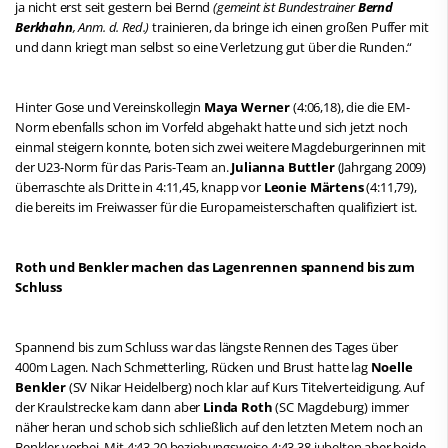
ja nicht erst seit gestern bei Bernd
(gemeint ist Bundestrainer
Bernd
Berkhahn
, Anm. d. Red.)
trainieren, da bringe ich einen großen Puffer mit
und dann kriegt man selbst so eine Verletzung gut über die Runden.“
Hinter Gose und Vereinskollegin
Maya Werner
(4:06,18), die die EM-
Norm ebenfalls schon im Vorfeld abgehakt hatte und sich jetzt noch
einmal steigern konnte, boten sich zwei weitere Magdeburgerinnen mit
der U23-Norm für das Paris-Team an.
Julianna Buttler
(Jahrgang 2009)
überraschte als Dritte in 4:11,45, knapp vor
Leonie Märtens
(4:11,79),
die bereits im Freiwasser für die Europameisterschaften qualifiziert ist.
Roth und Benkler machen das Lagenrennen spannend bis zum
Schluss
Spannend bis zum Schluss war das längste Rennen des Tages über
400m Lagen. Nach Schmetterling, Rücken und Brust hatte lag
Noelle
Benkler
(SV Nikar Heidelberg) noch klar auf Kurs Titelverteidigung. Auf
der Kraulstrecke kam dann aber
Linda Roth
(SC Magdeburg) immer
näher heran und schob sich schließlich auf den letzten Metern noch an
Benkler vorbei. Mit 4:43,20 beziehungsweise 4:43,38 jubelten aber beide