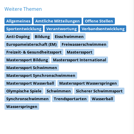
Weitere Themen
Allgemeines
Amtliche Mitteilungen
Offene Stellen
Sportentwicklung
Verantwortung
Verbandsentwicklung
Anti-Doping
Bildung
Eisschwimmen
Europameisterschaft (EM)
Freiwasserschwimmen
Freizeit- & Gesundheitssport
Masterssport
Masterssport Bildung
Masterssport International
Masterssport Schwimmen
Masterssport Synchronschwimmen
Masterssport Wasserball
Masterssport Wasserspringen
Olympische Spiele
Schwimmen
Sicherer Schwimmsport
Synchronschwimmen
Trendsportarten
Wasserball
Wasserspringen