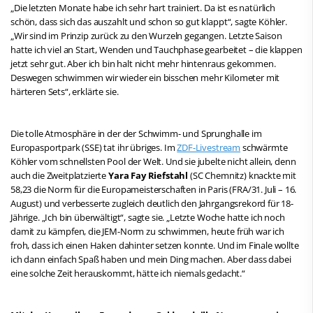
„Die letzten Monate habe ich sehr hart trainiert. Da ist es natürlich
schön, dass sich das auszahlt und schon so gut klappt“, sagte Köhler.
„Wir sind im Prinzip zurück zu den Wurzeln gegangen. Letzte Saison
hatte ich viel an Start, Wenden und Tauchphase gearbeitet – die klappen
jetzt sehr gut. Aber ich bin halt nicht mehr hintenraus gekommen.
Deswegen schwimmen wir wieder ein bisschen mehr Kilometer mit
härteren Sets“, erklärte sie.
Die tolle Atmosphäre in der der Schwimm- und Sprunghalle im
Europasportpark (SSE) tat ihr übriges. Im
ZDF-Livestream
schwärmte
Köhler vom schnellsten Pool der Welt. Und sie jubelte nicht allein, denn
auch die Zweitplatzierte
Yara Fay Riefstahl
(SC Chemnitz) knackte mit
58,23 die Norm für die Europameisterschaften in Paris (FRA/31. Juli – 16.
August) und verbesserte zugleich deutlich den Jahrgangsrekord für 18-
Jährige. „Ich bin überwältigt“, sagte sie. „Letzte Woche hatte ich noch
damit zu kämpfen, die JEM-Norm zu schwimmen, heute früh war ich
froh, dass ich einen Haken dahinter setzen konnte. Und im Finale wollte
ich dann einfach Spaß haben und mein Ding machen. Aber dass dabei
eine solche Zeit herauskommt, hätte ich niemals gedacht.“