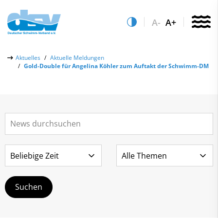
A-
A+
Über uns
Aktuelles
Aktuelle Meldungen
Gold-Double für Angelina Köhler zum Auftakt der Schwimm-DM
Aktuelles
Aktuelle Meldungen
Quicklinks
Social-Media-Wall
Vereinsfinder
Leistungs- & Wettkampfsport
Lizenzwesen
Schwimmen lernen
Zentrale Hinweisstelle
Anti-Doping
Sportentwicklung
Recht auf sicheren Schwimmsport
Service
Abteilungen
Kontakt