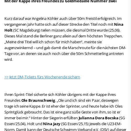
Mit der Kappe ihres Freundes zu Goldmedaille Nummer zwei
Kurz darauf war Angelina Köhler auch über 50m Freistil erfolgreich. Im
vergangenen Jahr hatte sich auf dieser Strecke den Titel noch mit
Nina
Holt
(SC Magdeburg) teilen müssen, die diesmal Dritte wurde (25,06).
Dieses Mal stand die Berliner ganz allein auf dem höchsten Treppchen.
„Meine drei Titel will ich schon für mich haben“, meinte sie
augenzwinkernd – und gab damit die Marschroute für die nächsten DM-
Tage vor, an denen sie auch noch über die 50m Schmetterling antreten
wird.
>> Jetzt DM-Tickets fürs Wochenende sichern
Ihren Sprint-Titel sicherte sich Köhler übrigens mit der Kappe ihres
Freundes
Ole Braunschweig
. „Ole und ich sind ein Paar, deswegen
trage ich seine Kappe. Er ist eher der Sprinter, und heute habe ich Oles
Sprintglück gebraucht. Das ist eine ganz süße Geste von ihm, so ist er
immer bei mir.“ Hinter der Siegerin erfüllten
Julianna Dora Bocska
(SG
Essen/25,04), Holt und
Nina Jazy
(SG Essen/25,15) jeweils die U23-EM-
Norm. Damit kann der Deutsche Schwimm-Verband e.V. (DSV) auf dieser