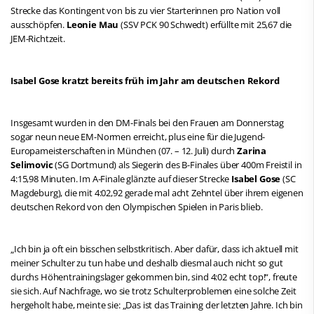
Strecke das Kontingent von bis zu vier Starterinnen pro Nation voll
ausschöpfen.
Leonie Mau
(SSV PCK 90 Schwedt) erfüllte mit 25,67 die
JEM-Richtzeit.
Isabel Gose kratzt bereits früh im Jahr am deutschen Rekord
Insgesamt wurden in den DM-Finals bei den Frauen am Donnerstag
sogar neun neue EM-Normen erreicht, plus eine für die Jugend-
Europameisterschaften in München (07. – 12. Juli) durch
Zarina
Selimovic
(SG Dortmund) als Siegerin des B-Finales über 400m Freistil in
4:15,98 Minuten. Im A-Finale glänzte auf dieser Strecke
Isabel Gose
(SC
Magdeburg), die mit 4:02,92 gerade mal acht Zehntel über ihrem eigenen
deutschen Rekord von den Olympischen Spielen in Paris blieb.
„Ich bin ja oft ein bisschen selbstkritisch. Aber dafür, dass ich aktuell mit
meiner Schulter zu tun habe und deshalb diesmal auch nicht so gut
durchs Höhentrainingslager gekommen bin, sind 4:02 echt top!“, freute
sie sich. Auf Nachfrage, wo sie trotz Schulterproblemen eine solche Zeit
hergeholt habe, meinte sie: „Das ist das Training der letzten Jahre. Ich bin