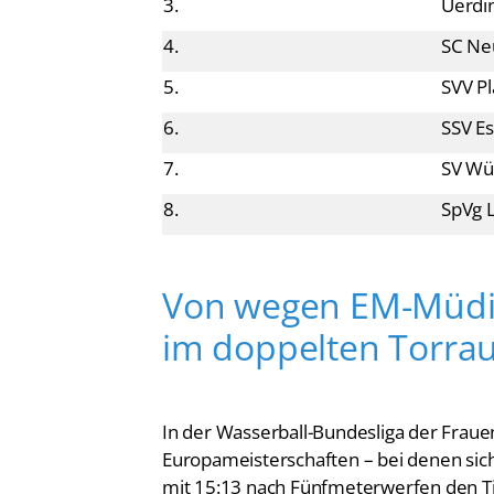
4.
SC Ne
5.
SVV P
6.
SSV Es
7.
SV Wü
8.
SpVg 
Von wegen EM-Müdig
im doppelten Torra
In der Wasserball-Bundesliga der Fraue
Europameisterschaften – bei denen sic
mit 15:13 nach Fünfmeterwerfen den Ti
fortgesetzt. Die Deutschen Meisterinn