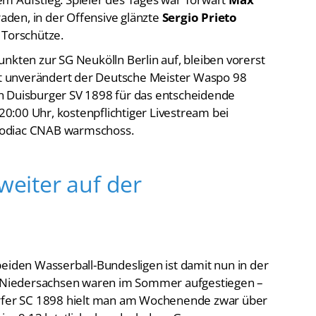
 Torschütze.
nkten zur SG Neukölln Berlin auf, bleiben vorerst
eht unverändert der Deutsche Meister Waspo 98
en
Duisburger SV 1898 für das entscheidende
:00 Uhr, kostenpflichtiger Livestream bei
i Zodiac CNAB warmschoss.
 weiter auf der
beiden Wasserball-Bundesligen ist damit nun in der
ie Niedersachsen waren im Sommer aufgestiegen –
orfer SC 1898 hielt man am Wochenende zwar über
beim 9:13 letztlich aber doch dem Gegner
 dagegen
der andere Aufsteiger SC