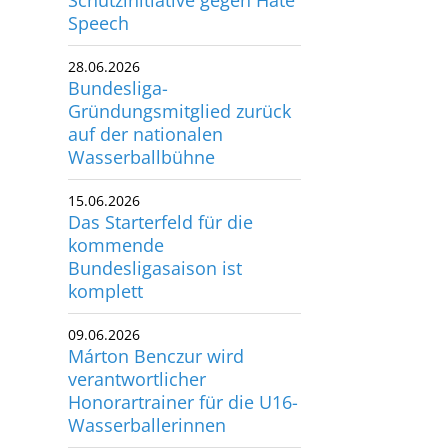
utscher Schwimm-Verband e.V.
28.06.2026
rbacher Straße 93
Bundesliga-
34132 Kassel
Gründungsmitglied zurück
auf der nationalen
Wasserballbühne
x: +49 561 94083-15
info@dsv.de
15.06.2026
Das Starterfeld für die
kommende
Bundesligasaison ist
komplett
09.06.2026
Márton Benczur wird
verantwortlicher
Honorartrainer für die U16-
Wasserballerinnen
03.06.2026