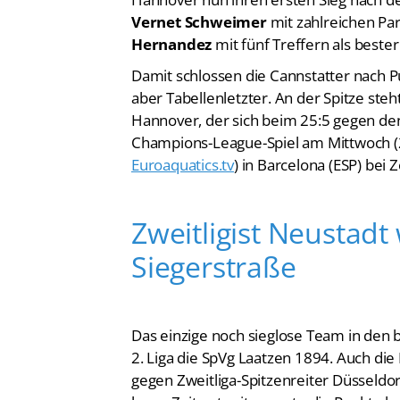
Hernandez
mit fünf Treffern als bester
Damit schlossen die Cannstatter nach Pu
aber Tabellenletzter. An der Spitze st
Hannover, der sich beim 25:5 gegen d
Champions-League-Spiel am Mittwoch (20
Euroaquatics.tv
) in Barcelona (ESP) be
Zweitligist Neustadt
Siegerstraße
Das einzige noch sieglose Team in den 
2. Liga die SpVg Laatzen 1894. Auch d
gegen Zweitliga-Spitzenreiter Düsseld
lange Zeit gut mit, musste die Punkte 
überlassen. Auf dem Vormarsch bleibt