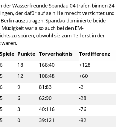
ingen, der dafür auf sein Heimrecht verzichtet und
in Berlin auszutragen. Spandau dominierte beide
n Müdigkeit war also auch bei den EM-
hts zu spüren, obwohl sie zum Teil erst in der
t waren.
Spiele
Punkte
Torverhältnis
Tordifferenz
6
18
168:40
+128
5
12
108:48
+60
6
9
81:83
-2
5
6
62:90
-28
5
3
40:116
-76
5
0
39:121
-82