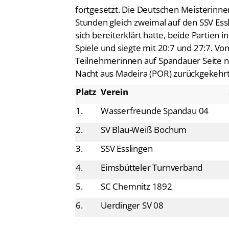
Stunden gleich zweimal auf den SSV Essl
sich bereiterklärt hatte, beide Partien 
Spiele und siegte mit 20:7 und 27:7. Vo
Teilnehmerinnen auf Spandauer Seite nic
Nacht aus Madeira (POR) zurückgekehr
Platz
Verein
1.
Wasserfreunde Spandau 04
2.
SV Blau-Weiß Bochum
3.
SSV Esslingen
4.
Eimsbütteler Turnverband
5.
SC Chemnitz 1892
6.
Uerdinger SV 08