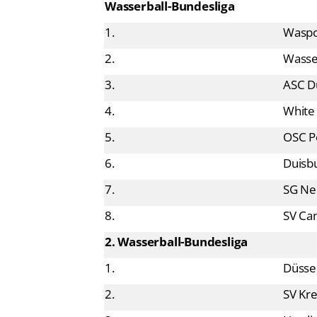
1.
Waspo
2.
Wasse
3.
ASC D
4.
White
5.
OSC P
6.
Duisb
7.
SG Neu
8.
SV Can
2. Wasserball-Bundesliga
1.
Düsse
2.
SV Kre
3.
Uerdi