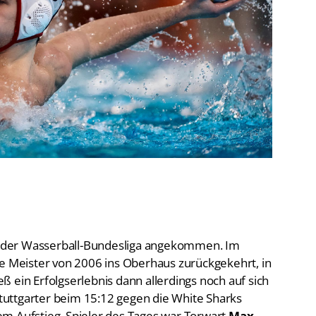
De
Schwimmen
Ko
Freiwasserschwimmen
D-
Wasserspringen
Wasserball
Fa
Synchronschwimmen
Masterssport
in der Wasserball-Bundesliga angekommen. Im
Meister von 2006 ins Oberhaus zurückgekehrt, in
 ein Erfolgserlebnis dann allerdings noch auf sich
uttgarter beim 15:12 gegen die White Sharks
m Aufstieg. Spieler des Tages war Torwart
Max
aden, in der Offensive glänzte
Sergio
Prieto