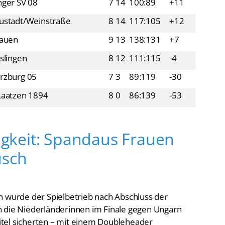
ustadt/Weinstraße
8
14
117:105
+12
lauen
9
13
138:131
+7
slingen
8
12
111:115
-4
rzburg 05
7
3
89:119
-30
Laatzen 1894
8
0
86:139
-53
keit: Spandaus Frauen
usch
n wurde der Spielbetrieb nach Abschluss der
h die Niederländerinnen im Finale gegen Ungarn
tel sicherten – mit einem Doubleheader
en der Wasserfreunde Spandau 04 trafen binnen 24