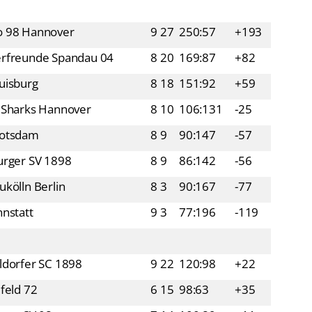
 98 Hannover
9
27
250:57
+193
rfreunde Spandau 04
8
20
169:87
+82
uisburg
8
18
151:92
+59
 Sharks Hannover
8
10
106:131
-25
otsdam
8
9
90:147
-57
urger SV 1898
8
9
86:142
-56
kölln Berlin
8
3
90:167
-77
nstatt
9
3
77:196
-119
ldorfer SC 1898
9
22
120:98
+22
feld 72
6
15
98:63
+35
nger SV 08
7
14
100:89
+11