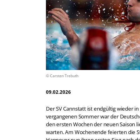
Vereinsfinder
Lizenzwesen
Zentrale Hinweisstelle
Anti-Doping
Recht auf sicheren Schwimmsport
© Carsten Trebuth
09.02.2026
Der SV Cannstatt ist endgültig wieder 
vergangenen Sommer war der Deutsche 
den ersten Wochen der neuen Saison ließ
warten. Am Wochenende feierten die St
Hannover nun ihren ersten Sieg nach de
Vernet Schweimer
mit zahlreichen Par