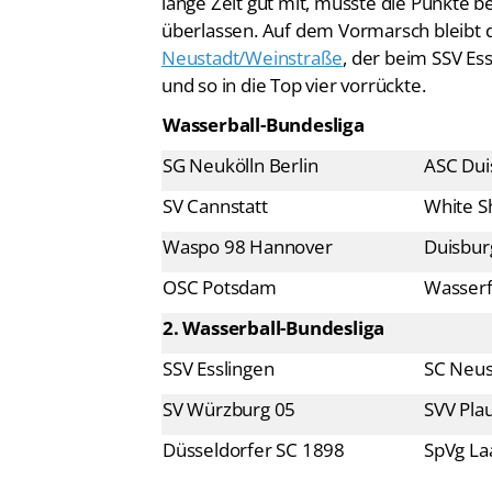
Neustadt/Weinstraße
, der beim SSV Ess
und so in die Top vier vorrückte.
Wasserball-Bundesliga
SG Neukölln Berlin
ASC Dui
SV Cannstatt
White S
Waspo 98 Hannover
Duisbur
OSC Potsdam
Wasserf
2. Wasserball-Bundesliga
SSV Esslingen
SC Neus
SV Würzburg 05
SVV Pla
Düsseldorfer SC 1898
SpVg La
Wasserball-Bundesliga