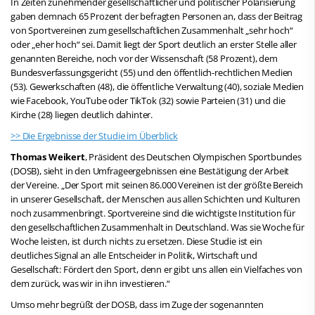
In Zeiten zunehmender gesellschaftlicher und politischer Polarisierung
gaben demnach 65 Prozent der befragten Personen an, dass der Beitrag
von Sportvereinen zum gesellschaftlichen Zusammenhalt „sehr hoch“
oder „eher hoch“ sei. Damit liegt der Sport deutlich an erster Stelle aller
genannten Bereiche, noch vor der Wissenschaft (58 Prozent), dem
Bundesverfassungsgericht (55) und den öffentlich-rechtlichen Medien
(53). Gewerkschaften (48), die öffentliche Verwaltung (40), soziale Medien
wie Facebook, YouTube oder TikTok (32) sowie Parteien (31) und die
Kirche (28) liegen deutlich dahinter.
>> Die Ergebnisse der Studie im Überblick
Thomas Weikert
, Präsident des Deutschen Olympischen Sportbundes
(DOSB), sieht in den Umfrageergebnissen eine Bestätigung der Arbeit
der Vereine. „Der Sport mit seinen 86.000 Vereinen ist der größte Bereich
in unserer Gesellschaft, der Menschen aus allen Schichten und Kulturen
noch zusammenbringt. Sportvereine sind die wichtigste Institution für
den gesellschaftlichen Zusammenhalt in Deutschland. Was sie Woche für
Woche leisten, ist durch nichts zu ersetzen. Diese Studie ist ein
deutliches Signal an alle Entscheider in Politik, Wirtschaft und
Gesellschaft: Fördert den Sport, denn er gibt uns allen ein Vielfaches von
dem zurück, was wir in ihn investieren.“
Umso mehr begrüßt der DOSB, dass im Zuge der sogenannten