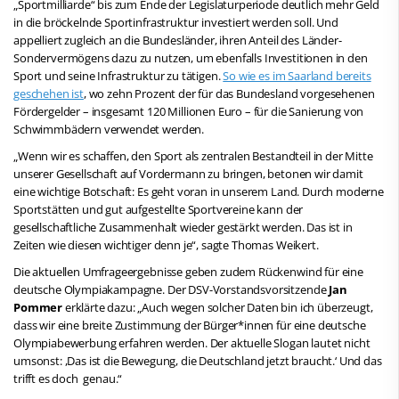
„Sportmilliarde“ bis zum Ende der Legislaturperiode deutlich mehr Geld
in die bröckelnde Sportinfrastruktur investiert werden soll. Und
appelliert zugleich an die Bundesländer, ihren Anteil des Länder-
Sondervermögens dazu zu nutzen, um ebenfalls Investitionen in den
Sport und seine Infrastruktur zu tätigen.
So wie es im Saarland bereits
geschehen ist
, wo
zehn Prozent der für das Bundesland vorgesehenen
Fördergelder – insgesamt 120 Millionen Euro – für die Sanierung von
Schwimmbädern verwendet werden.
„Wenn wir es schaffen, den Sport als zentralen Bestandteil in der Mitte
unserer Gesellschaft auf Vordermann zu bringen, betonen wir damit
eine wichtige Botschaft: Es geht voran in unserem Land. Durch moderne
Sportstätten und gut aufgestellte Sportvereine kann der
gesellschaftliche Zusammenhalt wieder gestärkt werden. Das ist in
Zeiten wie diesen wichtiger denn je“, sagte Thomas Weikert.
Die aktuellen Umfrageergebnisse geben zudem Rückenwind für eine
deutsche Olympiakampagne. Der DSV-Vorstandsvorsitzende
Jan
Pommer
erklärte dazu: „Auch wegen solcher Daten bin ich überzeugt,
dass wir eine breite Zustimmung der Bürger*innen für eine deutsche
Olympiabewerbung erfahren werden. Der aktuelle Slogan lautet nicht
umsonst: ,Das ist die Bewegung, die Deutschland jetzt braucht.‘ Und das
trifft es doch genau.“