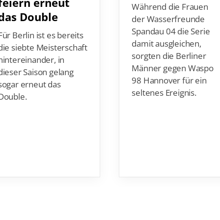
feiern erneut
Während die Frauen
das Double
der Wasserfreunde
Spandau 04 die Serie
Für Berlin ist es bereits
damit ausgleichen,
die siebte Meisterschaft
sorgten die Berliner
hintereinander, in
Männer gegen Waspo
dieser Saison gelang
98 Hannover für ein
sogar erneut das
seltenes Ereignis.
Double.