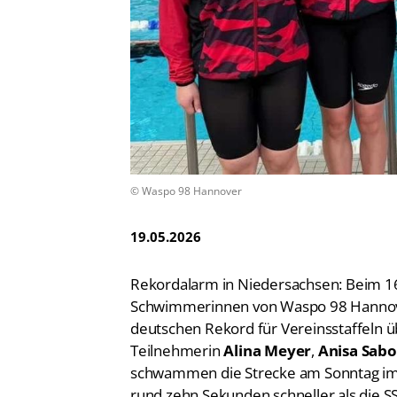
Vereinsfinder
Lizenzwesen
Zentrale Hinweisstelle
Anti-Doping
Recht auf sicheren Schwimmsport
© Waspo 98 Hannover
19.05.2026
Rekordalarm in Niedersachsen: Beim 1
Schwimmerinnen von Waspo 98 Hanno
deutschen Rekord für Vereinsstaffeln ü
Teilnehmerin
Alina Meyer
,
Anisa Sabo
schwammen die Strecke am Sonntag im 
rund zehn Sekunden schneller als die S