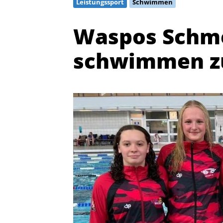
Leistungssport
Schwimmen
Waspos Schme
schwimmen z
Quicklinks