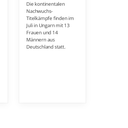
Die kontinentalen
Am Samstag
Nachwuchs-
Titelkampf
Titelkämpfe finden im
Wasserball
Juli in Ungarn mit 13
der Männe
Frauen und 14
eine enge
Männern aus
könnte.
Deutschland statt.