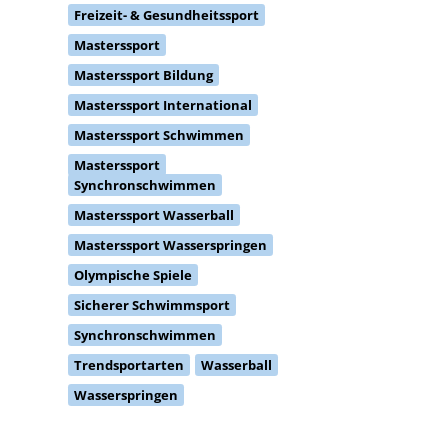
Freizeit- & Gesundheitssport
Masterssport
Masterssport Bildung
Masterssport International
Masterssport Schwimmen
Masterssport
Synchronschwimmen
Masterssport Wasserball
Masterssport Wasserspringen
Olympische Spiele
Sicherer Schwimmsport
Synchronschwimmen
Trendsportarten
Wasserball
Wasserspringen