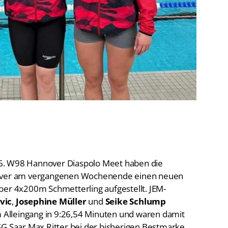
De
Schwimmen
Ko
Freiwasserschwimmen
D-
Wasserspringen
Wasserball
Fa
Synchronschwimmen
Masterssport
6. W98 Hannover Diaspolo Meet haben die
ver am vergangenen Wochenende einen neuen
ber 4x200m Schmetterling aufgestellt. JEM-
vic
,
Josephine Müller
und
Seike Schlump
Alleingang in 9:26,54 Minuten und waren damit
SG Saar Max Ritter bei der bisherigen Bestmarke