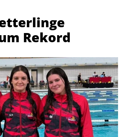
tterlinge
um Rekord
Abteilungen
K