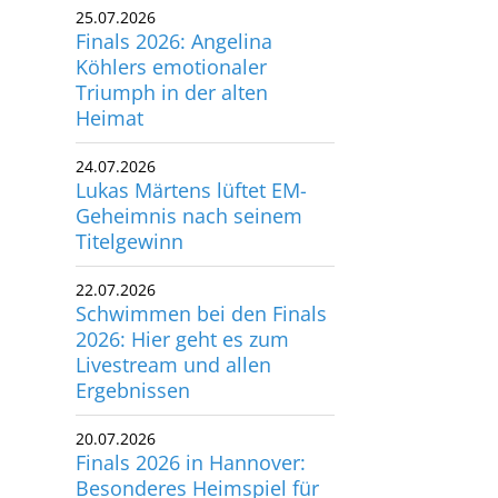
25.07.2026
utscher Schwimm-Verband e.V.
Finals 2026: Angelina
rbacher Straße 93
Köhlers emotionaler
34132 Kassel
Triumph in der alten
Heimat
x: +49 561 94083-15
24.07.2026
info@dsv.de
Lukas Märtens lüftet EM-
Geheimnis nach seinem
Titelgewinn
22.07.2026
Schwimmen bei den Finals
2026: Hier geht es zum
Livestream und allen
Ergebnissen
20.07.2026
Finals 2026 in Hannover:
Besonderes Heimspiel für