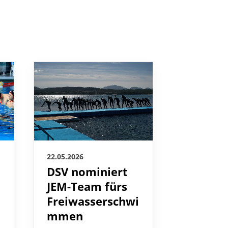
22.05.2026
21.05.2026
DSV nominiert
So spa
JEM-Team fürs
wird da
Freiwasserschwi
zwisch
mmen
und Sp