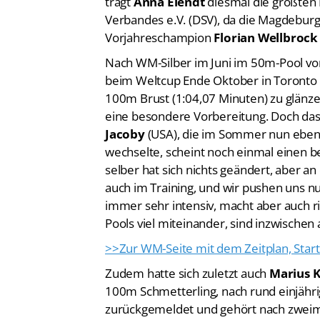
trägt
Anna Elendt
diesmal die größte
Verbandes e.V. (DSV), da die Magdebu
Vorjahreschampion
Florian Wellbrock
Nach WM-Silber im Juni im 50m-Pool vo
beim Weltcup Ende Oktober in Toronto
100m Brust (1:04,07 Minuten) zu glän
eine besondere Vorbereitung. Doch da
Jacoby
(USA), die im Sommer nun ebenfa
wechselte, scheint noch einmal einen 
selber hat sich nichts geändert, aber an
auch im Training, und wir pushen uns nun
immer sehr intensiv, macht aber auch r
Pools viel miteinander, sind inzwischen
>>Zur WM-Seite mit dem Zeitplan, Start
Zudem hatte sich zuletzt auch
Marius 
100m Schmetterling, nach rund einjähri
zurückgemeldet und gehört nach zweim