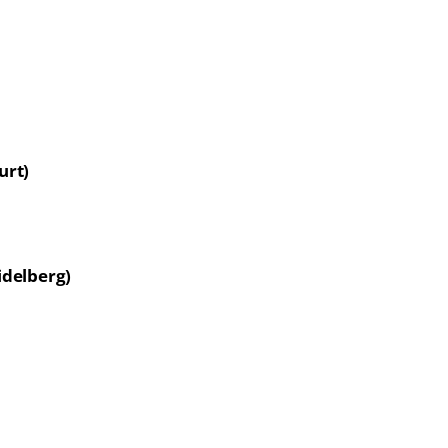
urt)
idelberg)