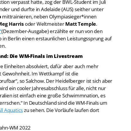
on verpasst hatte, zog der BWL-Student im Juli
er und durfte in Adelaide (AUS) seither unter
p
mittrainieren, neben Olympiasieger*innen
Meg Harris
oder Weltmeister
Matt Temple
.
“
(Dezember-Ausgabe) erzählte er nun von den
 in Berlin einen erstaunlichen Leistungssprung auf
en.
and: Die WM-Finals im Livestream
ere Einheiten absolviert, dafür aber auch mehr
ft Gewohnheit. Im Wettkampf ist die
ufbar“, so Salchow. Der Heidelberger ist sich aber
rd ein cooler Jahresabschluss für alle, nicht nur
alien ist einfach eine große Schwimmnation, es
errschen.“ In Deutschland sind die WM-Finals um
ll Aquatics
zu sehen. Die Vorläufe laufen dort
zbahn-WM 2022