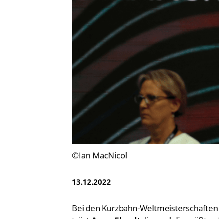
Vereinsfinder
Lizenzwesen
Zentrale Hinweisstelle
Anti-Doping
Recht auf sicheren Schwimmsport
©Ian MacNicol
13.12.2022
Bei den Kurzbahn-Weltmeisterschaften