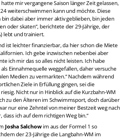
hatte mir vergangene Saison länger Zeit gelassen,
 2024 weiterschwimmen kann und möchte. Diese
h bin dabei aber immer aktiv geblieben, bin jeden
n oder skaten“, berichtete der 29-Jährige, der
lebt und trainiert.
 ist leichter finanzierbar, da hier schon die Miete
n Kalifornien. Ich gebe inzwischen nebenbei aber
ich mir das so alles nicht leisten. Ich habe
SL als Einnahmequelle weggefallen, daher versuche
ozialen Medien zu vermarkten.“ Nachdem während
tlichen Ziele in Erfüllung gingen, sei die
 riesig. Nicht nur in Hinblick auf die Kurzbahn-WM
 ich zu den Älteren im Schwimmsport, doch darüber
 war nur eine Zehntel von meiner Bestzeit weg nach
, dass ich auf dem richtigen Weg bin.“
em
Josha Salchow
im aus der Formel 1 so
achdem der 23-Jährige die Langbahn-WM im