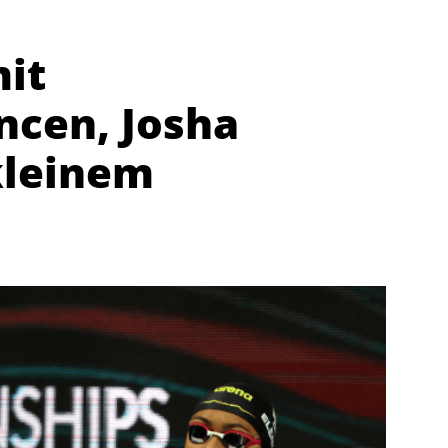
it
ncen, Josha
kleinem
Abteilungen
K