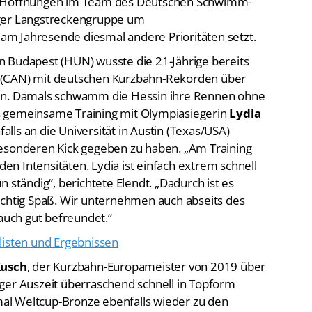
n Hoffnungen im Team des Deutschen Schwimm-
rger Langstreckengruppe um
am Jahresende diesmal andere Prioritäten setzt.
n Budapest (HUN) wusste die 21-Jährige bereits
 (CAN) mit deutschen Kurzbahn-Rekorden über
zen. Damals schwamm die Hessin ihre Rennen ohne
s gemeinsame Training mit Olympiasiegerin
Lydia
lls an die Universität in Austin (Texas/USA)
besonderen Kick gegeben zu haben. „Am Training
 den Intensitäten. Lydia ist einfach extrem schnell
 ständig“, berichtete Elendt. „Dadurch ist es
ichtig Spaß. Wir unternehmen auch abseits des
 auch gut befreundet.“
listen und Ergebnissen
Kusch
, der Kurzbahn-Europameister von 2019 über
ger Auszeit überraschend schnell in Topform
al Weltcup-Bronze ebenfalls wieder zu den