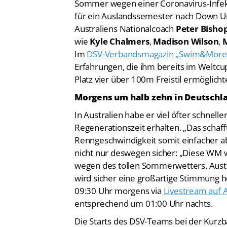
Sommer wegen einer Coronavirus-Infekti
für ein Auslandssemester nach Down Und
Australiens Nationalcoach
Peter Bisho
wie
Kyle Chalmers
,
Madison Wilson
,
Im
DSV-Verbandsmagazin „Swim&More
Erfahrungen, die ihm bereits im Weltcup
Platz vier über 100m Freistil ermöglicht
Morgens um halb zehn in Deutschl
In Australien habe er viel öfter schnell
Regenerationszeit erhalten. „Das schaf
Renngeschwindigkeit somit einfacher abr
nicht nur deswegen sicher: „Diese WM wi
wegen des tollen Sommerwetters. Austr
wird sicher eine großartige Stimmung h
09:30 Uhr morgens via
Livestream auf A
entsprechend um 01:00 Uhr nachts.
Die Starts des DSV-Teams bei der Kur