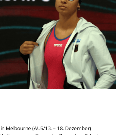
De
Schwimmen
Ko
Freiwasserschwimmen
D-
Wasserspringen
Wasserball
Fa
Synchronschwimmen
Masterssport
 in Melbourne (AUS/13. – 18. Dezember)