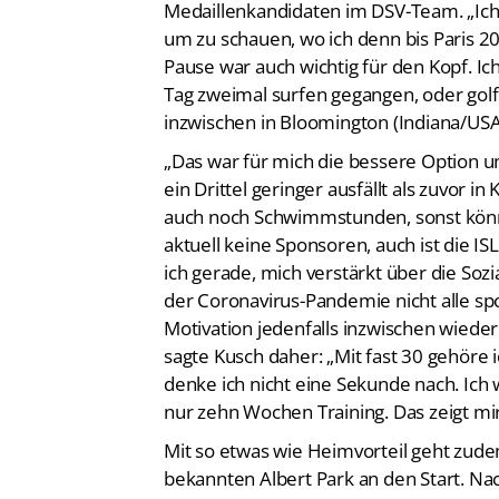
Medaillenkandidaten im DSV-Team. „Ich 
um zu schauen, wo ich denn bis Paris
Pause war auch wichtig für den Kopf. Ic
Tag zweimal surfen gegangen, oder golfe
inzwischen in Bloomington (Indiana/USA) 
„Das war für mich die bessere Option und
ein Drittel geringer ausfällt als zuvor i
auch noch Schwimmstunden, sonst könnte 
aktuell keine Sponsoren, auch ist die I
ich gerade, mich verstärkt über die S
der Coronavirus-Pandemie nicht alle spor
Motivation jedenfalls inzwischen wieder
sagte Kusch daher: „Mit fast 30 gehöre
denke ich nicht eine Sekunde nach. Ich
nur zehn Wochen Training. Das zeigt mir
Mit so etwas wie Heimvorteil geht zud
bekannten Albert Park an den Start. N