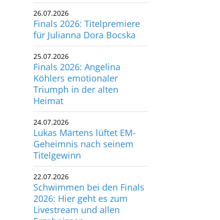
26.07.2026
utscher Schwimm-Verband e.V.
Finals 2026: Titelpremiere
rbacher Straße 93
für Julianna Dora Bocska
34132 Kassel
25.07.2026
x: +49 561 94083-15
Finals 2026: Angelina
info@dsv.de
Köhlers emotionaler
Triumph in der alten
Heimat
24.07.2026
Lukas Märtens lüftet EM-
Geheimnis nach seinem
Titelgewinn
22.07.2026
Schwimmen bei den Finals
2026: Hier geht es zum
Livestream und allen