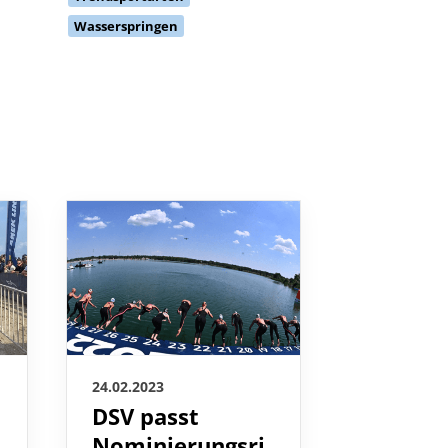
Wasserspringen
24.02.2023
24.02.2023
DSV passt
Wenck
i
Nominierungsri
Warninc