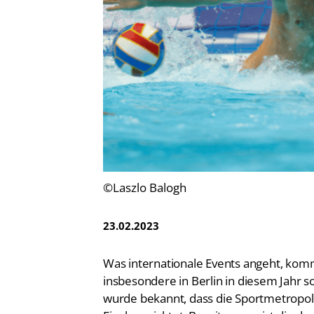
Vereinsfinder
Lizenzwesen
Zentrale Hinweisstelle
Anti-Doping
Recht auf sicheren Schwimmsport
©Laszlo Balogh
23.02.2023
Was internationale Events angeht, ko
insbesondere in Berlin in diesem Jahr so
wurde bekannt, dass die Sportmetropol