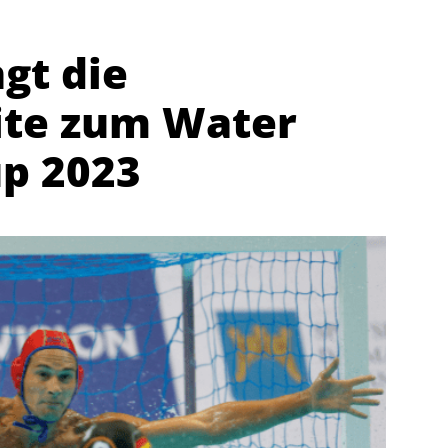
gt die
ite zum Water
up 2023
Abteilungen
K