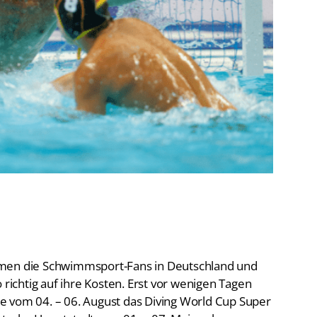
De
Schwimmen
Ko
Freiwasserschwimmen
D-
Wasserspringen
Wasserball
Fa
Synchronschwimmen
Masterssport
mmen die Schwimmsport-Fans in Deutschland und
 richtig auf ihre Kosten. Erst vor wenigen Tagen
e vom 04. – 06. August das Diving World Cup Super