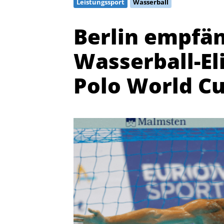
Leistungssport
Wasserball
Berlin empfän
Wasserball-El
Polo World C
Quicklinks