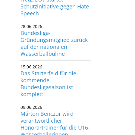
Schutzinitiative gegen Hate
utscher Schwimm-Verband e.V.
Speech
rbacher Straße 93
34132 Kassel
28.06.2026
Bundesliga-
x: +49 561 94083-15
Gründungsmitglied zurück
info@dsv.de
auf der nationalen
Wasserballbühne
15.06.2026
Das Starterfeld für die
kommende
Bundesligasaison ist
komplett
09.06.2026
Márton Benczur wird
verantwortlicher
Honorartrainer für die U16-
Wasserballerinnen