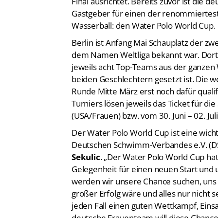
Final ausrichtet. Bereits zuvor ist die 
Gastgeber für einen der renommiertest
Wasserball: den Water Polo World Cup.
Berlin ist Anfang Mai Schauplatz der z
dem Namen Weltliga bekannt war. Dort
jeweils acht Top-Teams aus der ganzen 
beiden Geschlechtern gesetzt ist. Die 
Runde Mitte März erst noch dafür qualifi
Turniers lösen jeweils das Ticket für die
(USA/Frauen) bzw. vom 30. Juni – 02. Ju
Der Water Polo World Cup ist eine wic
Deutschen Schwimm-Verbandes e.V. (D
Sekulic
. „Der Water Polo World Cup hat 
Gelegenheit für einen neuen Start und u
werden wir unsere Chance suchen, uns fü
großer Erfolg wäre und alles nur nicht s
jeden Fall einen guten Wettkampf, Eins
deutsche Frauenteam will diese Chance,