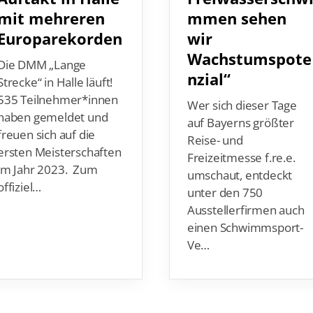
mmen sehen
mit mehreren
wir
Europarekorden
Wachstumspote
Die DMM „Lange
nzial“
Strecke“ in Halle läuft!
535 Teilnehmer*innen
Wer sich dieser Tage
haben gemeldet und
auf Bayerns größter
freuen sich auf die
Reise- und
ersten Meisterschaften
Freizeitmesse f.re.e.
im Jahr 2023. Zum
umschaut, entdeckt
offiziel…
unter den 750
Ausstellerfirmen auch
einen Schwimmsport-
Ve…