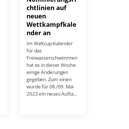
chtlinien auf
neue
neuen
Bundes
Wettkampfkale
Nachwu
nder an
Sichtu
Im Weltcup-Kalender
Das Betre
für das
im Wasser
Freiwasserschwimmen
noch einm
hat es in dieser Woche
Verstärkun
einige Änderungen
Seit Februa
gegeben. Zum einen
Warninck
wurde für 08./09. Mai
Bundestra
2023 ein neues Aufta…
Nachwuchs
auf …