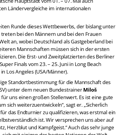
deutsche Hauptstadt vom 01. – 07. Mai auch
en Ländervergleiche im internationalen
weiten Runde dieses Wettbewerbs, der bislang unter
 treten bei den Männern und bei den Frauen
Welt an, wobei Deutschland als Gastgeberland bei
weiteren Mannschaften müssen sich in der ersten
zieren. Die Erst- und Zweitplatzierten des Berliner
 Super Finals vom 23. – 25. Juni in Long Beach
li in Los Angeles (USA/Männer).
htige Standortbestimmung für die Mannschaft des
SV) unter dem neuen Bundestrainer
Miloš
für uns einen großen Stellenwert. Es ist eine gute
m sich weiterzuentwickeln“, sagt er. „Sicherlich
r das Endturnier zu qualifizieren, was erstmal ein
elbstverständlich ist. Wir versprechen uns aber auf
atz, Herzblut und Kampfgeist.“ Auch das sehr junge
 sich mit einigen der besten Nationen der Welt