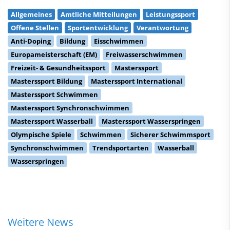
Allgemeines
Amtliche Mitteilungen
Leistungssport
Offene Stellen
Sportentwicklung
Verantwortung
Anti-Doping
Bildung
Eisschwimmen
Europameisterschaft (EM)
Freiwasserschwimmen
Freizeit- & Gesundheitssport
Masterssport
Masterssport Bildung
Masterssport International
Masterssport Schwimmen
Masterssport Synchronschwimmen
Masterssport Wasserball
Masterssport Wasserspringen
Olympische Spiele
Schwimmen
Sicherer Schwimmsport
Synchronschwimmen
Trendsportarten
Wasserball
Wasserspringen
Weitere News