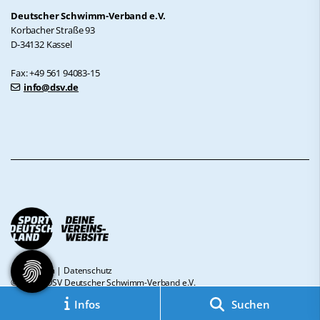
Deutscher Schwimm-Verband e.V.
Korbacher Straße 93
D-34132 Kassel
Fax: +49 561 94083-15
info@dsv.de
Impressum
|
Datenschutz
© 2026 - DSV Deutscher Schwimm-Verband e.V.
Infos
Suchen
Diese Website ist gefördert durch das Projekt
„Sportdeutschland – Deine
Vereinswebsite”
, einem gemeinsamen Angebot des DOSB und NETZCOCKTAIL.