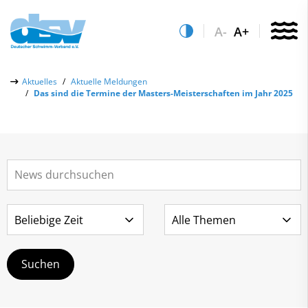
A-
A+
Über uns
Aktuelles
Aktuelle Meldungen
Das sind die Termine der Masters-Meisterschaften im Jahr 2025
Aktuelles
Aktuelle Meldungen
Quicklinks
Social-Media-Wall
Vereinsfinder
Leistungs- & Wettkampfsport
Lizenzwesen
Schwimmen lernen
Zentrale Hinweisstelle
Anti-Doping
Sportentwicklung
Recht auf sicheren Schwimmsport
Service
Abteilungen
Kontakt